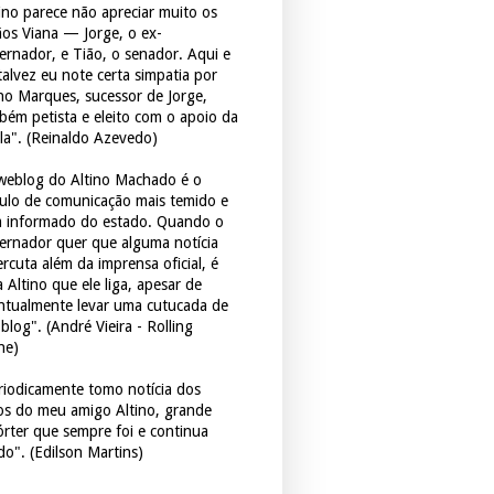
tino parece não apreciar muito os
ãos Viana — Jorge, o ex-
ernador, e Tião, o senador. Aqui e
 talvez eu note certa simpatia por
ho Marques, sucessor de Jorge,
bém petista e eleito com o apoio da
la". (Reinaldo Azevedo)
weblog do Altino Machado é o
culo de comunicação mais temido e
 informado do estado. Quando o
ernador quer que alguma notícia
rcuta além da imprensa oficial, é
 Altino que ele liga, apesar de
ntualmente levar uma cutucada de
blog". (André Vieira - Rolling
ne)
riodicamente tomo notícia dos
tos do meu amigo Altino, grande
órter que sempre foi e continua
do". (Edilson Martins)