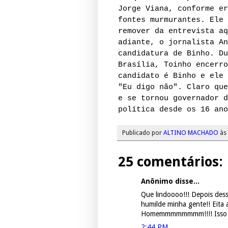
Jorge Viana, conforme er
fontes murmurantes. Ele 
remover da entrevista aq
adiante, o jornalista An
candidatura de Binho. Du
Brasília, Toinho encerro
candidato é Binho e ele 
"Eu digo não". Claro que
e se tornou governador d
política desde os 16 ano
Publicado por
ALTINO MACHADO
às
25 comentários:
Anônimo disse...
Que lindoooo!!! Depois des
humilde minha gente!! Eita
Homemmmmmmmm!!!! Isso é p
2:44 PM