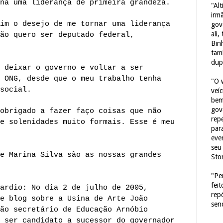
na uma liderança de primeira grandeza.
"Al
irm
im o desejo de me tornar uma liderança
gov
ali,
ão quero ser deputado federal,
Bin
tam
dup
 deixar o governo e voltar a ser
 ONG, desde que o meu trabalho tenha
"O 
social.
veí
bem
gov
obrigado a fazer faço coisas que não
repe
e solenidades muito formais. Esse é meu
para
eve
seu 
e Marina Silva são as nossas grandes
Sto
"Pe
fei
ardio: No dia 2 de julho de 2005,
rep
e blog sobre a Usina de Arte João
sen
ão secretário de Educação Arnóbio
 ser candidato a sucessor do governador