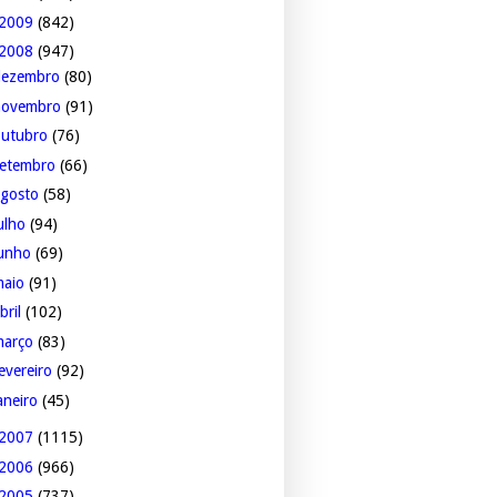
2009
(842)
2008
(947)
dezembro
(80)
novembro
(91)
outubro
(76)
setembro
(66)
agosto
(58)
ulho
(94)
junho
(69)
maio
(91)
bril
(102)
março
(83)
evereiro
(92)
aneiro
(45)
2007
(1115)
2006
(966)
2005
(737)