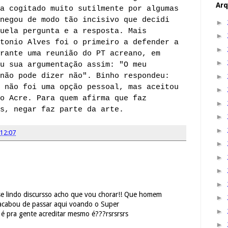
Arq
a cogitado muito sutilmente por algumas
negou de modo tão incisivo que decidi
►
uela pergunta e a resposta. Mais
►
tonio Alves foi o primeiro a defender a
►
rante uma reunião do PT acreano, em
►
u sua argumentação assim: "O meu
não pode dizer não". Binho respondeu:
►
 não foi uma opção pessoal, mas aceitou
►
o Acre. Para quem afirma que faz
►
s, negar faz parte da arte.
►
►
12:07
►
►
►
►
se lindo discursso acho que vou chorar!! Que homem
►
 acabou de passar aqui voando o Super
►
ra gente acreditar mesmo é???rsrsrsrs
►