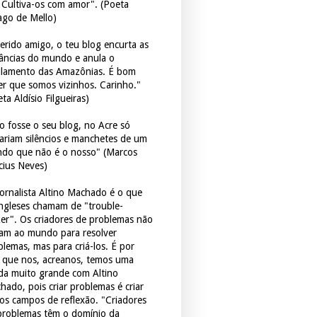
. Cultiva-os com amor". (Poeta
ago de Mello)
erido amigo, o teu blog encurta as
tâncias do mundo e anula o
ulamento das Amazônias. É bom
er que somos vizinhos. Carinho."
ta Aldísio Filgueiras)
o fosse o seu blog, no Acre só
tariam silêncios e manchetes de um
do que não é o nosso" (Marcos
icius Neves)
jornalista Altino Machado é o que
ingleses chamam de "trouble-
er". Os criadores de problemas não
ram ao mundo para resolver
blemas, mas para criá-los. É por
o que nos, acreanos, temos uma
ida muito grande com Altino
hado, pois criar problemas é criar
os campos de reflexão. "Criadores
problemas têm o domínio da