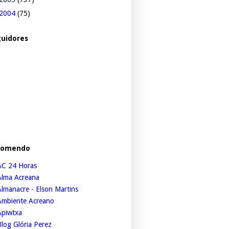
2004
(75)
uidores
comendo
AC 24 Horas
Alma Acreana
lmanacre - Elson Martins
Ambiente Acreano
Apiwtxa
log Glória Perez