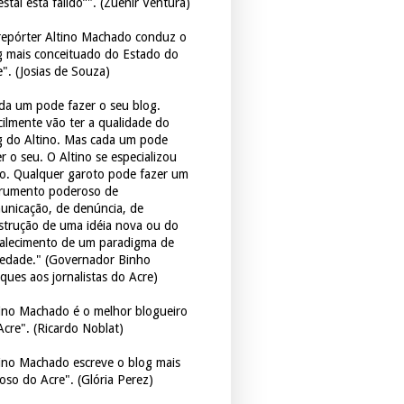
estal está falido”". (Zuenir Ventura)
repórter Altino Machado conduz o
g mais conceituado do Estado do
e". (Josias de Souza)
da um pode fazer o seu blog.
icilmente vão ter a qualidade do
g do Altino. Mas cada um pode
r o seu. O Altino se especializou
so. Qualquer garoto pode fazer um
trumento poderoso de
unicação, de denúncia, de
strução de uma idéia nova ou do
talecimento de um paradigma de
iedade." (Governador Binho
ques aos jornalistas do Acre)
tino Machado é o melhor blogueiro
Acre". (Ricardo Noblat)
tino Machado escreve o blog mais
oso do Acre". (Glória Perez)