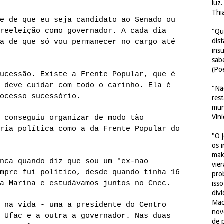
luz
Thi
e de que eu seja candidato ao Senado ou
reeleição como governador. A cada dia
"Qu
dis
a de que só vou permanecer no cargo até
ins
sab
(Poe
ucessão. Existe a Frente Popular, que é
 deve cuidar com todo o carinho. Ela é
"Nã
ocesso sucessório.
res
mun
Vin
 conseguiu organizar de modo tão
ria política como a da Frente Popular do
"O 
os 
mak
nca quando diz que sou um "ex-nao
vie
mpre fui político, desde quando tinha 16
pro
a Marina e estudávamos juntos no Cnec.
iss
dív
Mac
 na vida - uma a presidente do Centro
nov
 Ufac e a outra a governador. Nas duas
de 