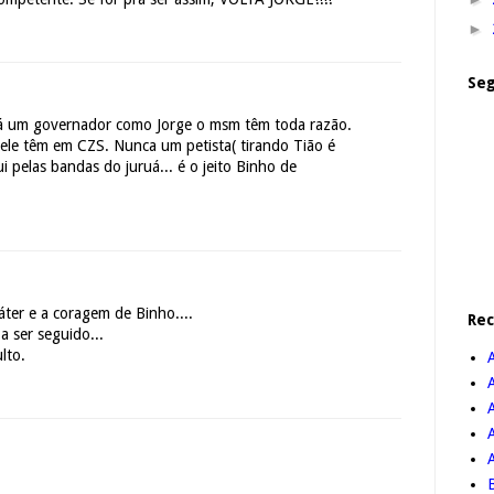
►
Seg
rá um governador como Jorge o msm têm toda razão.
 ele têm em CZS. Nunca um petista( tirando Tião é
ui pelas bandas do juruá... é o jeito Binho de
ter e a coragem de Binho....
Re
 ser seguido...
ulto.
A
B