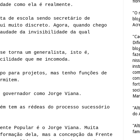
flor
dade como ela é realmente.
"O 
ta de escola sendo secretário de
blo
Acr
ui muito discreto. Agora, quando chego
audade da invisibilidade da qual
"Ca
Dif
blo
se torna um generalista, isto é,
faze
cilidade que me incomoda.
nis
ins
com
po para projetos, mas tenho funções de
con
rmitem.
for
soc
 governador como Jorge Viana.
Mar
ém tem as rédeas do processo sucessório
"Al
do 
"Al
ente Popular é o Jorge Viana. Muita
fam
formação dela, mas a concepção da Frente