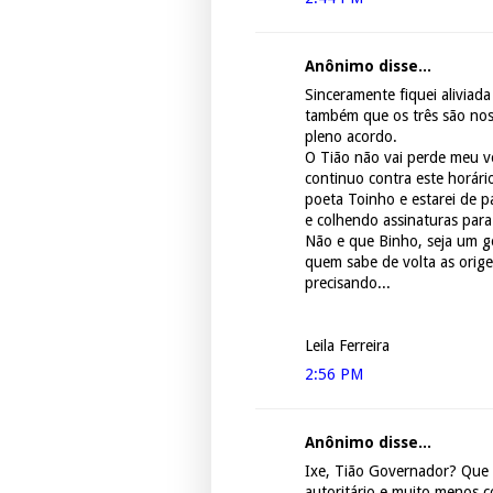
Anônimo disse...
Sinceramente fiquei aliviad
também que os três são nos
pleno acordo.
O Tião não vai perde meu v
continuo contra este horár
poeta Toinho e estarei de p
e colhendo assinaturas para
Não e que Binho, seja um g
quem sabe de volta as orige
precisando...
Leila Ferreira
2:56 PM
Anônimo disse...
Ixe, Tião Governador? Que é
autoritário e muito menos c