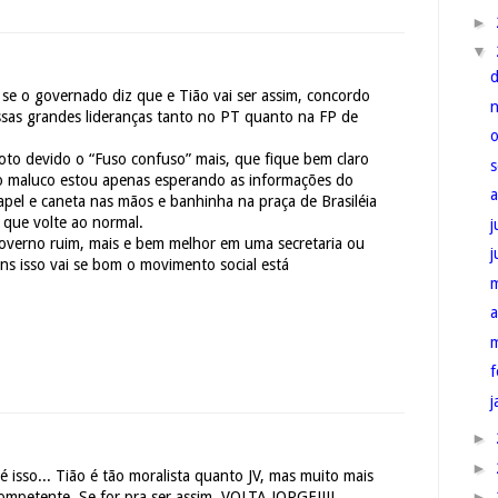
►
▼
a se o governado diz que e Tião vai ser assim, concordo
sas grandes lideranças tanto no PT quanto na FP de
oto devido o “Fuso confuso” mais, que fique bem claro
io maluco estou apenas esperando as informações do
apel e caneta nas mãos e banhinha na praça de Brasiléia
 que volte ao normal.
j
overno ruim, mais e bem melhor em uma secretaria ou
ns isso vai se bom o movimento social está
a
f
j
►
►
 isso... Tião é tão moralista quanto JV, mas muito mais
►
ompetente. Se for pra ser assim, VOLTA JORGE!!!!