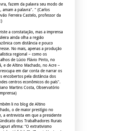
avra, fazem da palavra seu modo de
a, amam a palavra". " (Carlos
evão Ferreira Castelo, professor da
c)
triste a constatação, mas a imprensa
ileira ainda olha a região
zônica com distância e pouco
eresse. No mais, apenas a produção
alística regional – como os
balhos de Lúcio Flávio Pinto, no
á, e de Altino Machado, no Acre –
preocupa em dar conta de narrar os
os encobertos pela distância dos
ndes centros econômicos do país".
ciano Martins Costa, Observatório
Imprensa)
mbém li no blog de Altino
hado, o de maior prestígio no
e, a entrevista em que a presidente
Sindicato dos Trabalhadores Rurais
Xapuri afirma: “O extrativismo