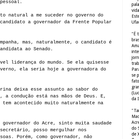
pessoal.
pal
vid
to natural a me suceder no governo do
Est
candidato a governador da Frente Popular
Ufa
"É 
bras
mpanha, mas, naturalmente, o candidato é
Ama
andidata ao Senado.
int
jorn
vel liderança do mundo. Se ela quisesse
tra
verno, ela seria hoje a governadora do
Par
se 
fat
gra
rina deixa esse assunto ao sabor do
(Lu
, a condução está nas mãos de Deus. E,
da 
 tem acontecido muito naturalmente na
"Ta
Mac
Acr
 governador do Acre, sinto muita saudade
do 
secretário, posso mergulhar nos
de 
soas. Porém, como governador, não