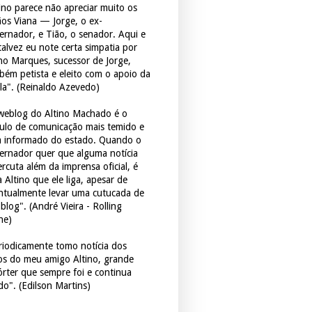
tino parece não apreciar muito os
ãos Viana — Jorge, o ex-
ernador, e Tião, o senador. Aqui e
 talvez eu note certa simpatia por
ho Marques, sucessor de Jorge,
bém petista e eleito com o apoio da
la". (Reinaldo Azevedo)
weblog do Altino Machado é o
culo de comunicação mais temido e
 informado do estado. Quando o
ernador quer que alguma notícia
rcuta além da imprensa oficial, é
 Altino que ele liga, apesar de
ntualmente levar uma cutucada de
blog". (André Vieira - Rolling
ne)
riodicamente tomo notícia dos
tos do meu amigo Altino, grande
órter que sempre foi e continua
do". (Edilson Martins)