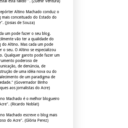
estal está falido”". (Zuenir Ventura)
repórter Altino Machado conduz o
g mais conceituado do Estado do
e". (Josias de Souza)
da um pode fazer o seu blog.
icilmente vão ter a qualidade do
g do Altino. Mas cada um pode
r o seu. O Altino se especializou
so. Qualquer garoto pode fazer um
trumento poderoso de
unicação, de denúncia, de
strução de uma idéia nova ou do
talecimento de um paradigma de
iedade." (Governador Binho
ques aos jornalistas do Acre)
tino Machado é o melhor blogueiro
Acre". (Ricardo Noblat)
tino Machado escreve o blog mais
oso do Acre". (Glória Perez)