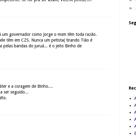
►
Seg
rá um governador como Jorge o msm têm toda razão.
 ele têm em CZS. Nunca um petista( tirando Tião é
ui pelas bandas do juruá... é o jeito Binho de
ter e a coragem de Binho....
Re
 ser seguido...
ulto.
A
B