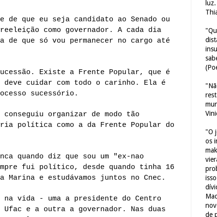
luz
Thi
e de que eu seja candidato ao Senado ou
reeleição como governador. A cada dia
"Qu
dis
a de que só vou permanecer no cargo até
ins
sab
(Poe
ucessão. Existe a Frente Popular, que é
 deve cuidar com todo o carinho. Ela é
"Nã
ocesso sucessório.
res
mun
Vin
 conseguiu organizar de modo tão
ria política como a da Frente Popular do
"O 
os 
mak
nca quando diz que sou um "ex-nao
vie
mpre fui político, desde quando tinha 16
pro
a Marina e estudávamos juntos no Cnec.
iss
dív
Mac
 na vida - uma a presidente do Centro
nov
 Ufac e a outra a governador. Nas duas
de 