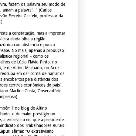
avra, fazem da palavra seu modo de
a, amam a palavra". " (Carlos
evão Ferreira Castelo, professor da
c)
triste a constatação, mas a imprensa
ileira ainda olha a região
zônica com distância e pouco
eresse. No mais, apenas a produção
alística regional – como os
balhos de Lúcio Flávio Pinto, no
á, e de Altino Machado, no Acre –
preocupa em dar conta de narrar os
os encobertos pela distância dos
ndes centros econômicos do país".
ciano Martins Costa, Observatório
Imprensa)
mbém li no blog de Altino
hado, o de maior prestígio no
e, a entrevista em que a presidente
Sindicato dos Trabalhadores Rurais
Xapuri afirma: “O extrativismo