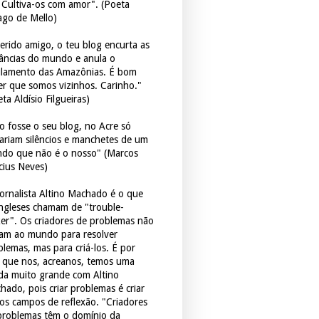
. Cultiva-os com amor". (Poeta
ago de Mello)
erido amigo, o teu blog encurta as
tâncias do mundo e anula o
ulamento das Amazônias. É bom
er que somos vizinhos. Carinho."
ta Aldísio Filgueiras)
o fosse o seu blog, no Acre só
tariam silêncios e manchetes de um
do que não é o nosso" (Marcos
icius Neves)
jornalista Altino Machado é o que
ingleses chamam de "trouble-
er". Os criadores de problemas não
ram ao mundo para resolver
blemas, mas para criá-los. É por
o que nos, acreanos, temos uma
ida muito grande com Altino
hado, pois criar problemas é criar
os campos de reflexão. "Criadores
problemas têm o domínio da