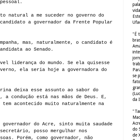
pessoal.
pal
vid
to natural a me suceder no governo do
Est
candidato a governador da Frente Popular
Ufa
"É 
bras
mpanha, mas, naturalmente, o candidato é
Ama
andidata ao Senado.
int
jorn
vel liderança do mundo. Se ela quisesse
tra
verno, ela seria hoje a governadora do
Par
se 
fat
gra
rina deixa esse assunto ao sabor do
(Lu
, a condução está nas mãos de Deus. E,
da 
 tem acontecido muito naturalmente na
"Ta
Mac
Acr
 governador do Acre, sinto muita saudade
do 
secretário, posso mergulhar nos
de 
soas. Porém, como governador, não