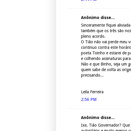
Anônimo disse...
Sinceramente fiquei aliviad
também que os três são nos
pleno acordo.
O Tião não vai perde meu v
continuo contra este horár
poeta Toinho e estarei de p
e colhendo assinaturas para
Não e que Binho, seja um g
quem sabe de volta as orige
precisando...
Leila Ferreira
2:56 PM
Anônimo disse...
Ixe, Tião Governador? Que é
autoritário e muito menos c