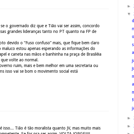
►
▼
a se o governado diz que e Tião vai ser assim, concordo
sas grandes lideranças tanto no PT quanto na FP de
oto devido o “Fuso confuso” mais, que fique bem claro
io maluco estou apenas esperando as informações do
apel e caneta nas mãos e banhinha na praça de Brasiléia
 que volte ao normal.
j
overno ruim, mais e bem melhor em uma secretaria ou
ns isso vai se bom o movimento social está
a
f
j
►
►
 isso... Tião é tão moralista quanto JV, mas muito mais
►
ompetente. Se for pra ser assim, VOLTA JORGE!!!!