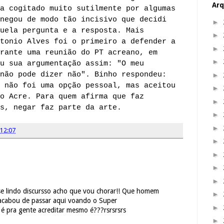
Arq
a cogitado muito sutilmente por algumas
negou de modo tão incisivo que decidi
►
uela pergunta e a resposta. Mais
►
tonio Alves foi o primeiro a defender a
►
rante uma reunião do PT acreano, em
►
u sua argumentação assim: "O meu
não pode dizer não". Binho respondeu:
►
 não foi uma opção pessoal, mas aceitou
►
o Acre. Para quem afirma que faz
►
s, negar faz parte da arte.
►
►
12:07
►
►
►
►
se lindo discursso acho que vou chorar!! Que homem
►
 acabou de passar aqui voando o Super
►
ra gente acreditar mesmo é???rsrsrsrs
►