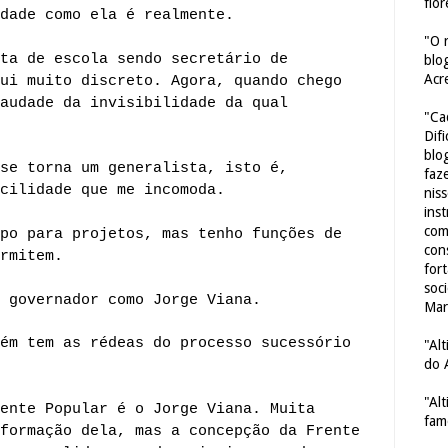
flor
dade como ela é realmente.
"O 
ta de escola sendo secretário de
blo
Acr
ui muito discreto. Agora, quando chego
audade da invisibilidade da qual
"Ca
Dif
blo
se torna um generalista, isto é,
faze
cilidade que me incomoda.
nis
ins
com
po para projetos, mas tenho funções de
con
rmitem.
for
soc
 governador como Jorge Viana.
Mar
ém tem as rédeas do processo sucessório
"Al
do 
"Al
ente Popular é o Jorge Viana. Muita
fam
formação dela, mas a concepção da Frente