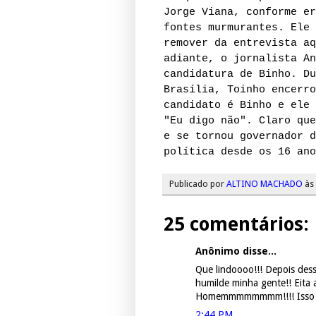
Jorge Viana, conforme er
fontes murmurantes. Ele 
remover da entrevista aq
adiante, o jornalista An
candidatura de Binho. Du
Brasília, Toinho encerro
candidato é Binho e ele 
"Eu digo não". Claro que
e se tornou governador d
política desde os 16 ano
Publicado por
ALTINO MACHADO
às
25 comentários:
Anônimo disse...
Que lindoooo!!! Depois des
humilde minha gente!! Eita
Homemmmmmmmm!!!! Isso é p
2:44 PM