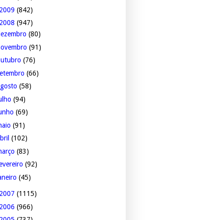
2009
(842)
2008
(947)
dezembro
(80)
novembro
(91)
outubro
(76)
setembro
(66)
agosto
(58)
ulho
(94)
junho
(69)
maio
(91)
bril
(102)
março
(83)
evereiro
(92)
aneiro
(45)
2007
(1115)
2006
(966)
2005
(737)