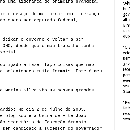
na uma liderança de primeira grandeza.
"Al
irm
im o desejo de me tornar uma liderança
gov
ali,
ão quero ser deputado federal,
Bin
tam
dup
 deixar o governo e voltar a ser
 ONG, desde que o meu trabalho tenha
"O 
social.
veí
bem
gov
obrigado a fazer faço coisas que não
repe
e solenidades muito formais. Esse é meu
para
eve
seu 
e Marina Silva são as nossas grandes
Sto
"Pe
fei
ardio: No dia 2 de julho de 2005,
rep
e blog sobre a Usina de Arte João
sen
ão secretário de Educação Arnóbio
 ser candidato a sucessor do governador