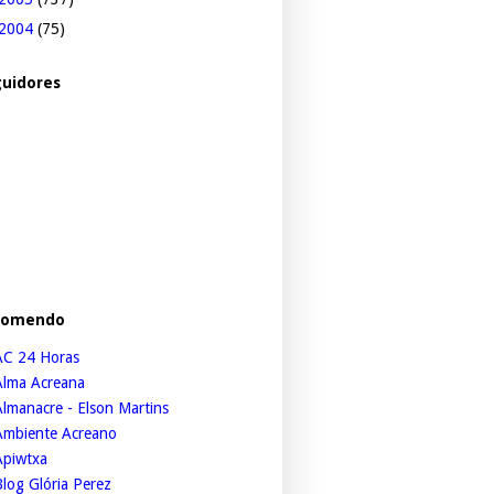
2004
(75)
uidores
comendo
AC 24 Horas
Alma Acreana
lmanacre - Elson Martins
Ambiente Acreano
Apiwtxa
log Glória Perez