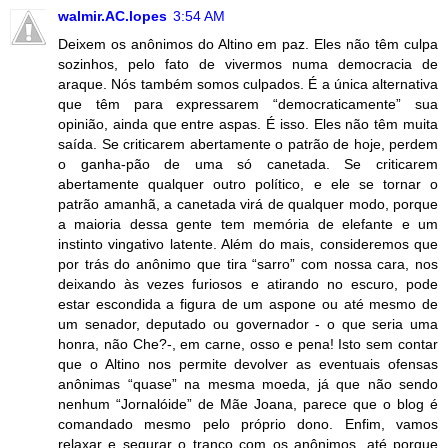
walmir.AC.lopes
3:54 AM
Deixem os anônimos do Altino em paz. Eles não têm culpa
sozinhos, pelo fato de vivermos numa democracia de
araque. Nós também somos culpados. É a única alternativa
que têm para expressarem “democraticamente” sua
opinião, ainda que entre aspas. É isso. Eles não têm muita
saída. Se criticarem abertamente o patrão de hoje, perdem
o ganha-pão de uma só canetada. Se criticarem
abertamente qualquer outro político, e ele se tornar o
patrão amanhã, a canetada virá de qualquer modo, porque
a maioria dessa gente tem memória de elefante e um
instinto vingativo latente. Além do mais, consideremos que
por trás do anônimo que tira “sarro” com nossa cara, nos
deixando às vezes furiosos e atirando no escuro, pode
estar escondida a figura de um aspone ou até mesmo de
um senador, deputado ou governador - o que seria uma
honra, não Che?-, em carne, osso e pena! Isto sem contar
que o Altino nos permite devolver as eventuais ofensas
anônimas “quase” na mesma moeda, já que não sendo
nenhum “Jornalóide” de Mãe Joana, parece que o blog é
comandado mesmo pelo próprio dono. Enfim, vamos
relaxar e segurar o tranco com os anônimos, até porque