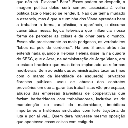
que não há. Flaviano? Bitar? Esses podem se despedir, a
imagem política deles será sempre associada à velha
política (até o Narciso se rendeu!). Não que tenha mudado
a essencia, mas é que a turminha dos Viana aprendeu bem
a trabalhar a forma, a plástica, a aparência, o discurso
carismático nessa lógica televisiva que influencia nossa
forma de perceber as coisas e de olhar para o mundo.
Esses são precisamente os mais perigosos, os verdadeiros
"lobos na pele de cordeiros". Há uns 3 anos atrás não
entendi nada quando a Heloísa Helena disse, lá na quadra
do SESC, que o Acre, na administração de Jorge Viana, era
o estado brasileiro que mais tinha implantado as reformas
neoliberais. Bem ao estilo das administrações tucanas (mas
com o manto da identidade de esquerda), privatizou
florestas públicas, usou de abusou dos contratos
provisórios em que a garantias trabalhistas vão pro espaço;
abusou das empresas travestidas de cooperativas que
faziam barbaridades com trabalhadores, inclusive os de
manutenção do canal da maternidade; imobilizou
importanes e históricos sindicatos com forte trajetória de
luta e por aí vai... Quem dera houvesse mesmo oposição
que apontasse essas coisas com catiguria...