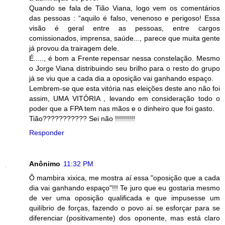
Quando se fala de Tião Viana, logo vem os comentários
das pessoas : “aquilo é falso, venenoso e perigoso! Essa
visão é geral entre as pessoas, entre cargos
comissionados, imprensa, saúde..., parece que muita gente
já provou da trairagem dele.
É....., é bom a Frente repensar nessa constelação. Mesmo
o Jorge Viana distribuindo seu brilho para o resto do grupo
já se viu que a cada dia a oposição vai ganhando espaço.
Lembrem-se que esta vitória nas eleições deste ano não foi
assim, UMA VITÓRIA , levando em consideração todo o
poder que a FPA tem nas mãos e o dinheiro que foi gasto.
Tião??????????? Sei não !!!!!!!!!!
Responder
Anônimo
11:32 PM
Ô mambira xixica, me mostra aí essa "oposição que a cada
dia vai ganhando espaço"!!! Te juro que eu gostaria mesmo
de ver uma oposição qualificada e que impusesse um
quilíbrio de forças, fazendo o povo aí se esforçar para se
diferenciar (positivamente) dos oponente, mas está claro