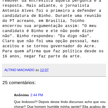
remover da entrevista aquela pergunta e a
resposta. Mais adiante, o jornalista
Antonio Alves foi o primeiro a defender a
candidatura de Binho. Durante uma reunião
do PT acreano, em Brasília, Toinho
encerrou sua argumentação assim: "O meu
candidato é Binho e ele não pode dizer
não". Binho respondeu: "Eu digo não".
Claro que não foi uma opção pessoal, mas
aceitou e se tornou governador do Acre.
Para quem afirma que faz política desde os
16 anos, negar faz parte da arte.
ALTINO MACHADO
às
12:07
25 comentários:
Anônimo
2:44 PM
Que lindoooo!!! Depois desse lindo discursso acho que vou
chorar!! Que homem humilde minha gente!! Eita acabou de