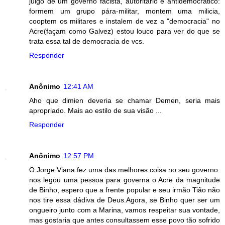
julgo de um governo facista, autoritario e antidemocratico:
formem um grupo pára-militar, montem uma milicia,
cooptem os militares e instalem de vez a "democracia" no
Acre(façam como Galvez) estou louco para ver do que se
trata essa tal de democracia de vcs.
Responder
Anônimo
12:41 AM
Aho que dimien deveria se chamar Demen, seria mais
apropriado. Mais ao estilo de sua visão ...
Responder
Anônimo
12:57 PM
O Jorge Viana fez uma das melhores coisa no seu governo:
nos legou uma pessoa para governa o Acre da magnitude
de Binho, espero que a frente popular e seu irmão Tião não
nos tire essa dádiva de Deus.Agora, se Binho quer ser um
ongueiro junto com a Marina, vamos respeitar sua vontade,
mas gostaria que antes consultassem esse povo tão sofrido