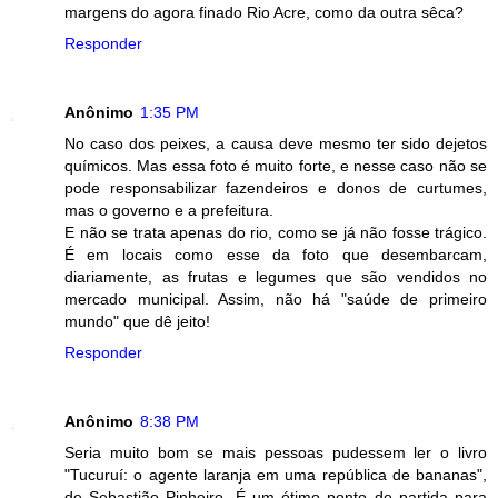
margens do agora finado Rio Acre, como da outra sêca?
Responder
Anônimo
1:35 PM
No caso dos peixes, a causa deve mesmo ter sido dejetos
químicos. Mas essa foto é muito forte, e nesse caso não se
pode responsabilizar fazendeiros e donos de curtumes,
mas o governo e a prefeitura.
E não se trata apenas do rio, como se já não fosse trágico.
É em locais como esse da foto que desembarcam,
diariamente, as frutas e legumes que são vendidos no
mercado municipal. Assim, não há "saúde de primeiro
mundo" que dê jeito!
Responder
Anônimo
8:38 PM
Seria muito bom se mais pessoas pudessem ler o livro
"Tucuruí: o agente laranja em uma república de bananas",
de Sebastião Pinheiro. É um ótimo ponto de partida para