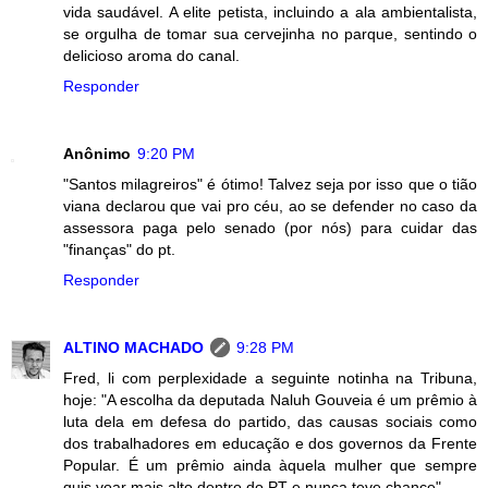
vida saudável. A elite petista, incluindo a ala ambientalista,
se orgulha de tomar sua cervejinha no parque, sentindo o
delicioso aroma do canal.
Responder
Anônimo
9:20 PM
"Santos milagreiros" é ótimo! Talvez seja por isso que o tião
viana declarou que vai pro céu, ao se defender no caso da
assessora paga pelo senado (por nós) para cuidar das
"finanças" do pt.
Responder
ALTINO MACHADO
9:28 PM
Fred, li com perplexidade a seguinte notinha na Tribuna,
hoje: "A escolha da deputada Naluh Gouveia é um prêmio à
luta dela em defesa do partido, das causas sociais como
dos trabalhadores em educação e dos governos da Frente
Popular. É um prêmio ainda àquela mulher que sempre
quis voar mais alto dentro do PT e nunca teve chance".