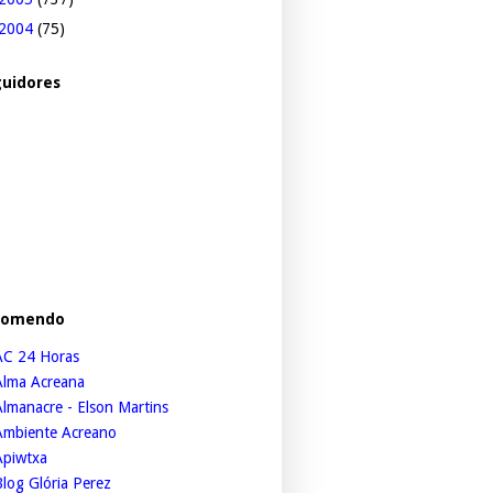
2004
(75)
uidores
comendo
AC 24 Horas
Alma Acreana
lmanacre - Elson Martins
Ambiente Acreano
Apiwtxa
log Glória Perez