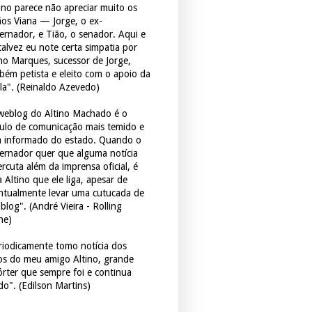
tino parece não apreciar muito os
ãos Viana — Jorge, o ex-
ernador, e Tião, o senador. Aqui e
 talvez eu note certa simpatia por
ho Marques, sucessor de Jorge,
bém petista e eleito com o apoio da
la". (Reinaldo Azevedo)
weblog do Altino Machado é o
culo de comunicação mais temido e
 informado do estado. Quando o
ernador quer que alguma notícia
rcuta além da imprensa oficial, é
 Altino que ele liga, apesar de
ntualmente levar uma cutucada de
blog". (André Vieira - Rolling
ne)
riodicamente tomo notícia dos
tos do meu amigo Altino, grande
órter que sempre foi e continua
do". (Edilson Martins)