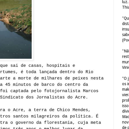
luz
Thi
"Qu
dis
ins
sab
(Poe
"Nã
res
mun
que sai de casas, hospitais e
Vin
rtumes, é toda lançada dentro do Rio
arte a morte de milhares de peixes nesta
"O 
os 
a 45 minutos de barco do centro da
mak
foi captada pelo fotojornalista Marcos
vie
Sindicato dos Jornalistas do Acre.
pro
iss
ra o Acre, a terra de Chico Mendes,
dív
tros santos milagreiros da política. É
Mac
nov
tra o governo da florestania, cuja meta
de 