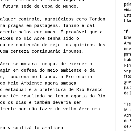
imos três anos o melhor lugar da
pal
 futura sede de Copa do Mundo.
vid
Est
alquer controle, agrotóxicos como Tordon
Ufa
ra pragas em pastagens. Tanino e cal
"É 
amente pelos curtumes. É provável que a
bras
eixes no Rio Acre tenha sido o
Ama
oa de contenção de rejeitos químicos dos
int
Com certeza continuarão impunes.
jorn
tra
Acre se mostra incapaz de exercer o
Par
agir em defesa do meio ambiente e da
se 
fat
s, funciona no tranco, a Promotoria
gra
do Meio Ambiente agora ameaça
(Lu
o estadual e a prefeitura de Rio Branco
da 
que têm resultado na lenta agonia do Rio
os os dias e também deveria ser
"Ta
lmente por não fazer do velho Acre uma
Mac
Acr
do 
de 
ra visualizá-la ampliada.