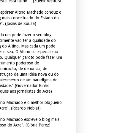
estal está falido”". (Zuenir Ventura)
repórter Altino Machado conduz o
g mais conceituado do Estado do
e". (Josias de Souza)
da um pode fazer o seu blog.
icilmente vão ter a qualidade do
g do Altino. Mas cada um pode
r o seu. O Altino se especializou
so. Qualquer garoto pode fazer um
trumento poderoso de
unicação, de denúncia, de
strução de uma idéia nova ou do
talecimento de um paradigma de
iedade." (Governador Binho
ques aos jornalistas do Acre)
tino Machado é o melhor blogueiro
Acre". (Ricardo Noblat)
tino Machado escreve o blog mais
oso do Acre". (Glória Perez)