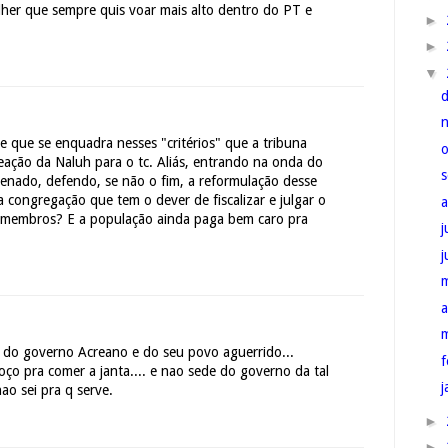
her que sempre quis voar mais alto dentro do PT e
►
►
▼
que se enquadra nesses "critérios" que a tribuna
eação da Naluh para o tc. Aliás, entrando na onda do
senado, defendo, se não o fim, a reformulação desse
 congregação que tem o dever de fiscalizar e julgar o
 membros? E a população ainda paga bem caro pra
j
a
e do governo Acreano e do seu povo aguerrido...
f
oço pra comer a janta.... e nao sede do governo da tal
j
nao sei pra q serve.
►
►