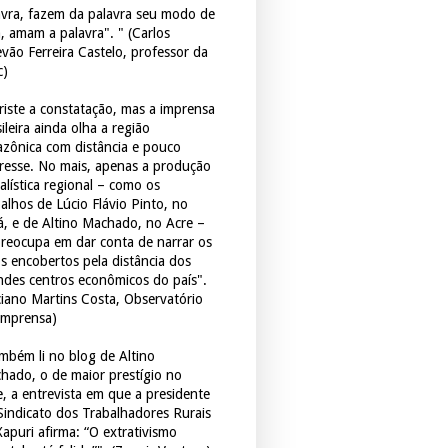
avra, fazem da palavra seu modo de
a, amam a palavra". " (Carlos
evão Ferreira Castelo, professor da
c)
triste a constatação, mas a imprensa
ileira ainda olha a região
zônica com distância e pouco
eresse. No mais, apenas a produção
alística regional – como os
balhos de Lúcio Flávio Pinto, no
á, e de Altino Machado, no Acre –
preocupa em dar conta de narrar os
os encobertos pela distância dos
ndes centros econômicos do país".
ciano Martins Costa, Observatório
Imprensa)
mbém li no blog de Altino
hado, o de maior prestígio no
e, a entrevista em que a presidente
Sindicato dos Trabalhadores Rurais
Xapuri afirma: “O extrativismo