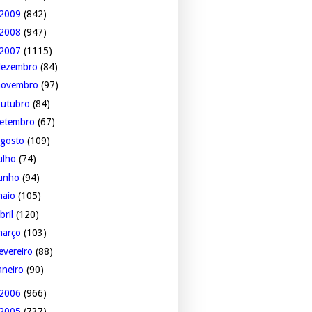
2009
(842)
2008
(947)
2007
(1115)
dezembro
(84)
novembro
(97)
outubro
(84)
setembro
(67)
agosto
(109)
ulho
(74)
junho
(94)
maio
(105)
bril
(120)
março
(103)
evereiro
(88)
aneiro
(90)
2006
(966)
2005
(737)