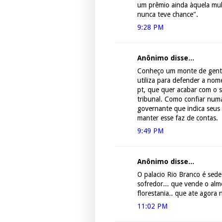
um prêmio ainda àquela mul
nunca teve chance".
9:28 PM
Anônimo disse...
Conheço um monte de gente 
utiliza para defender a nom
pt, que quer acabar com o 
tribunal. Como confiar numa
governante que indica seus
manter esse faz de contas.
9:49 PM
Anônimo disse...
O palacio Rio Branco é sed
sofredor... que vende o alm
florestania.. que ate agora 
11:02 PM