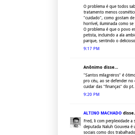
O problema é que todos sab
tratamento menos cosmético 
"cuidado", como gostam de d
horrível, iluminada como se
O problema é que o povo esc
petista, incluindo a ala amb
parque, sentindo o delicios
9:17 PM
Anônimo disse...
"Santos milagreiros" é ótimo
pro céu, ao se defender no 
cuidar das "finanças" do pt.
9:20 PM
ALTINO MACHADO
disse.
Fred, li com perplexidade a 
deputada Naluh Gouveia é u
sociais como dos trabalhad