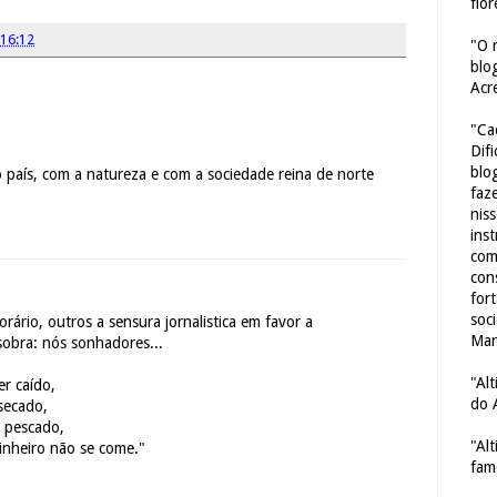
flor
16:12
"O 
blo
Acr
"Ca
Dif
blo
 país, com a natureza e com a sociedade reina de norte
faze
nis
ins
com
con
for
soc
rio, outros a sensura jornalistica em favor a
Mar
obra: nós sonhadores...
"Al
er caído,
do 
 secado,
r pescado,
"Al
inheiro não se come."
fam