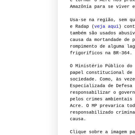
é tornar o Acre nos próx
Amazônia para se viver e
Usa-se na região, sem qu
e Radap (
veja aqui
) cont
também são usados abusiv
causa da mortandade de p
rompimento de alguma lag
frigoríficos na BR-364. 
O Ministério Público do 
papel constitucional de 
sociedade. Como, às veze
Especializada de Defesa 
responsabilizar o govern
pelos crimes ambientais 
Acre. O MP prevarica tod
responsabilizado crimina
causa.
Clique sobre a imagem pa