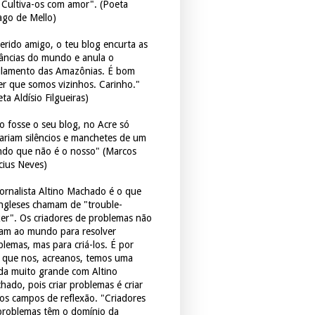
. Cultiva-os com amor". (Poeta
ago de Mello)
erido amigo, o teu blog encurta as
tâncias do mundo e anula o
ulamento das Amazônias. É bom
er que somos vizinhos. Carinho."
ta Aldísio Filgueiras)
o fosse o seu blog, no Acre só
tariam silêncios e manchetes de um
do que não é o nosso" (Marcos
icius Neves)
jornalista Altino Machado é o que
ingleses chamam de "trouble-
er". Os criadores de problemas não
ram ao mundo para resolver
blemas, mas para criá-los. É por
o que nos, acreanos, temos uma
ida muito grande com Altino
hado, pois criar problemas é criar
os campos de reflexão. "Criadores
problemas têm o domínio da