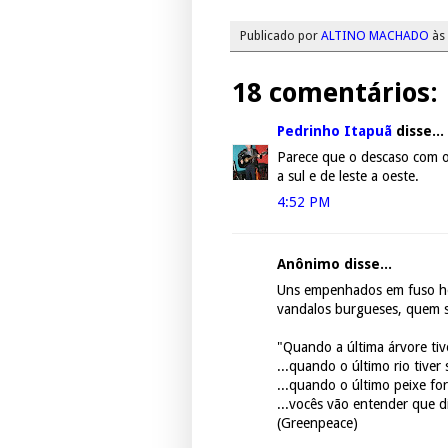
Publicado por
ALTINO MACHADO
às
18 comentários:
Pedrinho Itapuã
disse...
Parece que o descaso com o
a sul e de leste a oeste.
4:52 PM
Anônimo disse...
Uns empenhados em fuso horá
vandalos burgueses, quem s
"Quando a última árvore tiv
...quando o último rio tiver
...quando o último peixe fo
...vocês vão entender que d
(Greenpeace)