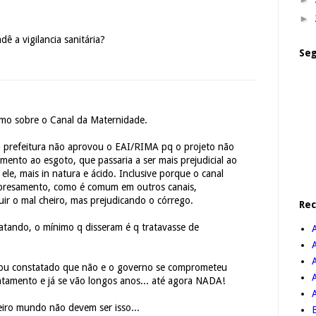
►
dê a vigilancia sanitária?
Seg
mo sobre o Canal da Maternidade.
a prefeitura não aprovou o EAI/RIMA pq o projeto não
mento ao esgoto, que passaria a ser mais prejudicial ao
 ele, mais in natura e ácido. Inclusive porque o canal
presamento, como é comum em outros canais,
ir o mal cheiro, mas prejudicando o córrego.
Re
atando, o mínimo q disseram é q tratavasse de
A
icou constatado que não e o governo se comprometeu
atamento e já se vão longos anos... até agora NADA!
eiro mundo não devem ser isso...
B