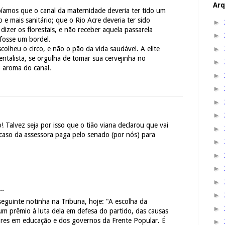
Arq
íamos que o canal da maternidade deveria ter tido um
e mais sanitário; que o Rio Acre deveria ter sido
►
izer os florestais, e não receber aquela passarela
►
 fosse um bordel.
►
olheu o circo, e não o pão da vida saudável. A elite
ientalista, se orgulha de tomar sua cervejinha no
►
o aroma do canal.
►
►
►
►
! Talvez seja por isso que o tião viana declarou que vai
►
caso da assessora paga pelo senado (por nós) para
►
►
►
►
..
►
seguinte notinha na Tribuna, hoje: "A escolha da
►
m prêmio à luta dela em defesa do partido, das causas
ores em educação e dos governos da Frente Popular. É
►