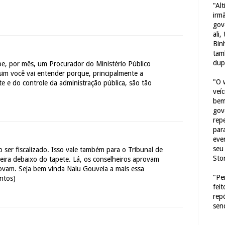
"Al
irm
gov
ali,
Bin
tam
dup
be, por mês, um Procurador do Ministério Público
sim você vai entender porque, principalmente a
"O 
 e do controle da administração pública, são tão
veí
bem
gov
repe
para
eve
seu 
o ser fiscalizado. Isso vale também para o Tribunal de
Sto
eira debaixo do tapete. Lá, os conselheiros aprovam
ovam. Seja bem vinda Nalu Gouveia a mais essa
"Pe
antos)
fei
rep
sen