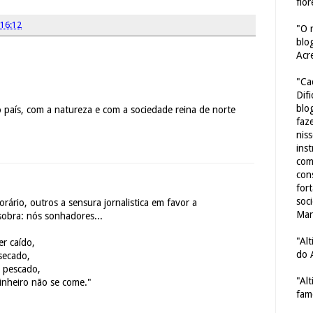
flor
16:12
"O 
blo
Acr
"Ca
Dif
blo
 país, com a natureza e com a sociedade reina de norte
faze
nis
ins
com
con
for
soc
rio, outros a sensura jornalistica em favor a
Mar
obra: nós sonhadores...
"Al
er caído,
do 
 secado,
r pescado,
"Al
inheiro não se come."
fam