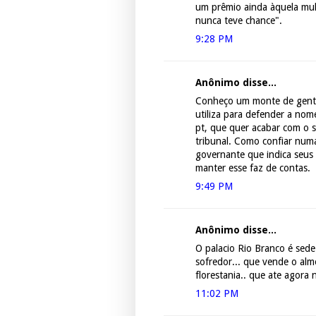
um prêmio ainda àquela mul
nunca teve chance".
9:28 PM
Anônimo disse...
Conheço um monte de gente 
utiliza para defender a nom
pt, que quer acabar com o 
tribunal. Como confiar numa
governante que indica seus
manter esse faz de contas.
9:49 PM
Anônimo disse...
O palacio Rio Branco é sed
sofredor... que vende o alm
florestania.. que ate agora 
11:02 PM