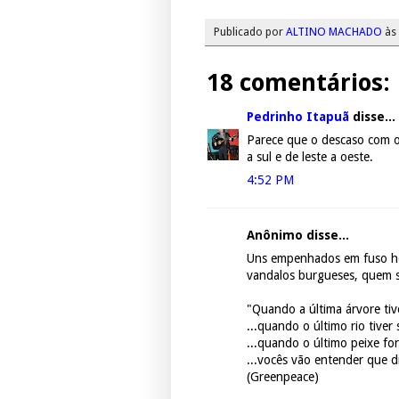
Publicado por
ALTINO MACHADO
às
18 comentários:
Pedrinho Itapuã
disse...
Parece que o descaso com o
a sul e de leste a oeste.
4:52 PM
Anônimo disse...
Uns empenhados em fuso horá
vandalos burgueses, quem s
"Quando a última árvore tiv
...quando o último rio tiver
...quando o último peixe fo
...vocês vão entender que d
(Greenpeace)