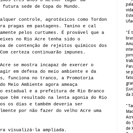
imos três anos o melhor lugar da
pal
 futura sede de Copa do Mundo.
vid
Est
alquer controle, agrotóxicos como Tordon
Ufa
ra pragas em pastagens. Tanino e cal
"É 
amente pelos curtumes. É provável que a
bras
eixes no Rio Acre tenha sido o
Ama
oa de contenção de rejeitos químicos dos
int
Com certeza continuarão impunes.
jorn
tra
Acre se mostra incapaz de exercer o
Par
agir em defesa do meio ambiente e da
se 
fat
s, funciona no tranco, a Promotoria
gra
do Meio Ambiente agora ameaça
(Lu
o estadual e a prefeitura de Rio Branco
da 
que têm resultado na lenta agonia do Rio
os os dias e também deveria ser
"Ta
lmente por não fazer do velho Acre uma
Mac
Acr
do 
de 
ra visualizá-la ampliada.