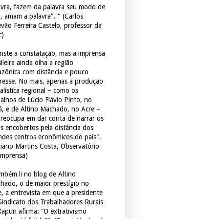
avra, fazem da palavra seu modo de
a, amam a palavra". " (Carlos
evão Ferreira Castelo, professor da
c)
triste a constatação, mas a imprensa
ileira ainda olha a região
zônica com distância e pouco
eresse. No mais, apenas a produção
alística regional – como os
balhos de Lúcio Flávio Pinto, no
á, e de Altino Machado, no Acre –
preocupa em dar conta de narrar os
os encobertos pela distância dos
ndes centros econômicos do país".
ciano Martins Costa, Observatório
Imprensa)
mbém li no blog de Altino
hado, o de maior prestígio no
e, a entrevista em que a presidente
Sindicato dos Trabalhadores Rurais
Xapuri afirma: “O extrativismo