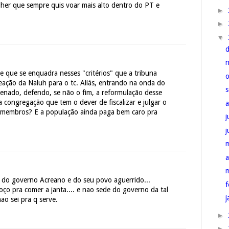
her que sempre quis voar mais alto dentro do PT e
►
►
▼
que se enquadra nesses "critérios" que a tribuna
eação da Naluh para o tc. Aliás, entrando na onda do
senado, defendo, se não o fim, a reformulação desse
 congregação que tem o dever de fiscalizar e julgar o
 membros? E a população ainda paga bem caro pra
j
a
e do governo Acreano e do seu povo aguerrido...
f
oço pra comer a janta.... e nao sede do governo da tal
j
nao sei pra q serve.
►
►