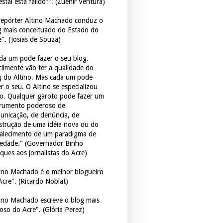
estal está falido”". (Zuenir Ventura)
repórter Altino Machado conduz o
g mais conceituado do Estado do
e". (Josias de Souza)
da um pode fazer o seu blog.
icilmente vão ter a qualidade do
g do Altino. Mas cada um pode
r o seu. O Altino se especializou
so. Qualquer garoto pode fazer um
trumento poderoso de
unicação, de denúncia, de
strução de uma idéia nova ou do
talecimento de um paradigma de
iedade." (Governador Binho
ques aos jornalistas do Acre)
tino Machado é o melhor blogueiro
Acre". (Ricardo Noblat)
tino Machado escreve o blog mais
oso do Acre". (Glória Perez)