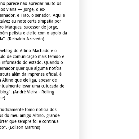
tino parece não apreciar muito os
ãos Viana — Jorge, o ex-
ernador, e Tião, o senador. Aqui e
 talvez eu note certa simpatia por
ho Marques, sucessor de Jorge,
bém petista e eleito com o apoio da
la". (Reinaldo Azevedo)
weblog do Altino Machado é o
culo de comunicação mais temido e
 informado do estado. Quando o
ernador quer que alguma notícia
rcuta além da imprensa oficial, é
 Altino que ele liga, apesar de
ntualmente levar uma cutucada de
blog". (André Vieira - Rolling
ne)
riodicamente tomo notícia dos
tos do meu amigo Altino, grande
órter que sempre foi e continua
do". (Edilson Martins)