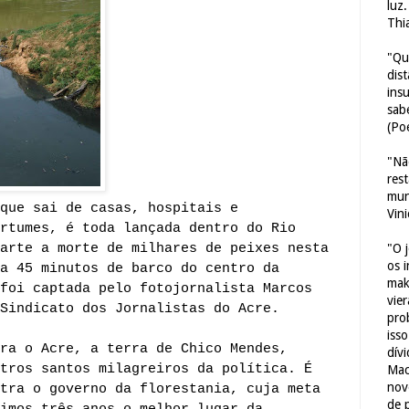
luz
Thi
"Qu
dis
ins
sab
(Poe
"Nã
res
mun
que sai de casas, hospitais e
Vin
rtumes, é toda lançada dentro do Rio
arte a morte de milhares de peixes nesta
"O 
os 
a 45 minutos de barco do centro da
mak
foi captada pelo fotojornalista Marcos
vie
Sindicato dos Jornalistas do Acre.
pro
iss
ra o Acre, a terra de Chico Mendes,
dív
tros santos milagreiros da política. É
Mac
nov
tra o governo da florestania, cuja meta
de 