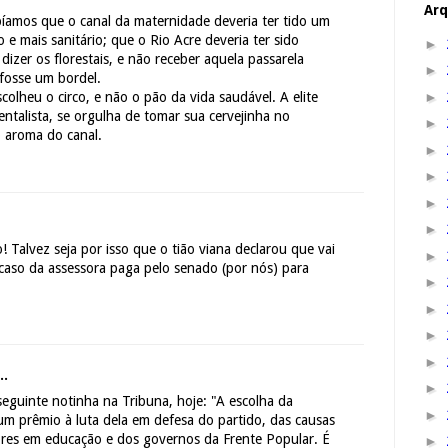
Arq
íamos que o canal da maternidade deveria ter tido um
e mais sanitário; que o Rio Acre deveria ter sido
►
izer os florestais, e não receber aquela passarela
►
 fosse um bordel.
►
olheu o circo, e não o pão da vida saudável. A elite
ientalista, se orgulha de tomar sua cervejinha no
►
o aroma do canal.
►
►
►
►
! Talvez seja por isso que o tião viana declarou que vai
►
caso da assessora paga pelo senado (por nós) para
►
►
►
►
..
►
seguinte notinha na Tribuna, hoje: "A escolha da
►
m prêmio à luta dela em defesa do partido, das causas
ores em educação e dos governos da Frente Popular. É
►