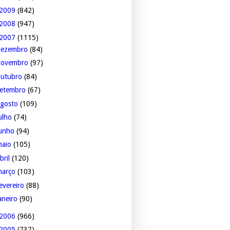
2009
(842)
2008
(947)
2007
(1115)
dezembro
(84)
novembro
(97)
outubro
(84)
setembro
(67)
agosto
(109)
ulho
(74)
junho
(94)
maio
(105)
bril
(120)
março
(103)
evereiro
(88)
aneiro
(90)
2006
(966)
2005
(737)