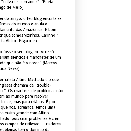
. Cultiva-os com amor". (Poeta
ago de Mello)
erido amigo, o teu blog encurta as
tâncias do mundo e anula o
ulamento das Amazônias. É bom
er que somos vizinhos. Carinho."
ta Aldísio Filgueiras)
o fosse o seu blog, no Acre só
tariam silêncios e manchetes de um
do que não é o nosso" (Marcos
icius Neves)
jornalista Altino Machado é o que
ingleses chamam de "trouble-
er". Os criadores de problemas não
ram ao mundo para resolver
blemas, mas para criá-los. É por
o que nos, acreanos, temos uma
ida muito grande com Altino
hado, pois criar problemas é criar
os campos de reflexão. "Criadores
problemas têm o domínio da