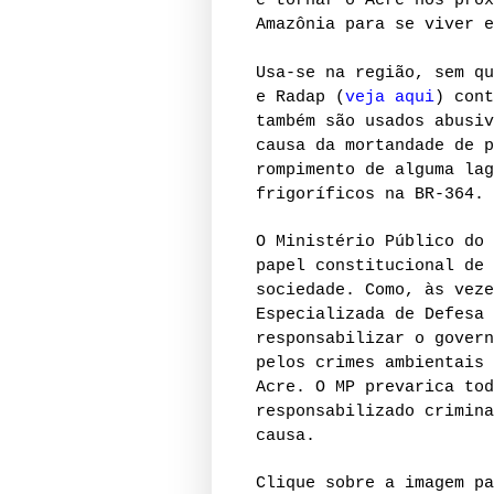
é tornar o Acre nos próx
Amazônia para se viver e
Usa-se na região, sem qu
e Radap (
veja aqui
) cont
também são usados abusiv
causa da mortandade de p
rompimento de alguma lag
frigoríficos na BR-364. 
O Ministério Público do 
papel constitucional de 
sociedade. Como, às veze
Especializada de Defesa 
responsabilizar o govern
pelos crimes ambientais 
Acre. O MP prevarica tod
responsabilizado crimina
causa.
Clique sobre a imagem pa