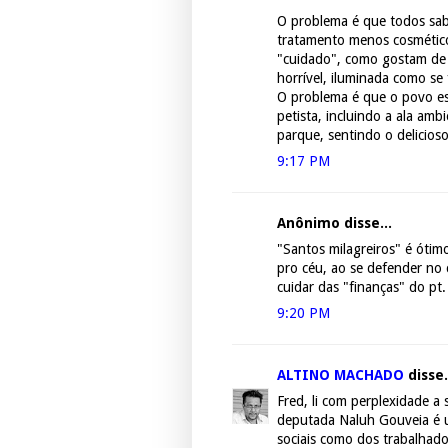
O problema é que todos sab
tratamento menos cosmético 
"cuidado", como gostam de d
horrível, iluminada como se
O problema é que o povo esc
petista, incluindo a ala amb
parque, sentindo o delicios
9:17 PM
Anônimo disse...
"Santos milagreiros" é ótimo
pro céu, ao se defender no 
cuidar das "finanças" do pt.
9:20 PM
ALTINO MACHADO
disse.
Fred, li com perplexidade a 
deputada Naluh Gouveia é u
sociais como dos trabalhad