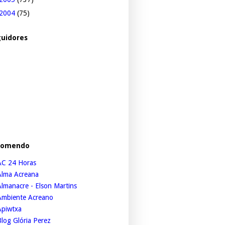
2004
(75)
uidores
comendo
AC 24 Horas
Alma Acreana
lmanacre - Elson Martins
Ambiente Acreano
Apiwtxa
log Glória Perez