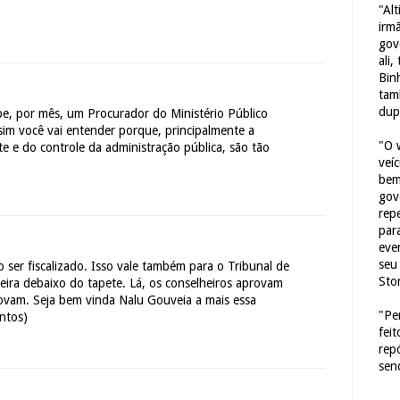
"Al
irm
gov
ali,
Bin
tam
dup
be, por mês, um Procurador do Ministério Público
sim você vai entender porque, principalmente a
"O 
 e do controle da administração pública, são tão
veí
bem
gov
repe
para
eve
seu 
o ser fiscalizado. Isso vale também para o Tribunal de
Sto
eira debaixo do tapete. Lá, os conselheiros aprovam
ovam. Seja bem vinda Nalu Gouveia a mais essa
"Pe
antos)
fei
rep
sen