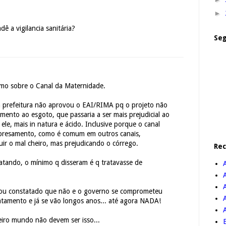
►
dê a vigilancia sanitária?
Seg
mo sobre o Canal da Maternidade.
a prefeitura não aprovou o EAI/RIMA pq o projeto não
mento ao esgoto, que passaria a ser mais prejudicial ao
 ele, mais in natura e ácido. Inclusive porque o canal
presamento, como é comum em outros canais,
ir o mal cheiro, mas prejudicando o córrego.
Re
atando, o mínimo q disseram é q tratavasse de
A
icou constatado que não e o governo se comprometeu
atamento e já se vão longos anos... até agora NADA!
eiro mundo não devem ser isso...
B