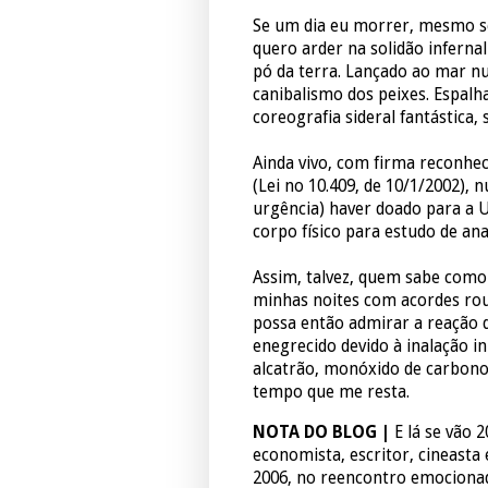
Se um dia eu morrer, mesmo sen
quero arder na solidão inferna
pó da terra. Lançado ao mar n
canibalismo dos peixes. Espal
coreografia sideral fantástica,
Ainda vivo, com firma reconhec
(Lei no 10.409, de 10/1/2002), 
urgência) haver doado para a 
corpo físico para estudo de ana
Assim, talvez, quem sabe como 
minhas noites com acordes rouf
possa então admirar a reação 
enegrecido devido à inalação i
alcatrão, monóxido de carbono 
tempo que me resta.
NOTA DO BLOG |
E lá se vão 
economista, escritor, cineasta 
2006, no reencontro emocionad