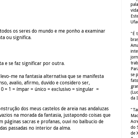
pal
vid
Est
Ufa
 todos os seres do mundo e me ponho a examinar
"É 
ta ou significa.
bras
Ama
int
jorn
tra
 e se faz significar por outra.
Par
se 
levo-me na fantasia alternativa que se manifesta
fat
nso, avalio, afirmo, duvido e considero ser,
gra
 0 = 1 = ímpar = único = exclusivo = singular =
(Lu
da 
onstrução dos meus castelos de areia nas andaluzas
"Ta
vazios na morada da fantasia, justapondo coisas que
Mac
Acr
m páginas sacras e profanas, ouvi no balbucio de
do 
idas passadas no interior da alma.
de 