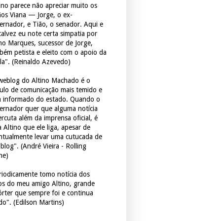
tino parece não apreciar muito os
ãos Viana — Jorge, o ex-
ernador, e Tião, o senador. Aqui e
 talvez eu note certa simpatia por
ho Marques, sucessor de Jorge,
bém petista e eleito com o apoio da
la". (Reinaldo Azevedo)
weblog do Altino Machado é o
culo de comunicação mais temido e
 informado do estado. Quando o
ernador quer que alguma notícia
rcuta além da imprensa oficial, é
 Altino que ele liga, apesar de
ntualmente levar uma cutucada de
blog". (André Vieira - Rolling
ne)
riodicamente tomo notícia dos
tos do meu amigo Altino, grande
órter que sempre foi e continua
do". (Edilson Martins)