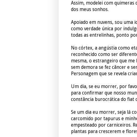
Assim, modelei com quimeras de
dos meus sonhos.
Apoiado em nuvens, sou uma idé
como verdade única por indulgê
todas as entrelinhas, ponto p
No córtex, a angústia como eta
reconhecido como ser diferente 
mesma, o estrangeiro que me h
sem demora se fez câncer e sem
Personagem que se revela cria
Um dia, se eu morrer, por favo
para confirmar que nosso mun
constância burocrática do fiat
Se um dia eu morrer, seja lá 
carcomido por tapurus e minho
empesteado por carniceiros. R
plantas para crescerem e flor