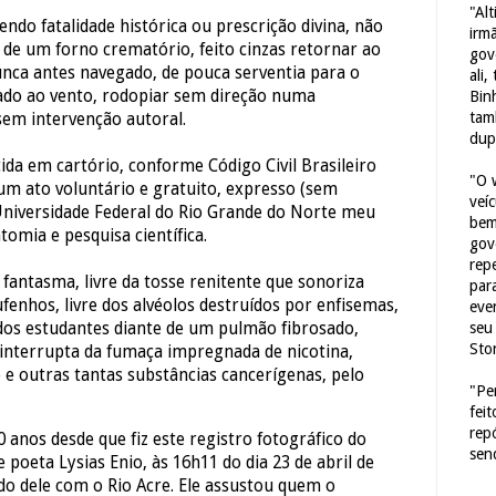
"Al
do fatalidade histórica ou prescrição divina, não
irm
l de um forno crematório, feito cinzas retornar ao
gov
unca antes navegado, de pouca serventia para o
ali,
hado ao vento, rodopiar sem direção numa
Bin
tam
 sem intervenção autoral.
dup
ida em cartório, conforme Código Civil Brasileiro
"O 
num ato voluntário e gratuito, expresso (sem
veí
Universidade Federal do Rio Grande do Norte meu
bem
tomia e pesquisa científica.
gov
repe
fantasma, livre da tosse renitente que sonoriza
para
enhos, livre dos alvéolos destruídos por enfisemas,
eve
seu 
dos estudantes diante de um pulmão fibrosado,
Sto
ninterrupta da fumaça impregnada de nicotina,
e outras tantas substâncias cancerígenas, pelo
"Pe
fei
rep
20 anos desde que fiz este registro fotográfico do
sen
e poeta Lysias Enio, às 16h11 do dia 23 de abril de
o dele com o Rio Acre. Ele assustou quem o