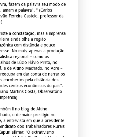
avra, fazem da palavra seu modo de
a, amam a palavra". " (Carlos
evão Ferreira Castelo, professor da
c)
triste a constatação, mas a imprensa
ileira ainda olha a região
zônica com distância e pouco
eresse. No mais, apenas a produção
alística regional – como os
balhos de Lúcio Flávio Pinto, no
á, e de Altino Machado, no Acre –
preocupa em dar conta de narrar os
os encobertos pela distância dos
ndes centros econômicos do país".
ciano Martins Costa, Observatório
Imprensa)
mbém li no blog de Altino
hado, o de maior prestígio no
e, a entrevista em que a presidente
Sindicato dos Trabalhadores Rurais
Xapuri afirma: “O extrativismo