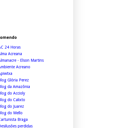
comendo
AC 24 Horas
Alma Acreana
lmanacre - Elson Martins
Ambiente Acreano
Apiwtxa
log Glória Perez
Blog da Amazônia
log do Accioly
log do Calixto
log do Juarez
Blog do Mello
artunista Braga
esilusões perdidas