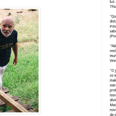
luz
Thi
"Qu
dis
ins
sab
(Poe
"Nã
res
mun
Vin
"O 
os 
mak
vie
pro
iss
dív
Mac
nov
de 