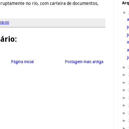
Arq
uptamente no rio, com carteira de documentos,
▼
08:00
j
rio:
a
j
Página inicial
Postagem mais antiga
►
►
►
►
►
►
►
►
►