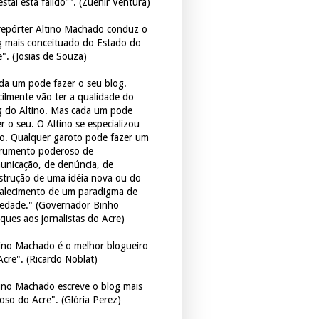
estal está falido”". (Zuenir Ventura)
repórter Altino Machado conduz o
g mais conceituado do Estado do
e". (Josias de Souza)
da um pode fazer o seu blog.
icilmente vão ter a qualidade do
g do Altino. Mas cada um pode
r o seu. O Altino se especializou
so. Qualquer garoto pode fazer um
trumento poderoso de
unicação, de denúncia, de
strução de uma idéia nova ou do
talecimento de um paradigma de
iedade." (Governador Binho
ques aos jornalistas do Acre)
tino Machado é o melhor blogueiro
Acre". (Ricardo Noblat)
tino Machado escreve o blog mais
oso do Acre". (Glória Perez)