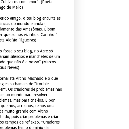
. Cultiva-os com amor". (Poeta
ago de Mello)
erido amigo, o teu blog encurta as
tâncias do mundo e anula o
ulamento das Amazônias. É bom
er que somos vizinhos. Carinho."
ta Aldísio Filgueiras)
o fosse o seu blog, no Acre só
tariam silêncios e manchetes de um
do que não é o nosso" (Marcos
icius Neves)
jornalista Altino Machado é o que
ingleses chamam de "trouble-
er". Os criadores de problemas não
ram ao mundo para resolver
blemas, mas para criá-los. É por
o que nos, acreanos, temos uma
ida muito grande com Altino
hado, pois criar problemas é criar
os campos de reflexão. "Criadores
problemas têm o domínio da