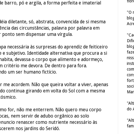
flor
 barro, pó e argila, a forma perfeita e imaterial
"O 
blo
ia diletante, só, abstrata, convencida de si mesma
Acr
ncia das circunstâncias, palavra por palavra em
or ponto sem dispensar uma vírgula.
"Ca
Dif
blo
pa necessária às surpresas do aprendiz de feiticeiro
faze
e subjetivo. Identidade alternativa que procura a si
nis
abita, devassa o corpo que alimento e adormeço,
ins
 critério me devora. De dentro para fora.
com
ndo um ser humano fictício.
con
for
r me acordem. Não que queira voltar a viver, apenas
soc
do continua girando em volta do Sol com a mesma
Mar
 cósmico.
"Al
do 
como for, não me enterrem. Não quero meu corpo
cas, nem servir de adubo orgânico ao solo
"Al
enuncio renascer como nutriente necessário às
fam
escerem nos jardins do Seridó.