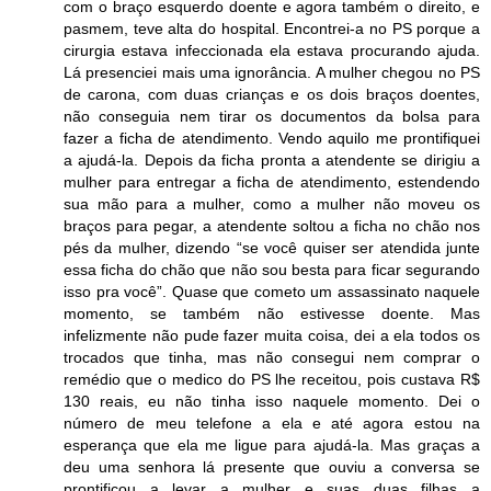
com o braço esquerdo doente e agora também o direito, e
pasmem, teve alta do hospital. Encontrei-a no PS porque a
cirurgia estava infeccionada ela estava procurando ajuda.
Lá presenciei mais uma ignorância. A mulher chegou no PS
de carona, com duas crianças e os dois braços doentes,
não conseguia nem tirar os documentos da bolsa para
fazer a ficha de atendimento. Vendo aquilo me prontifiquei
a ajudá-la. Depois da ficha pronta a atendente se dirigiu a
mulher para entregar a ficha de atendimento, estendendo
sua mão para a mulher, como a mulher não moveu os
braços para pegar, a atendente soltou a ficha no chão nos
pés da mulher, dizendo “se você quiser ser atendida junte
essa ficha do chão que não sou besta para ficar segurando
isso pra você”. Quase que cometo um assassinato naquele
momento, se também não estivesse doente. Mas
infelizmente não pude fazer muita coisa, dei a ela todos os
trocados que tinha, mas não consegui nem comprar o
remédio que o medico do PS lhe receitou, pois custava R$
130 reais, eu não tinha isso naquele momento. Dei o
número de meu telefone a ela e até agora estou na
esperança que ela me ligue para ajudá-la. Mas graças a
deu uma senhora lá presente que ouviu a conversa se
prontificou a levar a mulher e suas duas filhas a