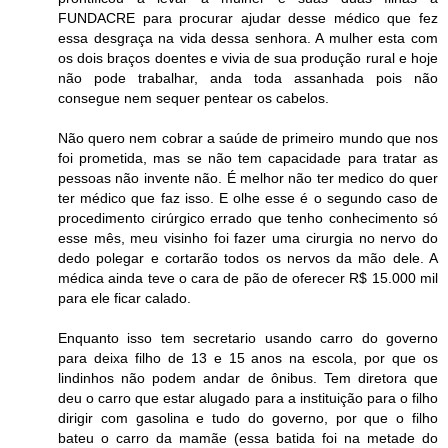
FUNDACRE para procurar ajudar desse médico que fez
essa desgraça na vida dessa senhora. A mulher esta com
os dois braços doentes e vivia de sua produção rural e hoje
não pode trabalhar, anda toda assanhada pois não
consegue nem sequer pentear os cabelos.
Não quero nem cobrar a saúde de primeiro mundo que nos
foi prometida, mas se não tem capacidade para tratar as
pessoas não invente não. É melhor não ter medico do quer
ter médico que faz isso. E olhe esse é o segundo caso de
procedimento cirúrgico errado que tenho conhecimento só
esse mês, meu visinho foi fazer uma cirurgia no nervo do
dedo polegar e cortarão todos os nervos da mão dele. A
médica ainda teve o cara de pão de oferecer R$ 15.000 mil
para ele ficar calado.
Enquanto isso tem secretario usando carro do governo
para deixa filho de 13 e 15 anos na escola, por que os
lindinhos não podem andar de ônibus. Tem diretora que
deu o carro que estar alugado para a instituição para o filho
dirigir com gasolina e tudo do governo, por que o filho
bateu o carro da mamãe (essa batida foi na metade do