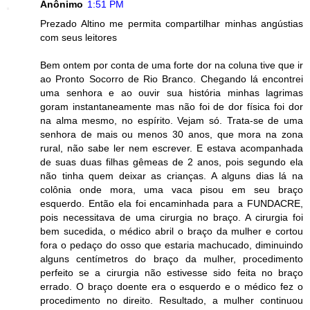
Anônimo
1:51 PM
Prezado Altino me permita compartilhar minhas angústias
com seus leitores
Bem ontem por conta de uma forte dor na coluna tive que ir
ao Pronto Socorro de Rio Branco. Chegando lá encontrei
uma senhora e ao ouvir sua história minhas lagrimas
goram instantaneamente mas não foi de dor física foi dor
na alma mesmo, no espírito. Vejam só. Trata-se de uma
senhora de mais ou menos 30 anos, que mora na zona
rural, não sabe ler nem escrever. E estava acompanhada
de suas duas filhas gêmeas de 2 anos, pois segundo ela
não tinha quem deixar as crianças. A alguns dias lá na
colônia onde mora, uma vaca pisou em seu braço
esquerdo. Então ela foi encaminhada para a FUNDACRE,
pois necessitava de uma cirurgia no braço. A cirurgia foi
bem sucedida, o médico abril o braço da mulher e cortou
fora o pedaço do osso que estaria machucado, diminuindo
alguns centímetros do braço da mulher, procedimento
perfeito se a cirurgia não estivesse sido feita no braço
errado. O braço doente era o esquerdo e o médico fez o
procedimento no direito. Resultado, a mulher continuou