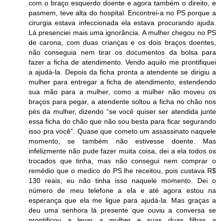
com o braço esquerdo doente e agora também o direito, e
pasmem, teve alta do hospital. Encontrei-a no PS porque a
cirurgia estava infeccionada ela estava procurando ajuda.
Lá presenciei mais uma ignorância. A mulher chegou no PS
de carona, com duas crianças e os dois braços doentes,
não conseguia nem tirar os documentos da bolsa para
fazer a ficha de atendimento. Vendo aquilo me prontifiquei
a ajudá-la. Depois da ficha pronta a atendente se dirigiu a
mulher para entregar a ficha de atendimento, estendendo
sua mão para a mulher, como a mulher não moveu os
braços para pegar, a atendente soltou a ficha no chão nos
pés da mulher, dizendo “se você quiser ser atendida junte
essa ficha do chão que não sou besta para ficar segurando
isso pra você”. Quase que cometo um assassinato naquele
momento, se também não estivesse doente. Mas
infelizmente não pude fazer muita coisa, dei a ela todos os
trocados que tinha, mas não consegui nem comprar o
remédio que o medico do PS lhe receitou, pois custava R$
130 reais, eu não tinha isso naquele momento. Dei o
número de meu telefone a ela e até agora estou na
esperança que ela me ligue para ajudá-la. Mas graças a
deu uma senhora lá presente que ouviu a conversa se
prontificou a levar a mulher e suas duas filhas a