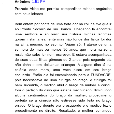
Anônimo
1:51 PM
Prezado Altino me permita compartilhar minhas angústias
com seus leitores
Bem ontem por conta de uma forte dor na coluna tive que ir
ao Pronto Socorro de Rio Branco. Chegando lá encontrei
uma senhora e ao ouvir sua história minhas lagrimas
goram instantaneamente mas não foi de dor física foi dor
na alma mesmo, no espírito. Vejam só. Trata-se de uma
senhora de mais ou menos 30 anos, que mora na zona
rural, não sabe ler nem escrever. E estava acompanhada
de suas duas filhas gêmeas de 2 anos, pois segundo ela
não tinha quem deixar as crianças. A alguns dias lá na
colônia onde mora, uma vaca pisou em seu braço
esquerdo. Então ela foi encaminhada para a FUNDACRE,
pois necessitava de uma cirurgia no braço. A cirurgia foi
bem sucedida, o médico abril o braço da mulher e cortou
fora o pedaço do osso que estaria machucado, diminuindo
alguns centímetros do braço da mulher, procedimento
perfeito se a cirurgia não estivesse sido feita no braço
errado. O braço doente era o esquerdo e o médico fez o
procedimento no direito. Resultado, a mulher continuou