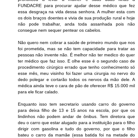
FUNDACRE para procurar ajudar desse médico que fez
essa desgraça na vida dessa senhora. A mulher esta com
os dois braços doentes e vivia de sua produção rural e hoje
não pode trabalhar, anda toda assanhada pois não
consegue nem sequer pentear os cabelos.
Não quero nem cobrar a saúde de primeiro mundo que nos
foi prometida, mas se não tem capacidade para tratar as
pessoas não invente não. É melhor não ter medico do quer
ter médico que faz isso. E olhe esse é o segundo caso de
procedimento cirúrgico errado que tenho conhecimento só
esse mês, meu visinho foi fazer uma cirurgia no nervo do
dedo polegar e cortarão todos os nervos da mão dele. A
médica ainda teve o cara de pão de oferecer R$ 15.000 mil
para ele ficar calado.
Enquanto isso tem secretario usando carro do governo
para deixa filho de 13 e 15 anos na escola, por que os
lindinhos não podem andar de ônibus. Tem diretora que
deu o carro que estar alugado para a instituição para o filho
dirigir com gasolina e tudo do governo, por que o filho
bateu o carro da mamãe (essa batida foi na metade do