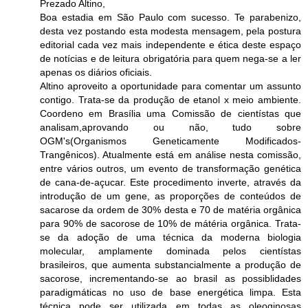
Prezado Altino,
Boa estadia em São Paulo com sucesso. Te parabenizo,
desta vez postando esta modesta mensagem, pela postura
editorial cada vez mais independente e ética deste espaço
de notícias e de leitura obrigatória para quem nega-se a ler
apenas os diários oficiais.
Altino aproveito a oportunidade para comentar um assunto
contigo. Trata-se da produção de etanol x meio ambiente.
Coordeno em Brasília uma Comissão de cientístas que
analisam,aprovando ou não, tudo sobre
OGM's(Organismos Geneticamente Modificados-
Trangênicos). Atualmente está em análise nesta comissão,
entre vários outros, um evento de transformação genética
de cana-de-açucar. Este procedimento inverte, através da
introdução de um gene, as proporções de conteúdos de
sacarose da ordem de 30% desta e 70 de matéria orgânica
para 90% de sacorose de 10% de mátéria orgânica. Trata-
se da adoção de uma técnica da moderna biologia
molecular, amplamente dominada pelos cientístas
brasileiros, que aumenta substancialmente a produção de
sacorose, incrementando-se ao brasil as possiblidades
paradigmáticas no uso de base energética limpa. Esta
técnica pode ser utilizada em todas as oleoginosas