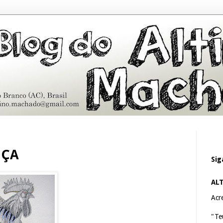
NÇA
Sig
AL
Acre
"Te