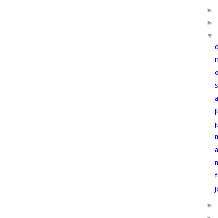
►
►
▼
j
a
f
j
►
►