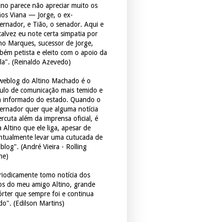
tino parece não apreciar muito os
ãos Viana — Jorge, o ex-
ernador, e Tião, o senador. Aqui e
 talvez eu note certa simpatia por
ho Marques, sucessor de Jorge,
bém petista e eleito com o apoio da
la". (Reinaldo Azevedo)
weblog do Altino Machado é o
culo de comunicação mais temido e
 informado do estado. Quando o
ernador quer que alguma notícia
rcuta além da imprensa oficial, é
 Altino que ele liga, apesar de
ntualmente levar uma cutucada de
blog". (André Vieira - Rolling
ne)
riodicamente tomo notícia dos
tos do meu amigo Altino, grande
órter que sempre foi e continua
do". (Edilson Martins)