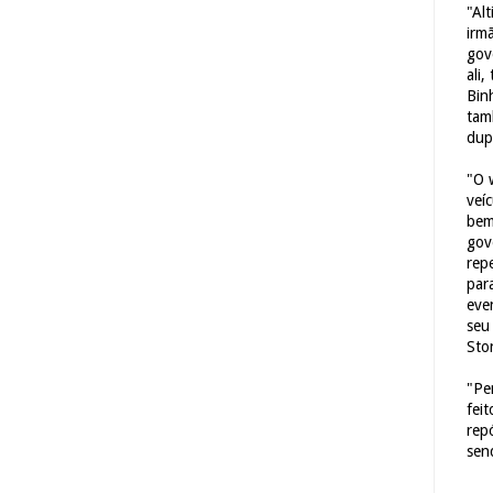
"Al
irm
gov
ali,
Bin
tam
dup
"O 
veí
bem
gov
repe
para
eve
seu 
Sto
"Pe
fei
rep
sen