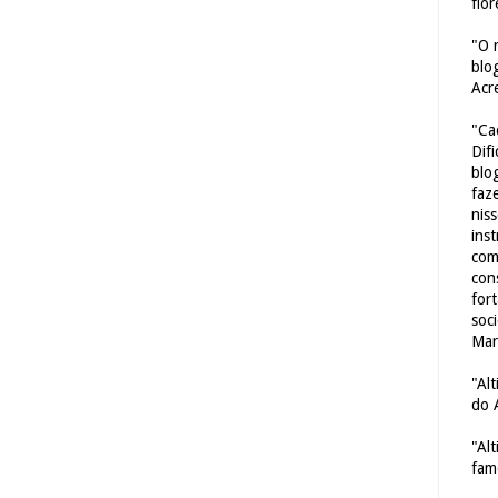
flor
"O 
blo
Acr
"Ca
Dif
blo
faze
nis
ins
com
con
for
soc
Mar
"Al
do 
"Al
fam