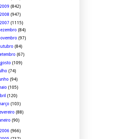
2009
(842)
2008
(947)
2007
(1115)
dezembro
(84)
novembro
(97)
outubro
(84)
setembro
(67)
agosto
(109)
ulho
(74)
junho
(94)
maio
(105)
bril
(120)
março
(103)
evereiro
(88)
aneiro
(90)
2006
(966)
2005
(737)