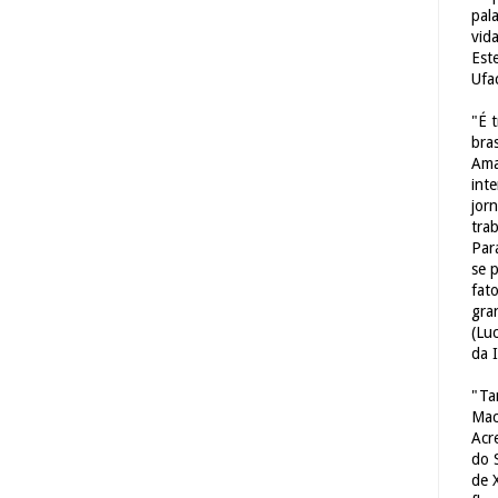
pal
vid
Est
Ufa
"É 
bras
Ama
int
jorn
tra
Par
se 
fat
gra
(Lu
da 
"Ta
Mac
Acr
do 
de 