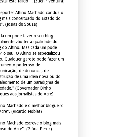
estal está falido”". (Zuenir Ventura)
repórter Altino Machado conduz o
g mais conceituado do Estado do
e". (Josias de Souza)
da um pode fazer o seu blog.
icilmente vão ter a qualidade do
g do Altino. Mas cada um pode
r o seu. O Altino se especializou
so. Qualquer garoto pode fazer um
trumento poderoso de
unicação, de denúncia, de
strução de uma idéia nova ou do
talecimento de um paradigma de
iedade." (Governador Binho
ques aos jornalistas do Acre)
tino Machado é o melhor blogueiro
Acre". (Ricardo Noblat)
tino Machado escreve o blog mais
oso do Acre". (Glória Perez)