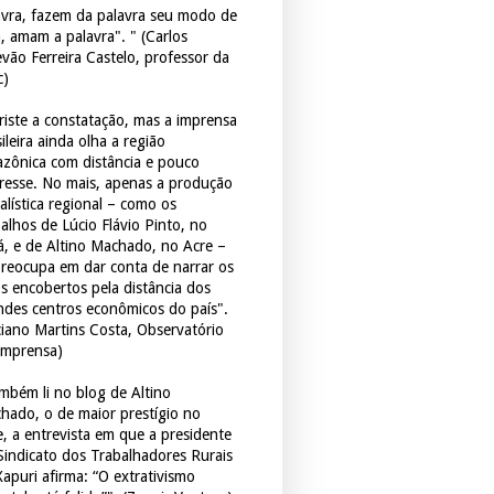
avra, fazem da palavra seu modo de
a, amam a palavra". " (Carlos
evão Ferreira Castelo, professor da
c)
triste a constatação, mas a imprensa
ileira ainda olha a região
zônica com distância e pouco
eresse. No mais, apenas a produção
alística regional – como os
balhos de Lúcio Flávio Pinto, no
á, e de Altino Machado, no Acre –
preocupa em dar conta de narrar os
os encobertos pela distância dos
ndes centros econômicos do país".
ciano Martins Costa, Observatório
Imprensa)
mbém li no blog de Altino
hado, o de maior prestígio no
e, a entrevista em que a presidente
Sindicato dos Trabalhadores Rurais
Xapuri afirma: “O extrativismo