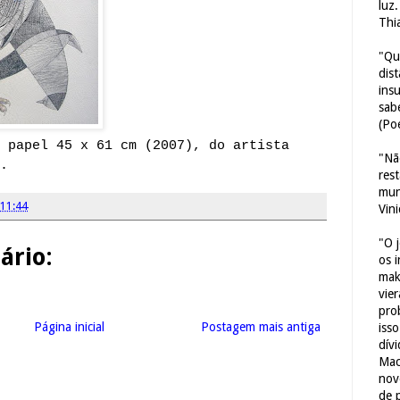
luz
Thi
"Qu
dis
ins
sab
(Poe
 papel 45 x 61 cm (2007), do artista
"Nã
.
res
mun
11:44
Vin
"O 
rio:
os 
mak
vie
pro
Página inicial
Postagem mais antiga
iss
dív
Mac
nov
de 