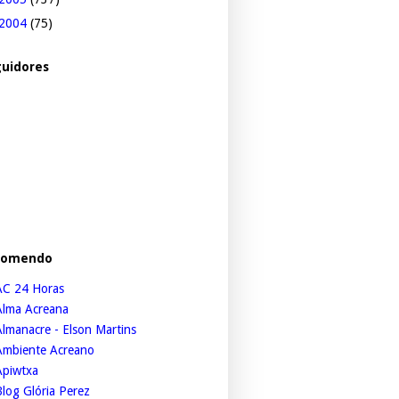
2004
(75)
uidores
comendo
AC 24 Horas
Alma Acreana
lmanacre - Elson Martins
Ambiente Acreano
Apiwtxa
log Glória Perez