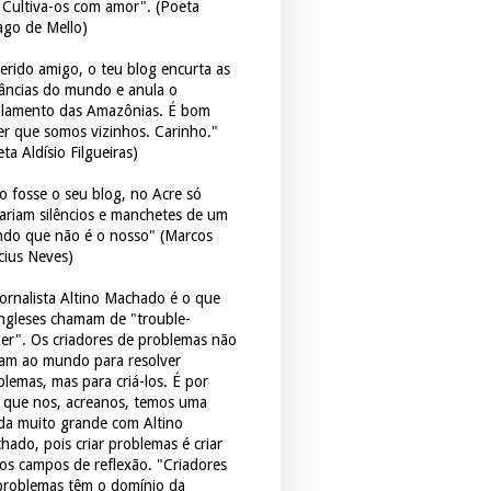
. Cultiva-os com amor". (Poeta
ago de Mello)
erido amigo, o teu blog encurta as
tâncias do mundo e anula o
ulamento das Amazônias. É bom
er que somos vizinhos. Carinho."
ta Aldísio Filgueiras)
o fosse o seu blog, no Acre só
tariam silêncios e manchetes de um
do que não é o nosso" (Marcos
icius Neves)
jornalista Altino Machado é o que
ingleses chamam de "trouble-
er". Os criadores de problemas não
ram ao mundo para resolver
blemas, mas para criá-los. É por
o que nos, acreanos, temos uma
ida muito grande com Altino
hado, pois criar problemas é criar
os campos de reflexão. "Criadores
problemas têm o domínio da