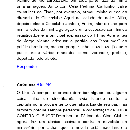
vizinho do Monteiro.Estava em toda parte fazendo mil e
uma armações. Junto com Célia Pedrina, Carlitinho, Jalva
ex-mulher do Elson, por exemplo, armou minha queda da
diretoria do Cinceclube Aquri na calada da noite. Aliás,
depois deles o Cineclube acabou, Enfim, falar do Lhé para
mim e todos da minha geração é uma sucessão sem fim de
registros.Ele é a principal expressão do PT no Acre antes
do Jorge Vianna adequar o partido aos "costumes" da
política brasileira, mesmo porque tinha "now how" já que o
pai exerceu vários mandatos como vereador, prefeito,
deputado federal, etc.
Responder
Anônimo
9:58 AM
O Lhé tá sempre querendo derrubar alguém ou alguma
coisa, filho de sìrio-libanês, vivia lutando contra o
capitalismo, a prova é tanto que faliu a loja de seu pai, mas
também porque sempre pertenceu a organização da "LIGA
CONTRA O SUOR".Derrubou a Fátima do Cine Club e
agora faz um abaixo assinado contra a novelista da
minissérie por achar que a novela está maculando a