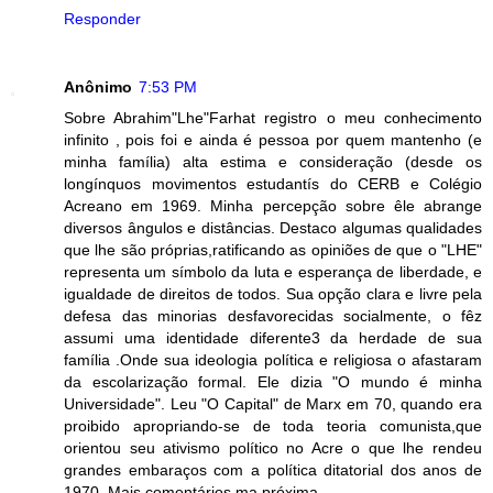
Responder
Anônimo
7:53 PM
Sobre Abrahim"Lhe"Farhat registro o meu conhecimento
infinito , pois foi e ainda é pessoa por quem mantenho (e
minha família) alta estima e consideração (desde os
longínquos movimentos estudantís do CERB e Colégio
Acreano em 1969. Minha percepção sobre êle abrange
diversos ângulos e distâncias. Destaco algumas qualidades
que lhe são próprias,ratificando as opiniões de que o "LHE"
representa um símbolo da luta e esperança de liberdade, e
igualdade de direitos de todos. Sua opção clara e livre pela
defesa das minorias desfavorecidas socialmente, o fêz
assumi uma identidade diferente3 da herdade de sua
família .Onde sua ideologia política e religiosa o afastaram
da escolarização formal. Ele dizia "O mundo é minha
Universidade". Leu "O Capital" de Marx em 70, quando era
proibido apropriando-se de toda teoria comunista,que
orientou seu ativismo político no Acre o que lhe rendeu
grandes embaraços com a política ditatorial dos anos de
1970. Mais comentários ma próxima