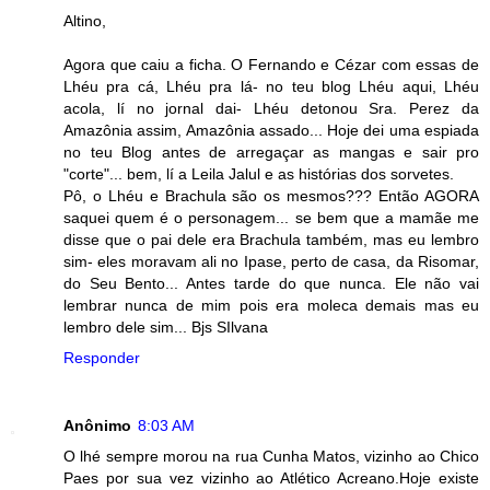
Altino,
Agora que caiu a ficha. O Fernando e Cézar com essas de
Lhéu pra cá, Lhéu pra lá- no teu blog Lhéu aqui, Lhéu
acola, lí no jornal dai- Lhéu detonou Sra. Perez da
Amazônia assim, Amazônia assado... Hoje dei uma espiada
no teu Blog antes de arregaçar as mangas e sair pro
"corte"... bem, lí a Leila Jalul e as histórias dos sorvetes.
Pô, o Lhéu e Brachula são os mesmos??? Então AGORA
saquei quem é o personagem... se bem que a mamãe me
disse que o pai dele era Brachula também, mas eu lembro
sim- eles moravam ali no Ipase, perto de casa, da Risomar,
do Seu Bento... Antes tarde do que nunca. Ele não vai
lembrar nunca de mim pois era moleca demais mas eu
lembro dele sim... Bjs SIlvana
Responder
Anônimo
8:03 AM
O lhé sempre morou na rua Cunha Matos, vizinho ao Chico
Paes por sua vez vizinho ao Atlético Acreano.Hoje existe