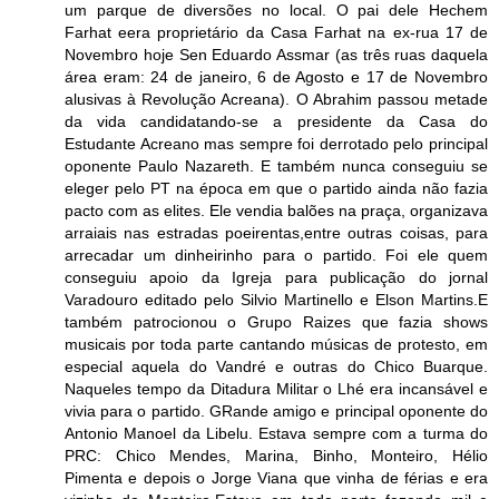
um parque de diversões no local. O pai dele Hechem
Farhat eera proprietário da Casa Farhat na ex-rua 17 de
Novembro hoje Sen Eduardo Assmar (as três ruas daquela
área eram: 24 de janeiro, 6 de Agosto e 17 de Novembro
alusivas à Revolução Acreana). O Abrahim passou metade
da vida candidatando-se a presidente da Casa do
Estudante Acreano mas sempre foi derrotado pelo principal
oponente Paulo Nazareth. E também nunca conseguiu se
eleger pelo PT na época em que o partido ainda não fazia
pacto com as elites. Ele vendia balões na praça, organizava
arraiais nas estradas poeirentas,entre outras coisas, para
arrecadar um dinheirinho para o partido. Foi ele quem
conseguiu apoio da Igreja para publicação do jornal
Varadouro editado pelo Silvio Martinello e Elson Martins.E
também patrocionou o Grupo Raizes que fazia shows
musicais por toda parte cantando músicas de protesto, em
especial aquela do Vandré e outras do Chico Buarque.
Naqueles tempo da Ditadura Militar o Lhé era incansável e
vivia para o partido. GRande amigo e principal oponente do
Antonio Manoel da Libelu. Estava sempre com a turma do
PRC: Chico Mendes, Marina, Binho, Monteiro, Hélio
Pimenta e depois o Jorge Viana que vinha de férias e era