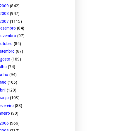
2009
(842)
2008
(947)
2007
(1115)
dezembro
(84)
novembro
(97)
outubro
(84)
setembro
(67)
agosto
(109)
ulho
(74)
junho
(94)
maio
(105)
bril
(120)
março
(103)
evereiro
(88)
aneiro
(90)
2006
(966)
2005
(737)