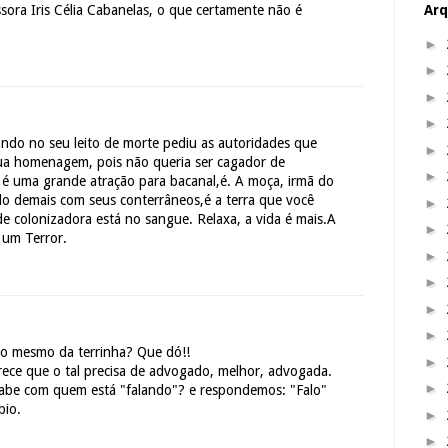
Arq
sora Iris Célia Cabanelas, o que certamente não é
►
►
►
►
ando no seu leito de morte pediu as autoridades que
►
ua homenagem, pois não queria ser cagador de
►
é uma grande atração para bacanal,é. A moça, irmã do
o demais com seus conterrâneos,é a terra que você
►
e colonizadora está no sangue. Relaxa, a vida é mais.A
►
 um Terror.
►
►
►
►
ão mesmo da terrinha? Que dó!!
►
ece que o tal precisa de advogado, melhor, advogada.
►
 sabe com quem está "falando"? e respondemos: "Falo"
bio.
►
►