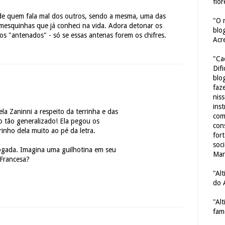
flor
de quem fala mal dos outros, sendo a mesma, uma das
"O 
mesquinhas que já conheci na vida. Adora detonar os
blo
os "antenados" - só se essas antenas forem os chifres.
Acr
"Ca
Dif
blo
faze
nis
ins
la Zaninni a respeito da terrinha e das
com
o tão generalizado! Ela pegou os
con
inho dela muito ao pé da letra.
for
soc
vogada. Imagina uma guilhotina em seu
Mar
Francesa?
"Al
do 
"Al
fam