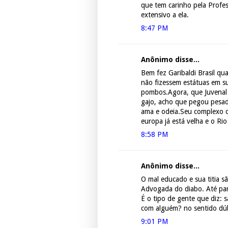
que tem carinho pela Profes
extensivo a ela.
8:47 PM
Anônimo disse...
Bem fez Garibaldi Brasil qu
não fizessem estátuas em s
pombos.Agora, que Juvenal 
gajo, acho que pegou pesad
ama e odeia.Seu complexo d
europa já está velha e o Rio
8:58 PM
Anônimo disse...
O mal educado e sua titia s
Advogada do diabo. Até par
É o tipo de gente que diz:
com alguém? no sentido dú
9:01 PM