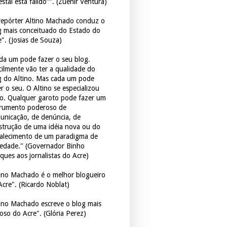
estal está falido”". (Zuenir Ventura)
repórter Altino Machado conduz o
g mais conceituado do Estado do
e". (Josias de Souza)
da um pode fazer o seu blog.
icilmente vão ter a qualidade do
g do Altino. Mas cada um pode
r o seu. O Altino se especializou
so. Qualquer garoto pode fazer um
trumento poderoso de
unicação, de denúncia, de
strução de uma idéia nova ou do
talecimento de um paradigma de
iedade." (Governador Binho
ques aos jornalistas do Acre)
tino Machado é o melhor blogueiro
Acre". (Ricardo Noblat)
tino Machado escreve o blog mais
oso do Acre". (Glória Perez)