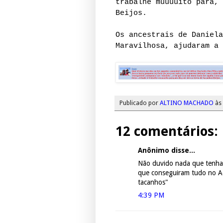
trabalhe muuuuito para, 
Beijos.
Os ancestrais de Daniela
Maravilhosa, ajudaram a 
Publicado por
ALTINO MACHADO
às
12 comentários:
Anônimo disse...
Não duvido nada que tenha
que conseguiram tudo no Acr
tacanhos"
4:39 PM