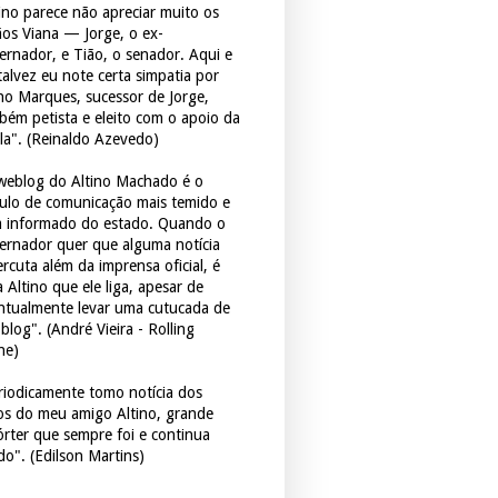
tino parece não apreciar muito os
ãos Viana — Jorge, o ex-
ernador, e Tião, o senador. Aqui e
 talvez eu note certa simpatia por
ho Marques, sucessor de Jorge,
bém petista e eleito com o apoio da
la". (Reinaldo Azevedo)
weblog do Altino Machado é o
culo de comunicação mais temido e
 informado do estado. Quando o
ernador quer que alguma notícia
rcuta além da imprensa oficial, é
 Altino que ele liga, apesar de
ntualmente levar uma cutucada de
blog". (André Vieira - Rolling
ne)
riodicamente tomo notícia dos
tos do meu amigo Altino, grande
órter que sempre foi e continua
do". (Edilson Martins)