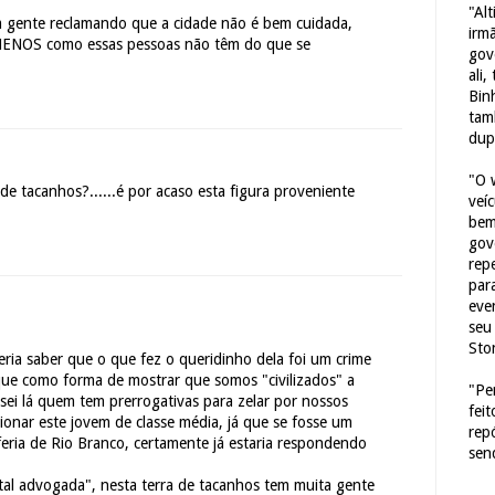
"Al
 gente reclamando que a cidade não é bem cuidada,
irm
NOS como essas pessoas não têm do que se
gov
ali,
Bin
tam
dup
"O 
a de tacanhos?......é por acaso esta figura proveniente
veí
bem
gov
repe
para
eve
seu 
Sto
ria saber que o que fez o queridinho dela foi um crime
que como forma de mostrar que somos "civilizados" a
"Pe
 sei lá quem tem prerrogativas para zelar por nossos
fei
cionar este jovem de classe média, já que se fosse um
rep
iferia de Rio Branco, certamente já estaria respondendo
sen
tal advogada", nesta terra de tacanhos tem muita gente