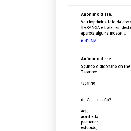
Anônimo disse...
Vou imprimir a foto da don
BARANGA e botar em desta
apareça alguma mosca!!!!
6:41 AM
Anônimo disse...
Sgundo o dicionário on line
Tacanho:
tacanho
do Cast. tacaño?
adj.,
acanhado;
pequeno;
estúpido;