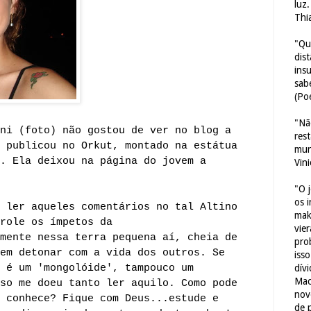
luz
Thi
"Qu
dis
ins
sab
(Poe
"Nã
ni (foto) não gostou de ver no blog a
res
 publicou no Orkut, montado na estátua
mun
. Ela deixou na página do jovem a
Vin
"O 
os 
 ler aqueles comentários no tal Altino
mak
role os ímpetos da
vie
mente nessa terra pequena aí, cheia de
pro
em detonar com a vida dos outros. Se
iss
 é um 'mongolóide', tampouco um
dív
Mac
so me doeu tanto ler aquilo. Como pode
nov
 conhece? Fique com Deus...estude e
de 