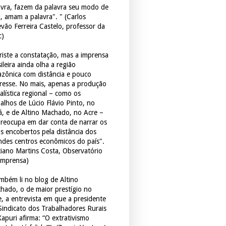
avra, fazem da palavra seu modo de
a, amam a palavra". " (Carlos
evão Ferreira Castelo, professor da
c)
triste a constatação, mas a imprensa
ileira ainda olha a região
zônica com distância e pouco
eresse. No mais, apenas a produção
alística regional – como os
balhos de Lúcio Flávio Pinto, no
á, e de Altino Machado, no Acre –
preocupa em dar conta de narrar os
os encobertos pela distância dos
ndes centros econômicos do país".
ciano Martins Costa, Observatório
Imprensa)
mbém li no blog de Altino
hado, o de maior prestígio no
e, a entrevista em que a presidente
Sindicato dos Trabalhadores Rurais
Xapuri afirma: “O extrativismo