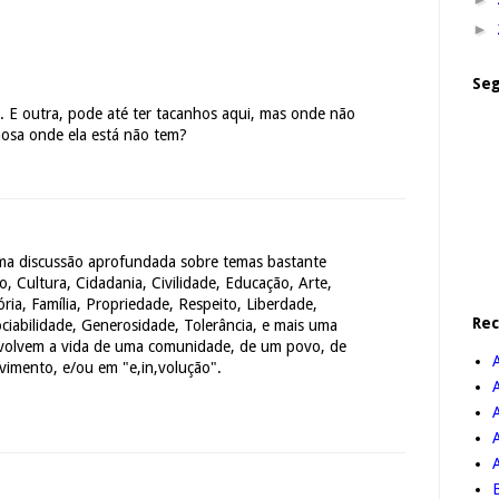
►
Seg
ar. E outra, pode até ter tacanhos aqui, mas onde não
hosa onde ela está não tem?
ma discussão aprofundada sobre temas bastante
, Cultura, Cidadania, Civilidade, Educação, Arte,
ria, Família, Propriedade, Respeito, Liberdade,
Re
ciabilidade, Generosidade, Tolerância, e mais uma
nvolvem a vida de uma comunidade, de um povo, de
imento, e/ou em "e,in,volução".
A
B