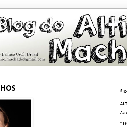
NHOS
Sig
AL
Acre
"Te