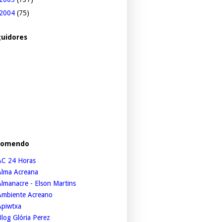
2004
(75)
uidores
comendo
AC 24 Horas
Alma Acreana
lmanacre - Elson Martins
Ambiente Acreano
Apiwtxa
log Glória Perez