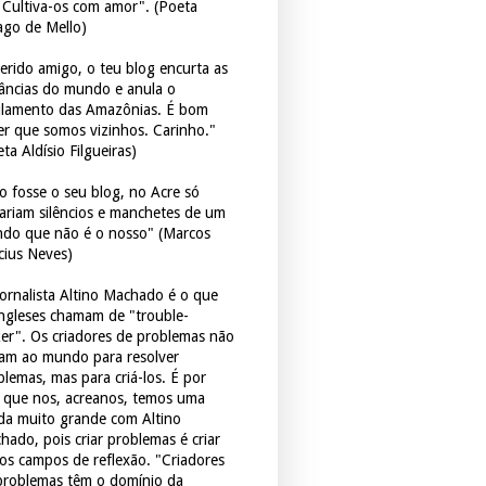
. Cultiva-os com amor". (Poeta
ago de Mello)
erido amigo, o teu blog encurta as
tâncias do mundo e anula o
ulamento das Amazônias. É bom
er que somos vizinhos. Carinho."
ta Aldísio Filgueiras)
o fosse o seu blog, no Acre só
tariam silêncios e manchetes de um
do que não é o nosso" (Marcos
icius Neves)
jornalista Altino Machado é o que
ingleses chamam de "trouble-
er". Os criadores de problemas não
ram ao mundo para resolver
blemas, mas para criá-los. É por
o que nos, acreanos, temos uma
ida muito grande com Altino
hado, pois criar problemas é criar
os campos de reflexão. "Criadores
problemas têm o domínio da