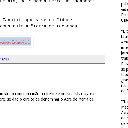
um dia, sair dessa terra de tacanhos!
pal
vid
Est
 Zannini, que vive na Cidade
Ufa
construir a "terra de tacanhos".
"É 
bras
Ama
int
jorn
tra
16:09
Par
se 
fat
gra
(Lu
da 
m vindo com uma mão na frente e outra atrás e agora
e, se dão o direito de denominar o Acre de "terra de
"Ta
Mac
Acr
do 
de 