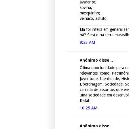
avarento;
sovina;
mesquinho;
velhaco, astuto.
___________________________
Ela foi infeliz em generaliz
há? Será q na terra maravil
9:23 AM
Anônimo disse...
Ótima oportunidade para u
relevantes, como: Patrimônio
Juventude, Identidade, Histó
Libertinagem, Sociedade, So
carrada de assuntos que e
uma sociedade em desenvolv
Keilah
10:25 AM
Anônimo disse...