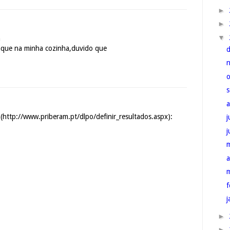
►
►
▼
a
que na minha cozinha,duvido que
 (http://www.priberam.pt/dlpo/definir_resultados.aspx):
j
a
f
j
►
►