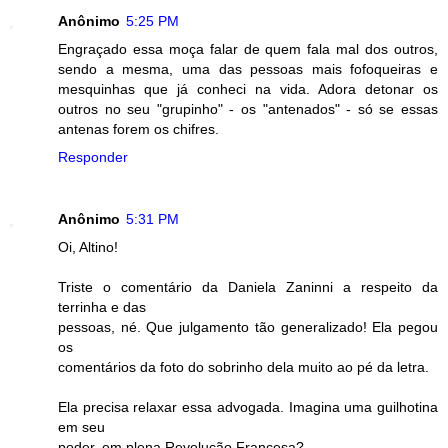
Anônimo
5:25 PM
Engraçado essa moça falar de quem fala mal dos outros,
sendo a mesma, uma das pessoas mais fofoqueiras e
mesquinhas que já conheci na vida. Adora detonar os
outros no seu "grupinho" - os "antenados" - só se essas
antenas forem os chifres.
Responder
Anônimo
5:31 PM
Oi, Altino!
Triste o comentário da Daniela Zaninni a respeito da
terrinha e das
pessoas, né. Que julgamento tão generalizado! Ela pegou
os
comentários da foto do sobrinho dela muito ao pé da letra.
Ela precisa relaxar essa advogada. Imagina uma guilhotina
em seu
poder, em plena Revolução Francesa?