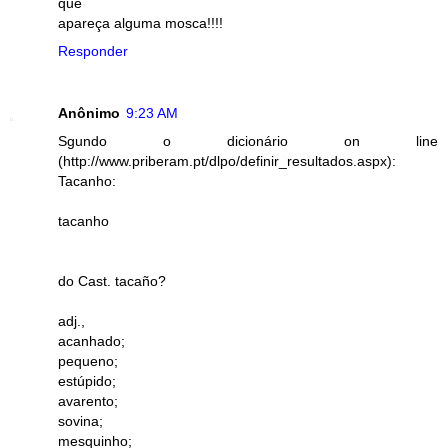
que
apareça alguma mosca!!!!
Responder
Anônimo
9:23 AM
Sgundo o dicionário on line
(http://www.priberam.pt/dlpo/definir_resultados.aspx):
Tacanho:
tacanho
do Cast. tacaño?
adj.,
acanhado;
pequeno;
estúpido;
avarento;
sovina;
mesquinho;