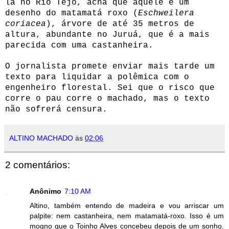
lá no Rio Tejo, acha que aquele é um
desenho do matamatá roxo (
Eschweilera
coriacea
), árvore de até 35 metros de
altura, abundante no Juruá, que é a mais
parecida com uma castanheira.
O jornalista promete enviar mais tarde um
texto para liquidar a polêmica com o
engenheiro florestal. Sei que o risco que
corre o pau corre o machado, mas o texto
não sofrerá censura.
ALTINO MACHADO
às
02:06
2 comentários:
Anônimo
7:10 AM
Altino, também entendo de madeira e vou arriscar um
palpite: nem castanheira, nem matamatá-roxo. Isso é um
mogno que o Toinho Alves concebeu depois de um sonho.