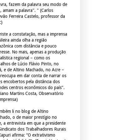
avra, fazem da palavra seu modo de
a, amam a palavra". " (Carlos
evão Ferreira Castelo, professor da
c)
triste a constatação, mas a imprensa
ileira ainda olha a região
zônica com distância e pouco
eresse. No mais, apenas a produção
alística regional – como os
balhos de Lúcio Flávio Pinto, no
á, e de Altino Machado, no Acre –
preocupa em dar conta de narrar os
os encobertos pela distância dos
ndes centros econômicos do país".
ciano Martins Costa, Observatório
Imprensa)
mbém li no blog de Altino
hado, o de maior prestígio no
e, a entrevista em que a presidente
Sindicato dos Trabalhadores Rurais
Xapuri afirma: “O extrativismo