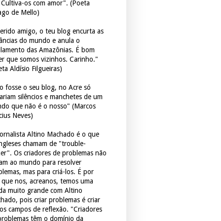
. Cultiva-os com amor". (Poeta
ago de Mello)
erido amigo, o teu blog encurta as
tâncias do mundo e anula o
ulamento das Amazônias. É bom
er que somos vizinhos. Carinho."
ta Aldísio Filgueiras)
o fosse o seu blog, no Acre só
tariam silêncios e manchetes de um
do que não é o nosso" (Marcos
icius Neves)
jornalista Altino Machado é o que
ingleses chamam de "trouble-
er". Os criadores de problemas não
ram ao mundo para resolver
blemas, mas para criá-los. É por
o que nos, acreanos, temos uma
ida muito grande com Altino
hado, pois criar problemas é criar
os campos de reflexão. "Criadores
problemas têm o domínio da