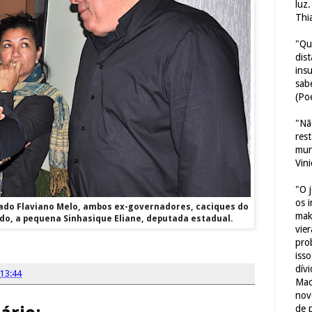
luz
Thi
"Qu
dis
ins
sab
(Poe
"Nã
res
mun
Vin
"O 
os 
tado Flaviano Melo, ambos ex-governadores, caciques do
mak
do, a pequena Sinhasique Eliane, deputada estadual.
vie
pro
iss
dív
13:44
Mac
nov
de 