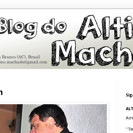
m
Sig
AL
Acre
"Te