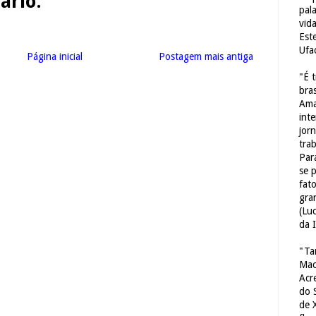
rio:
pal
vid
Est
Ufa
Página inicial
Postagem mais antiga
"É 
bras
Ama
int
jorn
tra
Par
se 
fat
gra
(Lu
da 
"Ta
Mac
Acr
do 
de 