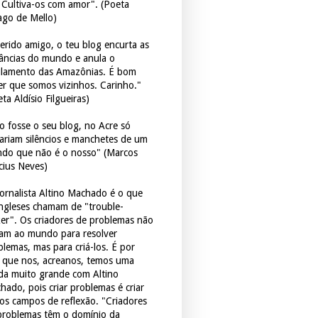
. Cultiva-os com amor". (Poeta
ago de Mello)
erido amigo, o teu blog encurta as
tâncias do mundo e anula o
ulamento das Amazônias. É bom
er que somos vizinhos. Carinho."
ta Aldísio Filgueiras)
o fosse o seu blog, no Acre só
tariam silêncios e manchetes de um
do que não é o nosso" (Marcos
icius Neves)
jornalista Altino Machado é o que
ingleses chamam de "trouble-
er". Os criadores de problemas não
ram ao mundo para resolver
blemas, mas para criá-los. É por
o que nos, acreanos, temos uma
ida muito grande com Altino
hado, pois criar problemas é criar
os campos de reflexão. "Criadores
problemas têm o domínio da