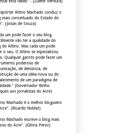
estal está falido”". (Zuenir Ventura)
repórter Altino Machado conduz o
g mais conceituado do Estado do
e". (Josias de Souza)
da um pode fazer o seu blog.
icilmente vão ter a qualidade do
g do Altino. Mas cada um pode
r o seu. O Altino se especializou
so. Qualquer garoto pode fazer um
trumento poderoso de
unicação, de denúncia, de
strução de uma idéia nova ou do
talecimento de um paradigma de
iedade." (Governador Binho
ques aos jornalistas do Acre)
tino Machado é o melhor blogueiro
Acre". (Ricardo Noblat)
tino Machado escreve o blog mais
oso do Acre". (Glória Perez)