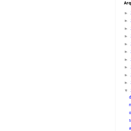
Arq
►
►
►
►
►
►
►
►
►
►
▼