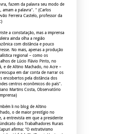
avra, fazem da palavra seu modo de
a, amam a palavra". " (Carlos
evão Ferreira Castelo, professor da
c)
triste a constatação, mas a imprensa
ileira ainda olha a região
zônica com distância e pouco
eresse. No mais, apenas a produção
alística regional – como os
balhos de Lúcio Flávio Pinto, no
á, e de Altino Machado, no Acre –
preocupa em dar conta de narrar os
os encobertos pela distância dos
ndes centros econômicos do país".
ciano Martins Costa, Observatório
Imprensa)
mbém li no blog de Altino
hado, o de maior prestígio no
e, a entrevista em que a presidente
Sindicato dos Trabalhadores Rurais
Xapuri afirma: “O extrativismo