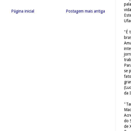
pal
vid
Página inicial
Postagem mais antiga
Est
Ufa
"É 
bras
Ama
int
jorn
tra
Par
se 
fat
gra
(Lu
da 
"Ta
Mac
Acr
do 
de 