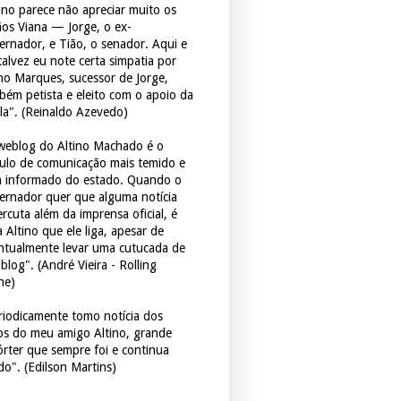
tino parece não apreciar muito os
ãos Viana — Jorge, o ex-
ernador, e Tião, o senador. Aqui e
 talvez eu note certa simpatia por
ho Marques, sucessor de Jorge,
bém petista e eleito com o apoio da
la". (Reinaldo Azevedo)
weblog do Altino Machado é o
culo de comunicação mais temido e
 informado do estado. Quando o
ernador quer que alguma notícia
rcuta além da imprensa oficial, é
 Altino que ele liga, apesar de
ntualmente levar uma cutucada de
blog". (André Vieira - Rolling
ne)
riodicamente tomo notícia dos
tos do meu amigo Altino, grande
órter que sempre foi e continua
do". (Edilson Martins)