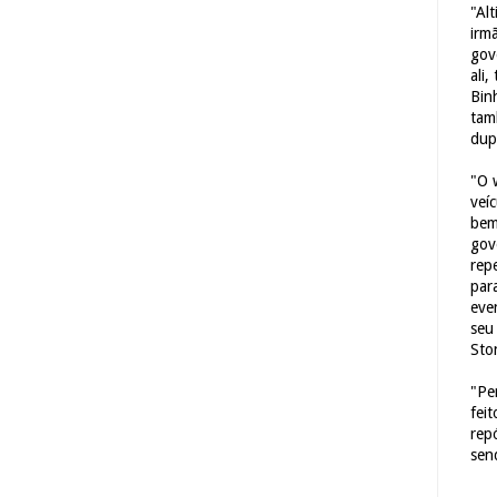
"Al
irm
gov
ali,
Bin
tam
dup
"O 
veí
bem
gov
repe
para
eve
seu 
Sto
"Pe
fei
rep
sen