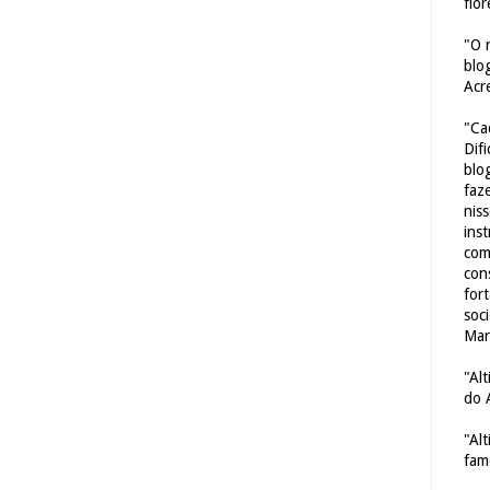
flor
"O 
blo
Acr
"Ca
Dif
blo
faze
nis
ins
com
con
for
soc
Mar
"Al
do 
"Al
fam