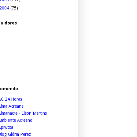
2004
(75)
uidores
comendo
AC 24 Horas
Alma Acreana
lmanacre - Elson Martins
Ambiente Acreano
Apiwtxa
log Glória Perez