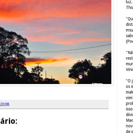
luz
Thi
"Qu
dis
ins
sab
(Poe
"Nã
res
mun
Vin
"O 
os 
mak
vie
pro
20:08
iss
dív
rio:
Mac
nov
de 