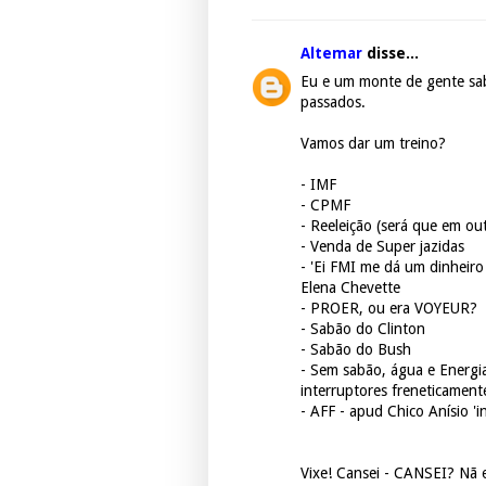
Altemar
disse...
Eu e um monte de gente sa
passados.
Vamos dar um treino?
- IMF
- CPMF
- Reeleição (será que em out
- Venda de Super jazidas
- 'Ei FMI me dá um dinheir
Elena Chevette
- PROER, ou era VOYEUR?
- Sabão do Clinton
- Sabão do Bush
- Sem sabão, água e Energi
interruptores freneticament
- AFF - apud Chico Anísio '
Vixe! Cansei - CANSEI? Nã e