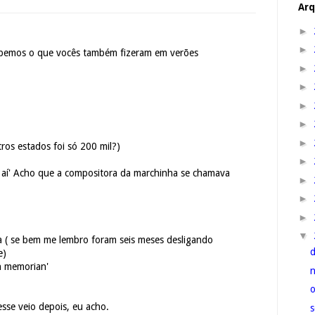
Arq
►
►
bemos o que vocês também fizeram em verões
►
►
►
►
►
ros estados foi só 200 mil?)
►
o aí' Acho que a compositora da marchinha se chamava
►
►
►
▼
a ( se bem me lembro foram seis meses desligando
e)
in memorian'
sse veio depois, eu acho.