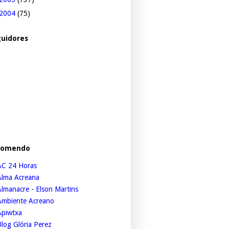
2004
(75)
uidores
comendo
AC 24 Horas
Alma Acreana
lmanacre - Elson Martins
Ambiente Acreano
Apiwtxa
log Glória Perez