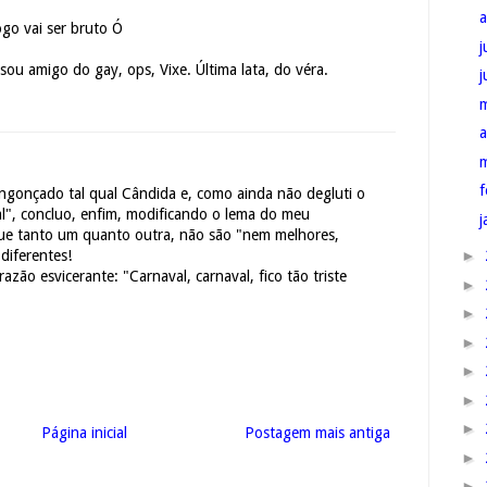
ogo vai ser bruto Ó
j
sou amigo do gay, ops, Vixe. Última lata, do véra.
a
f
gonçado tal qual Cândida e, como ainda não degluti o
l", concluo, enfim, modificando o lema do meu
j
ue tanto um quanto outra, não são "nem melhores,
►
diferentes!
azão esvicerante: "Carnaval, carnaval, fico tão triste
►
►
►
►
►
►
Página inicial
Postagem mais antiga
►
►