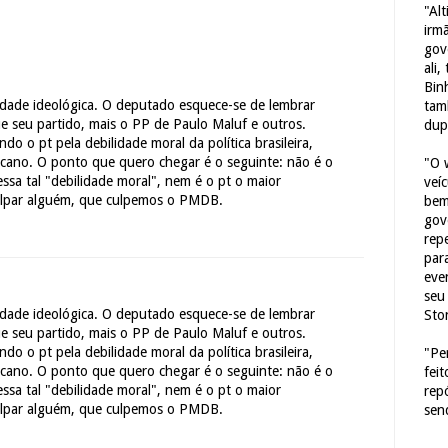
"Al
irm
gov
ali,
Bin
sidade ideológica. O deputado esquece-se de lembrar
tam
e seu partido, mais o PP de Paulo Maluf e outros.
dup
o o pt pela debilidade moral da política brasileira,
cano. O ponto que quero chegar é o seguinte: não é o
"O 
essa tal "debilidade moral", nem é o pt o maior
veí
ulpar alguém, que culpemos o PMDB.
bem
gov
repe
para
eve
seu 
sidade ideológica. O deputado esquece-se de lembrar
Sto
e seu partido, mais o PP de Paulo Maluf e outros.
o o pt pela debilidade moral da política brasileira,
"Pe
cano. O ponto que quero chegar é o seguinte: não é o
fei
essa tal "debilidade moral", nem é o pt o maior
rep
ulpar alguém, que culpemos o PMDB.
sen