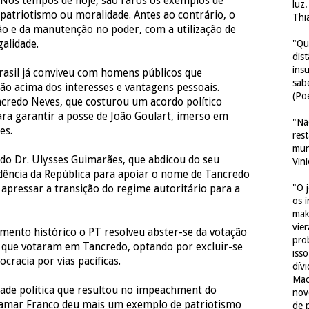
 Nos tempos de hoje, são raros os exemplos de
luz
 patriotismo ou moralidade. Antes ao contrário, o
Thi
ão e da manutenção no poder, com a utilização de
"Qu
alidade.
dis
ins
rasil já conviveu com homens públicos que
sab
ão acima dos interesses e vantagens pessoais.
(Poe
redo Neves, que costurou um acordo político
ra garantir a posse de João Goulart, imerso em
"Nã
es.
res
mun
 do Dr. Ulysses Guimarães, que abdicou do seu
Vin
idência da República para apoiar o nome de Tancredo
"O 
apressar a transição do regime autoritário para a
os 
mak
vie
ento histórico o PT resolveu abster-se da votação
pro
 que votaram em Tancredo, optando por excluir-se
iss
cracia por vias pacíficas.
dív
Mac
dade política que resultou no impeachment do
nov
Itamar Franco deu mais um exemplo de patriotismo
de 