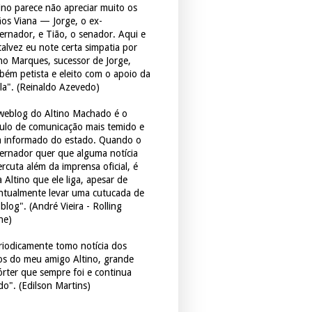
tino parece não apreciar muito os
ãos Viana — Jorge, o ex-
ernador, e Tião, o senador. Aqui e
 talvez eu note certa simpatia por
ho Marques, sucessor de Jorge,
bém petista e eleito com o apoio da
la". (Reinaldo Azevedo)
weblog do Altino Machado é o
culo de comunicação mais temido e
 informado do estado. Quando o
ernador quer que alguma notícia
rcuta além da imprensa oficial, é
 Altino que ele liga, apesar de
ntualmente levar uma cutucada de
blog". (André Vieira - Rolling
ne)
riodicamente tomo notícia dos
tos do meu amigo Altino, grande
órter que sempre foi e continua
do". (Edilson Martins)