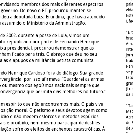
pal
 convidando membros dos mais diferentes espectros
vid
u governo. De novo o PT procurou manter-se
Est
endeu a deputada Luiza Erundina, que havia atendido
Ufa
assumido o Ministério da Administração.
"É 
de 2002, durante a posse de Lula, vimos um
bras
ito republicano por parte de Fernando Henrique
Ama
aixa presidencial, procurou demonstrar que as
int
nham ficado para trás. O abraço que deu no seu
jorn
ias e apupos da militância petista comunista.
tra
Par
se 
ndo Henrique Cardoso foi a do diálogo. Sua grande
fat
nvergência, por isso afirmava: “Guardarei as armas
gra
rio ou mesmo dos egoísmos nacionais sempre que
(Lu
convergência que permita dias melhores no futuro.”
da 
um espírito que não encontramos mais. O país vive
"Ta
sição moral. O petismo e seus devotos agem como
Mac
eição e não medem esforços e métodos espúrios
Acr
do 
mais é proibido, nem mesmo participar de desfiles
de 
ação sofre os efeitos de enchentes catastróficas. À