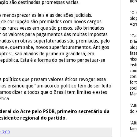
flor
lação são destinadas promessas vazias.
"O 
menosprezar as leis e as decisões judiciais.
blo
s de corrupção são premiados com novos cargos
Acr
 nas raras vezes em que são presos, são brindados
r os valores para pagamentos das multas impostas
"Ca
agradas em obras superfaturadas são premiadas, pelo
Dif
as e, quem sabe, novos superfaturamentos. Antigos
blo
faze
uptos”, são aliados de primeira grandeza, em
nis
República. Esta é a forma do petismo perpetuar-se
ins
com
con
 políticos que prezam valores éticos revogar essa
for
 nos ensinou que “um acordo político tem de ser feito
soc
amos dizer a todos que o Brasil tem limites e estes
Mar
tica.
"Al
do 
deral do Acre pelo PSDB, primeiro secretário da
sidente regional do partido.
"Al
fam
17:00