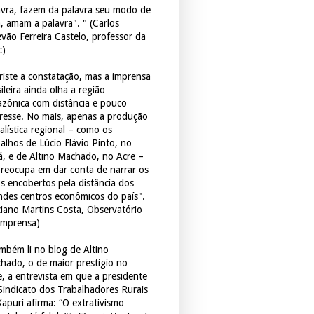
avra, fazem da palavra seu modo de
a, amam a palavra". " (Carlos
evão Ferreira Castelo, professor da
c)
triste a constatação, mas a imprensa
ileira ainda olha a região
zônica com distância e pouco
eresse. No mais, apenas a produção
alística regional – como os
balhos de Lúcio Flávio Pinto, no
á, e de Altino Machado, no Acre –
preocupa em dar conta de narrar os
os encobertos pela distância dos
ndes centros econômicos do país".
ciano Martins Costa, Observatório
Imprensa)
mbém li no blog de Altino
hado, o de maior prestígio no
e, a entrevista em que a presidente
Sindicato dos Trabalhadores Rurais
Xapuri afirma: “O extrativismo