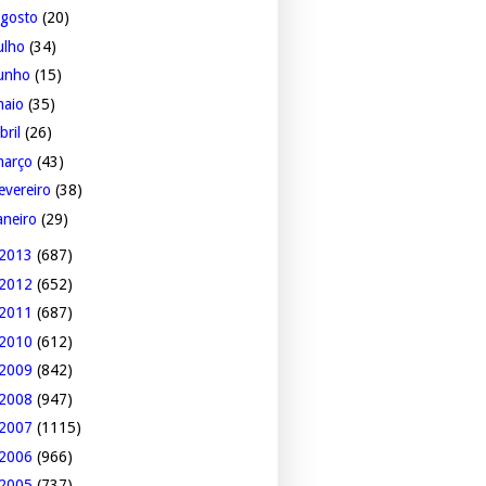
agosto
(20)
ulho
(34)
junho
(15)
maio
(35)
bril
(26)
março
(43)
evereiro
(38)
aneiro
(29)
2013
(687)
2012
(652)
2011
(687)
2010
(612)
2009
(842)
2008
(947)
2007
(1115)
2006
(966)
2005
(737)