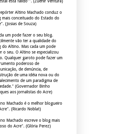
estal está falido”". (Zuenir Ventura)
repórter Altino Machado conduz o
g mais conceituado do Estado do
e". (Josias de Souza)
da um pode fazer o seu blog.
icilmente vão ter a qualidade do
g do Altino. Mas cada um pode
r o seu. O Altino se especializou
so. Qualquer garoto pode fazer um
trumento poderoso de
unicação, de denúncia, de
strução de uma idéia nova ou do
talecimento de um paradigma de
iedade." (Governador Binho
ques aos jornalistas do Acre)
tino Machado é o melhor blogueiro
Acre". (Ricardo Noblat)
tino Machado escreve o blog mais
oso do Acre". (Glória Perez)