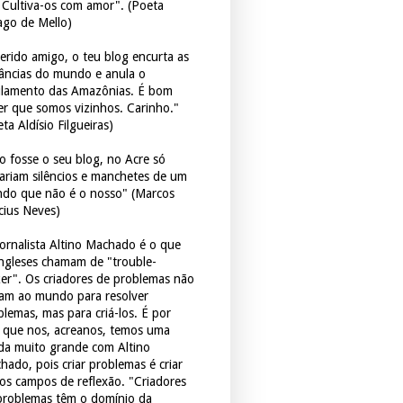
. Cultiva-os com amor". (Poeta
ago de Mello)
erido amigo, o teu blog encurta as
tâncias do mundo e anula o
ulamento das Amazônias. É bom
er que somos vizinhos. Carinho."
ta Aldísio Filgueiras)
o fosse o seu blog, no Acre só
tariam silêncios e manchetes de um
do que não é o nosso" (Marcos
icius Neves)
jornalista Altino Machado é o que
ingleses chamam de "trouble-
er". Os criadores de problemas não
ram ao mundo para resolver
blemas, mas para criá-los. É por
o que nos, acreanos, temos uma
ida muito grande com Altino
hado, pois criar problemas é criar
os campos de reflexão. "Criadores
problemas têm o domínio da