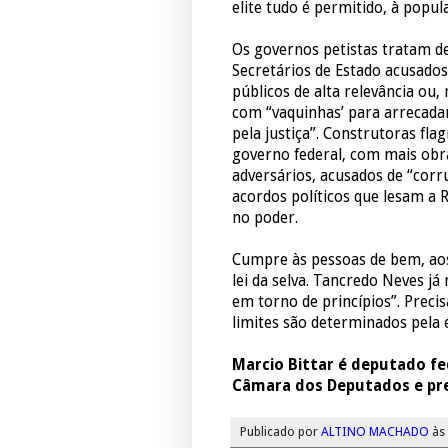
elite tudo é permitido, à popu
Os governos petistas tratam de 
Secretários de Estado acusado
públicos de alta relevância ou,
com “vaquinhas’ para arrecada
pela justiça”. Construtoras fl
governo federal, com mais obr
adversários, acusados de “corr
acordos políticos que lesam a 
no poder.
Cumpre às pessoas de bem, aos
lei da selva. Tancredo Neves já
em torno de princípios”. Precis
limites são determinados pela é
Marcio Bittar é deputado fe
Câmara dos Deputados e pre
Publicado por
ALTINO MACHADO
às