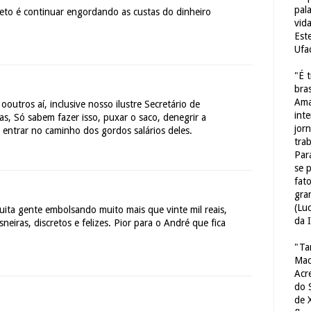
pal
eto é continuar engordando as custas do dinheiro
vid
Est
Ufa
"É 
bras
Ama
ooutros aí, inclusive nosso ilustre Secretário de
int
, Só sabem fazer isso, puxar o saco, denegrir a
jorn
entrar no caminho dos gordos salários deles.
tra
Par
se 
fat
gra
(Lu
ita gente embolsando muito mais que vinte mil reais,
da 
neiras, discretos e felizes. Pior para o André que fica
"Ta
Mac
Acr
do 
de 