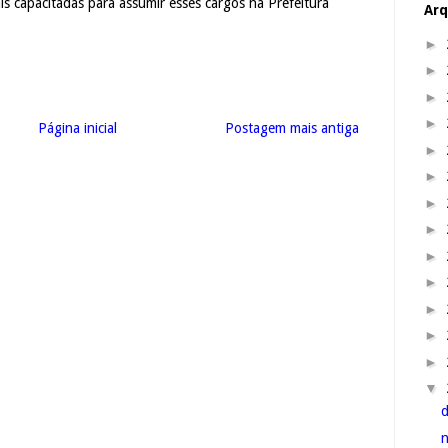
s capacitadas para assumir esses cargos na Prefeitura
Arq
►
►
►
►
Página inicial
Postagem mais antiga
►
►
►
►
►
►
►
►
►
▼