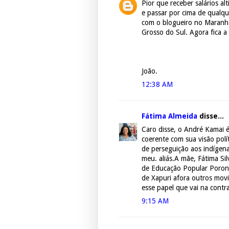
Pior que receber salários a
e passar por cima de qualqu
com o blogueiro no Maranh
Grosso do Sul. Agora fica a
João.
12:38 AM
Fátima Almeida
disse...
Caro disse, o André Kamai é
coerente com sua visão polít
de perseguição aos indígen
meu. aliás.A mãe, Fátima Si
de Educação Popular Poronga
de Xapuri afora outros mov
esse papel que vai na contr
9:15 AM