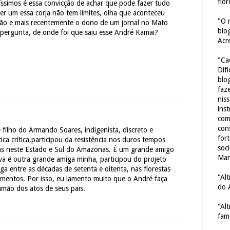
flor
ltíssimos é essa convicção de achar que pode fazer tudo
er um essa corja não tem limites, olha que aconteceu
"O 
ão e mais recentemente o dono de um jornal no Mato
blo
 pergunta, de onde foi que saiu esse André Kamai?
Acr
"Ca
Dif
blo
faze
nis
ins
com
con
 filho do Armando Soares, indigenista, discreto e
for
ica crítica,participou da resistência nos duros tempos
soc
as neste Estado e Sul do Amazonas. É um grande amigo
Mar
lva é outra grande amiga minha, participou do projeto
 entre as décadas de setenta e oitenta, nas florestas
"Al
imentos. Por isso, eu lamento muito que o André faça
do 
amão dos atos de seus pais.
"Al
fam