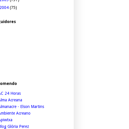
2004
(75)
uidores
comendo
AC 24 Horas
Alma Acreana
lmanacre - Elson Martins
Ambiente Acreano
Apiwtxa
log Glória Perez