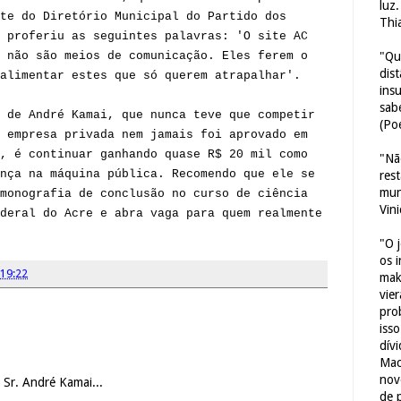
luz
te do Diretório Municipal do Partido dos
Thi
 proferiu as seguintes palavras: 'O site AC
"Qu
 não são meios de comunicação. Eles ferem o
dis
alimentar estes que só querem atrapalhar'.
ins
sab
 de André Kamai, que nunca teve que competir
(Poe
 empresa privada nem jamais foi aprovado em
, é continuar ganhando quase R$ 20 mil como
"Nã
nça na máquina pública. Recomendo que ele se
res
mun
monografia de conclusão no curso de ciência
Vin
deral do Acre e abra vaga para quem realmente
"O 
os 
19:22
mak
vie
pro
iss
dív
Mac
nov
 Sr. André Kamai...
de 