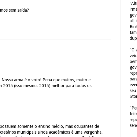
"Al
irm
amos sem saída?
gov
ali,
Bin
tam
dup
"O 
veí
bem
gov
repe
para
 Nossa arma é o voto! Pena que muitos, muito e
eve
m 2015 (isso mesmo, 2015) melhor para todos os
seu 
Sto
"Pe
fei
rep
sen
 possuem somente o ensino médio, mas ocupantes de
ecretários municipais ainda acadêmicos é uma vergonha,