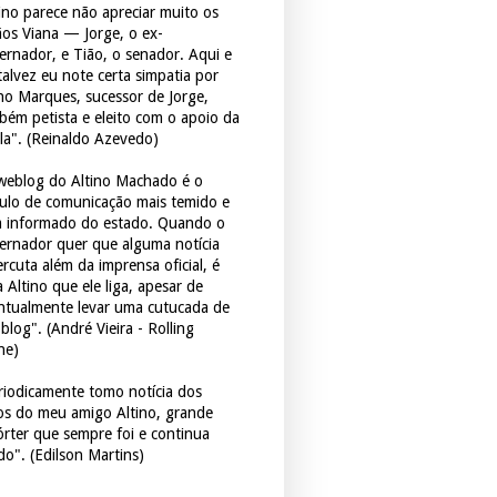
tino parece não apreciar muito os
ãos Viana — Jorge, o ex-
ernador, e Tião, o senador. Aqui e
 talvez eu note certa simpatia por
ho Marques, sucessor de Jorge,
bém petista e eleito com o apoio da
la". (Reinaldo Azevedo)
weblog do Altino Machado é o
culo de comunicação mais temido e
 informado do estado. Quando o
ernador quer que alguma notícia
rcuta além da imprensa oficial, é
 Altino que ele liga, apesar de
ntualmente levar uma cutucada de
blog". (André Vieira - Rolling
ne)
riodicamente tomo notícia dos
tos do meu amigo Altino, grande
órter que sempre foi e continua
do". (Edilson Martins)