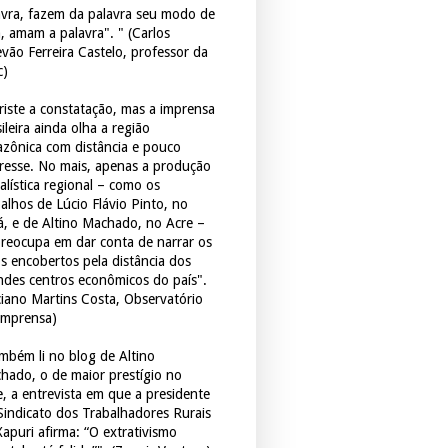
avra, fazem da palavra seu modo de
a, amam a palavra". " (Carlos
evão Ferreira Castelo, professor da
c)
triste a constatação, mas a imprensa
ileira ainda olha a região
zônica com distância e pouco
eresse. No mais, apenas a produção
alística regional – como os
balhos de Lúcio Flávio Pinto, no
á, e de Altino Machado, no Acre –
preocupa em dar conta de narrar os
os encobertos pela distância dos
ndes centros econômicos do país".
ciano Martins Costa, Observatório
Imprensa)
mbém li no blog de Altino
hado, o de maior prestígio no
e, a entrevista em que a presidente
Sindicato dos Trabalhadores Rurais
Xapuri afirma: “O extrativismo