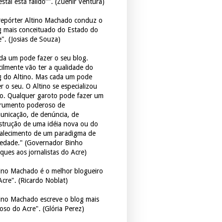
estal está falido”". (Zuenir Ventura)
repórter Altino Machado conduz o
g mais conceituado do Estado do
e". (Josias de Souza)
da um pode fazer o seu blog.
icilmente vão ter a qualidade do
g do Altino. Mas cada um pode
r o seu. O Altino se especializou
so. Qualquer garoto pode fazer um
trumento poderoso de
unicação, de denúncia, de
strução de uma idéia nova ou do
talecimento de um paradigma de
iedade." (Governador Binho
ques aos jornalistas do Acre)
tino Machado é o melhor blogueiro
Acre". (Ricardo Noblat)
tino Machado escreve o blog mais
oso do Acre". (Glória Perez)