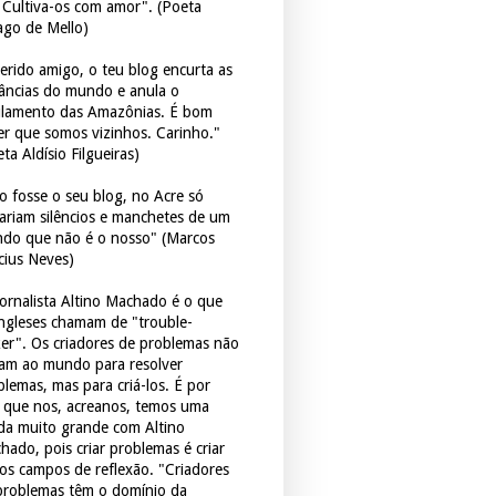
. Cultiva-os com amor". (Poeta
ago de Mello)
erido amigo, o teu blog encurta as
tâncias do mundo e anula o
ulamento das Amazônias. É bom
er que somos vizinhos. Carinho."
ta Aldísio Filgueiras)
o fosse o seu blog, no Acre só
tariam silêncios e manchetes de um
do que não é o nosso" (Marcos
icius Neves)
jornalista Altino Machado é o que
ingleses chamam de "trouble-
er". Os criadores de problemas não
ram ao mundo para resolver
blemas, mas para criá-los. É por
o que nos, acreanos, temos uma
ida muito grande com Altino
hado, pois criar problemas é criar
os campos de reflexão. "Criadores
problemas têm o domínio da