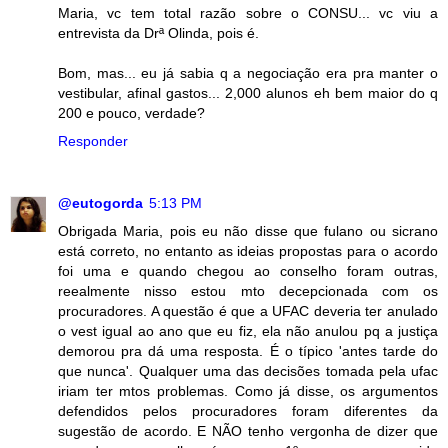
Maria, vc tem total razão sobre o CONSU... vc viu a
entrevista da Drª Olinda, pois é.
Bom, mas... eu já sabia q a negociação era pra manter o
vestibular, afinal gastos... 2,000 alunos eh bem maior do q
200 e pouco, verdade?
Responder
@eutogorda
5:13 PM
Obrigada Maria, pois eu não disse que fulano ou sicrano
está correto, no entanto as ideias propostas para o acordo
foi uma e quando chegou ao conselho foram outras,
reealmente nisso estou mto decepcionada com os
procuradores. A questão é que a UFAC deveria ter anulado
o vest igual ao ano que eu fiz, ela não anulou pq a justiça
demorou pra dá uma resposta. É o típico 'antes tarde do
que nunca'. Qualquer uma das decisões tomada pela ufac
iriam ter mtos problemas. Como já disse, os argumentos
defendidos pelos procuradores foram diferentes da
sugestão de acordo. E NÃO tenho vergonha de dizer que