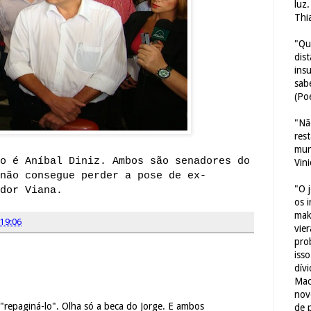
luz
Thi
"Qu
dis
ins
sab
(Poe
"Nã
res
mun
o é Aníbal Diniz. Ambos são senadores do
Vin
não consegue perder a pose de ex-
"O 
dor Viana.
os 
mak
19:06
vie
pro
iss
dív
Mac
nov
 "repaginá-lo". Olha só a beca do Jorge. E ambos
de 