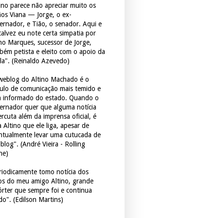
tino parece não apreciar muito os
ãos Viana — Jorge, o ex-
ernador, e Tião, o senador. Aqui e
 talvez eu note certa simpatia por
ho Marques, sucessor de Jorge,
bém petista e eleito com o apoio da
la". (Reinaldo Azevedo)
weblog do Altino Machado é o
culo de comunicação mais temido e
 informado do estado. Quando o
ernador quer que alguma notícia
rcuta além da imprensa oficial, é
 Altino que ele liga, apesar de
ntualmente levar uma cutucada de
blog". (André Vieira - Rolling
ne)
riodicamente tomo notícia dos
tos do meu amigo Altino, grande
órter que sempre foi e continua
do". (Edilson Martins)