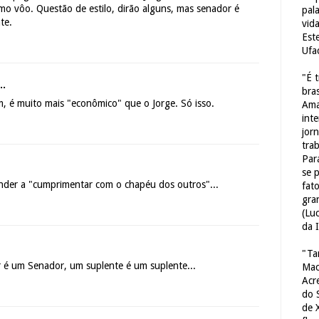
o vôo. Questão de estilo, dirão alguns, mas senador é
pal
te.
vid
Est
Ufa
"É 
..
bras
m, é muito mais "econômico" que o Jorge. Só isso.
Ama
int
jorn
tra
Par
se 
ender a "cumprimentar com o chapéu dos outros"...
fat
gra
(Lu
da 
"Ta
 é um Senador, um suplente é um suplente...
Mac
Acr
do 
de 