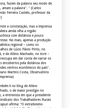
avra, fazem da palavra seu modo de
a, amam a palavra". " (Carlos
evão Ferreira Castelo, professor da
c)
triste a constatação, mas a imprensa
ileira ainda olha a região
zônica com distância e pouco
eresse. No mais, apenas a produção
alística regional – como os
balhos de Lúcio Flávio Pinto, no
á, e de Altino Machado, no Acre –
preocupa em dar conta de narrar os
os encobertos pela distância dos
ndes centros econômicos do país".
ciano Martins Costa, Observatório
Imprensa)
mbém li no blog de Altino
hado, o de maior prestígio no
e, a entrevista em que a presidente
Sindicato dos Trabalhadores Rurais
Xapuri afirma: “O extrativismo