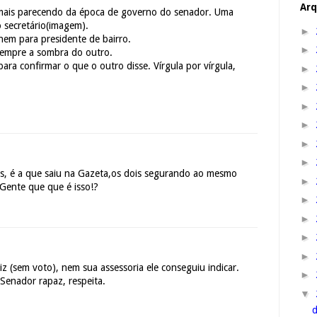
Arq
 mais parecendo da época de governo do senador. Uma
 secretário(imagem).
►
nem para presidente de bairro.
►
 sempre a sombra do outro.
ara confirmar o que o outro disse. Vírgula por vírgula,
►
►
►
►
►
►
s, é a que saiu na Gazeta,os dois segurando ao mesmo
►
Gente que que é isso!?
►
►
►
►
 (sem voto), nem sua assessoria ele conseguiu indicar.
►
Senador rapaz, respeita.
▼