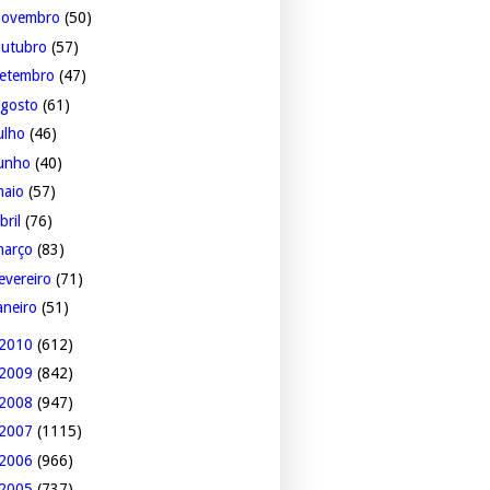
novembro
(50)
outubro
(57)
setembro
(47)
agosto
(61)
ulho
(46)
junho
(40)
maio
(57)
bril
(76)
março
(83)
evereiro
(71)
aneiro
(51)
2010
(612)
2009
(842)
2008
(947)
2007
(1115)
2006
(966)
2005
(737)