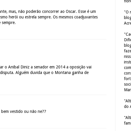
flor
ante, mas, não poderão concorrer ao Oscar. Esse é um
"O 
smo herói ou estrela sempre. Os mesmos coadjuvantes
blo
e sempre.
Acr
"Ca
Dif
blo
faze
nis
ins
ar o Anibal Diniz a senador em 2014 a oposição vai
com
 disputa. Alguém duvida que o Montana ganha de
con
for
soc
Mar
"Al
do 
m bem vestido ou não ne??
"Al
fam