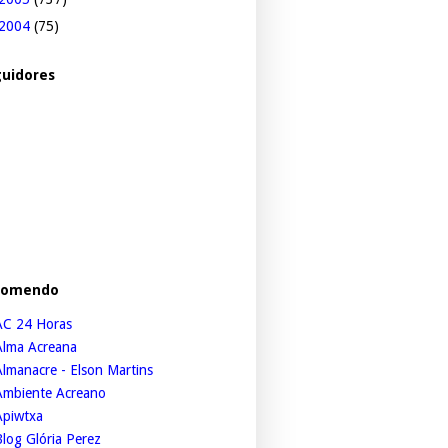
2004
(75)
uidores
comendo
AC 24 Horas
Alma Acreana
lmanacre - Elson Martins
Ambiente Acreano
Apiwtxa
log Glória Perez