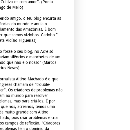
. Cultiva-os com amor". (Poeta
ago de Mello)
erido amigo, o teu blog encurta as
tâncias do mundo e anula o
ulamento das Amazônias. É bom
er que somos vizinhos. Carinho."
ta Aldísio Filgueiras)
o fosse o seu blog, no Acre só
tariam silêncios e manchetes de um
do que não é o nosso" (Marcos
icius Neves)
jornalista Altino Machado é o que
ingleses chamam de "trouble-
er". Os criadores de problemas não
ram ao mundo para resolver
blemas, mas para criá-los. É por
o que nos, acreanos, temos uma
ida muito grande com Altino
hado, pois criar problemas é criar
os campos de reflexão. "Criadores
problemas têm o domínio da