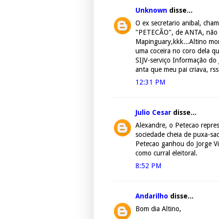
Unknown
disse...
O ex secretario anibal, ch
"PETECÃO", de ANTA, não c
Mapinguary,kkk...Altino mo
uma coceira no coro dela qu
SIJV-serviço Informação do
anta que meu pai criava, rss
12:31 PM
Julio Cesar
disse...
Alexandre, o Petecao repre
sociedade cheia de puxa-sa
Petecao ganhou do Jorge Vi
como curral eleitoral.
8:52 PM
Andarilho
disse...
Bom dia Altino,