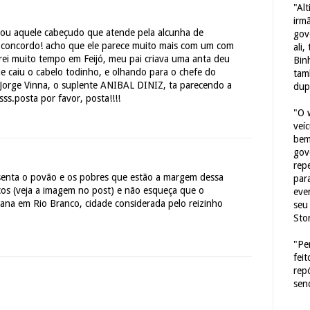
"Al
irm
amou aquele cabeçudo que atende pela alcunha de
gov
oncordo! acho que ele parece muito mais com um com
ali,
rei muito tempo em Feijó, meu pai criava uma anta deu
Bin
e caiu o cabelo todinho, e olhando para o chefe do
tam
 Jorge Vinna, o suplente ANIBAL DINIZ, ta parecendo a
dup
sss.posta por favor, posta!!!!
"O 
veí
bem
gov
repe
senta o povão e os pobres que estão a margem dessa
para
cos (veja a imagem no post) e não esqueça que o
eve
ana em Rio Branco, cidade considerada pelo reizinho
seu 
Sto
"Pe
fei
rep
sen