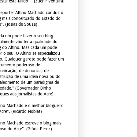
estal está falido”". (Zuenir Ventura)
repórter Altino Machado conduz o
g mais conceituado do Estado do
e". (Josias de Souza)
da um pode fazer o seu blog.
icilmente vão ter a qualidade do
g do Altino. Mas cada um pode
r o seu. O Altino se especializou
so. Qualquer garoto pode fazer um
trumento poderoso de
unicação, de denúncia, de
strução de uma idéia nova ou do
talecimento de um paradigma de
iedade." (Governador Binho
ques aos jornalistas do Acre)
tino Machado é o melhor blogueiro
Acre". (Ricardo Noblat)
tino Machado escreve o blog mais
oso do Acre". (Glória Perez)