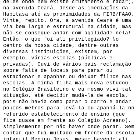
deles onde nem existe cruzamento e radar),
na avenida Ceará, desde as imediações da
Habitasa até as proximidades da FIRB/FAAO.
Vinte, repito. Ora, a avenida Ceará é uma
via bem larga e estrutural na cidade, mas
não se consegue andar com agilidade nela!
Então, o que foi ali privilegiado? No
centro da nossa cidade, dentre outras
diversas instituições, existem, por
exemplo, várias escolas (públicas e
privadas). Ouvi de vários pais reclamação
sobre falta de locais para parar ou
estacionar e apanhar ou deixar filhos nas
escolas. A minha filha mais nova estudou
no Colégio Brasileiro e eu mesmo vivi tal
situação, até decidir mudá-la de escola,
pois não havia como parar o carro e andar
poucos metros para levá-la ou apanhá-la no
referido estabelecimento de ensino (que
fica quase em frente ao Colégio Acreano),
simplesmente por não haver onde parar. Sem
contar que fui multado em frente da escola
infantil Menino Jesus, mesmo havendo ali