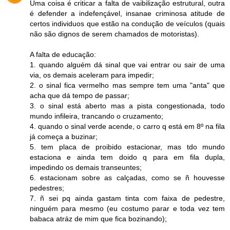
Uma coisa é criticar a falta de vaibilização estrutural, outra
é defender a indefençável, insanae criminosa atitude de
certos individuos que estão na condução de veículos (quais
não são dignos de serem chamados de motoristas).
A falta de educação:
1. quando alguém dá sinal que vai entrar ou sair de uma
via, os demais aceleram para impedir;
2. o sinal fica vermelho mas sempre tem uma "anta" que
acha que dá tempo de passar;
3. o sinal está aberto mas a pista congestionada, todo
mundo infileira, trancando o cruzamento;
4. quando o sinal verde acende, o carro q está em 8º na fila
já começa a buzinar;
5. tem placa de proibido estacionar, mas tdo mundo
estaciona e ainda tem doido q para em fila dupla,
impedindo os demais transeuntes;
6. estacionam sobre as calçadas, como se ñ houvesse
pedestres;
7. ñ sei pq ainda gastam tinta com faixa de pedestre,
ninguém para mesmo (eu costumo parar e toda vez tem
babaca atráz de mim que fica bozinando);