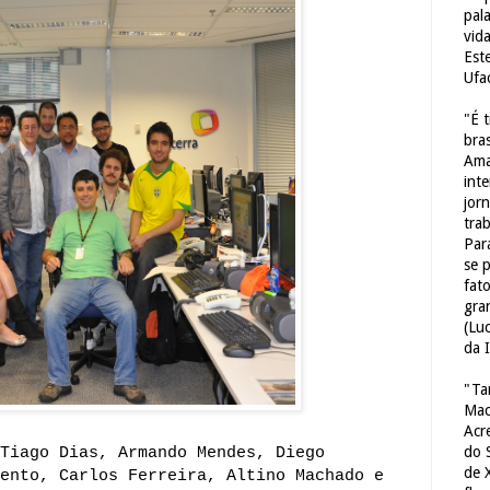
pal
vid
Est
Ufa
"É 
bras
Ama
int
jorn
tra
Par
se 
fat
gra
(Lu
da 
"Ta
Mac
Acr
do 
Tiago Dias, Armando Mendes, Diego
de 
ento, Carlos Ferreira, Altino Machado e