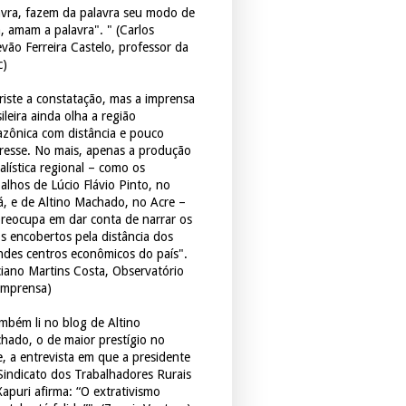
avra, fazem da palavra seu modo de
a, amam a palavra". " (Carlos
evão Ferreira Castelo, professor da
c)
triste a constatação, mas a imprensa
ileira ainda olha a região
zônica com distância e pouco
eresse. No mais, apenas a produção
alística regional – como os
balhos de Lúcio Flávio Pinto, no
á, e de Altino Machado, no Acre –
preocupa em dar conta de narrar os
os encobertos pela distância dos
ndes centros econômicos do país".
ciano Martins Costa, Observatório
Imprensa)
mbém li no blog de Altino
hado, o de maior prestígio no
e, a entrevista em que a presidente
Sindicato dos Trabalhadores Rurais
Xapuri afirma: “O extrativismo