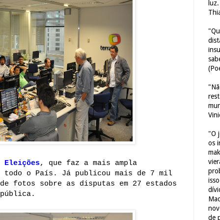
luz
Thi
"Qu
dis
ins
sab
(Poe
"Nã
res
mun
Vin
"O 
os 
mak
vie
 Eleições
, que faz a mais ampla
pro
 todo o País. Já publicou mais de 7 mil
iss
de fotos sobre as disputas em 27 estados
dív
pública.
Mac
nov
de 