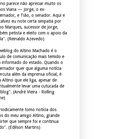
tino parece não apreciar muito os
ãos Viana — Jorge, o ex-
ernador, e Tião, o senador. Aqui e
 talvez eu note certa simpatia por
ho Marques, sucessor de Jorge,
bém petista e eleito com o apoio da
la". (Reinaldo Azevedo)
weblog do Altino Machado é o
culo de comunicação mais temido e
 informado do estado. Quando o
ernador quer que alguma notícia
rcuta além da imprensa oficial, é
 Altino que ele liga, apesar de
ntualmente levar uma cutucada de
blog". (André Vieira - Rolling
ne)
riodicamente tomo notícia dos
tos do meu amigo Altino, grande
órter que sempre foi e continua
do". (Edilson Martins)