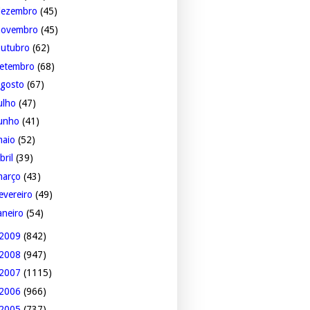
dezembro
(45)
novembro
(45)
outubro
(62)
setembro
(68)
agosto
(67)
ulho
(47)
junho
(41)
maio
(52)
bril
(39)
março
(43)
evereiro
(49)
aneiro
(54)
2009
(842)
2008
(947)
2007
(1115)
2006
(966)
2005
(737)