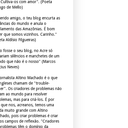
. Cultiva-os com amor". (Poeta
ago de Mello)
erido amigo, o teu blog encurta as
tâncias do mundo e anula o
ulamento das Amazônias. É bom
er que somos vizinhos. Carinho."
ta Aldísio Filgueiras)
o fosse o seu blog, no Acre só
tariam silêncios e manchetes de um
do que não é o nosso" (Marcos
icius Neves)
jornalista Altino Machado é o que
ingleses chamam de "trouble-
er". Os criadores de problemas não
ram ao mundo para resolver
blemas, mas para criá-los. É por
o que nos, acreanos, temos uma
ida muito grande com Altino
hado, pois criar problemas é criar
os campos de reflexão. "Criadores
problemas têm o domínio da