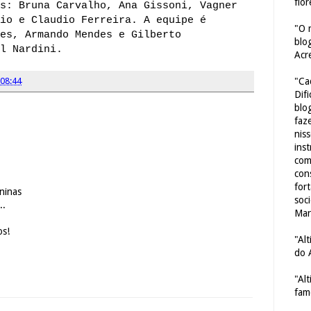
flor
s: Bruna Carvalho, Ana Gissoni, Vagner
io e Claudio Ferreira. A equipe é
"O 
es, Armando Mendes e Gilberto
blo
l Nardini.
Acr
"Ca
08:44
Dif
blo
faze
nis
ins
com
con
for
ninas
soc
..
Mar
os!
"Al
do 
"Al
fam