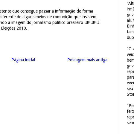
"Al
irm
tente que consegue passar a informação de forma
gov
 diferente de alguns meios de comunição que insistem
ali,
 a imagem do jornalismo político brasileiro !!!!!!!!!!!!
Bin
 Eleições 2010.
tam
dup
"O 
veí
Página inicial
Postagem mais antiga
bem
gov
repe
para
eve
seu 
Sto
"Pe
fei
rep
sen