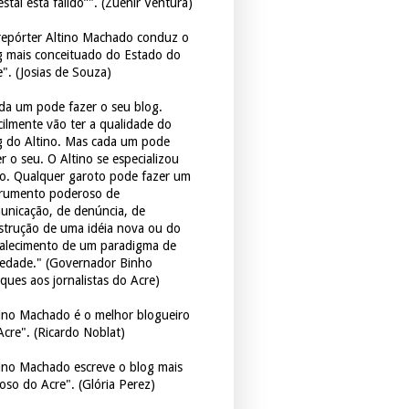
estal está falido”". (Zuenir Ventura)
repórter Altino Machado conduz o
g mais conceituado do Estado do
e". (Josias de Souza)
da um pode fazer o seu blog.
icilmente vão ter a qualidade do
g do Altino. Mas cada um pode
r o seu. O Altino se especializou
so. Qualquer garoto pode fazer um
trumento poderoso de
unicação, de denúncia, de
strução de uma idéia nova ou do
talecimento de um paradigma de
iedade." (Governador Binho
ques aos jornalistas do Acre)
tino Machado é o melhor blogueiro
Acre". (Ricardo Noblat)
tino Machado escreve o blog mais
oso do Acre". (Glória Perez)