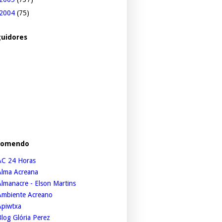
2004
(75)
uidores
comendo
AC 24 Horas
Alma Acreana
lmanacre - Elson Martins
Ambiente Acreano
Apiwtxa
log Glória Perez