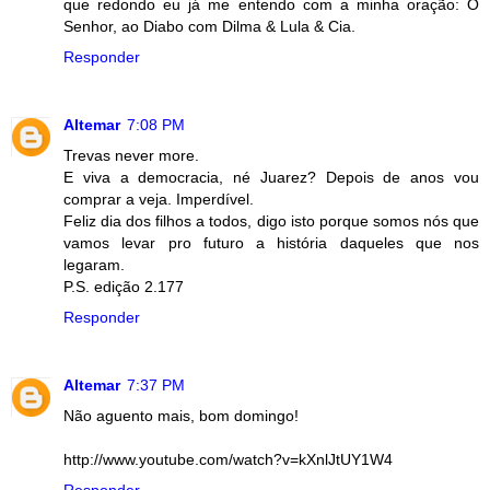
que redondo eu já me entendo com a minha oração: Ó
Senhor, ao Diabo com Dilma & Lula & Cia.
Responder
Altemar
7:08 PM
Trevas never more.
E viva a democracia, né Juarez? Depois de anos vou
comprar a veja. Imperdível.
Feliz dia dos filhos a todos, digo isto porque somos nós que
vamos levar pro futuro a história daqueles que nos
legaram.
P.S. edição 2.177
Responder
Altemar
7:37 PM
Não aguento mais, bom domingo!
http://www.youtube.com/watch?v=kXnlJtUY1W4
Responder