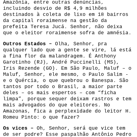
Amazônia, entre outras denúncias,
incluindo desvio de R$ 4,9 milhões
destinados à coleta de lixo em 18 bairros
da capital roraimense na gestão da
prefeita Teresa Jucá. Senhor, não deixa
que o eleitor roraimense sofra de amnésia.
Outros Estados –
Olha, Senhor, pra
qualquer lado que a gente se vire, lá está
a fina flor da malandragem. É Anthony
Garotinho (RJ), André Puccinelli (MS),
Iris Rezende (GO). Em São Paulo, Maluf – o
Maluf, Senhor, ele mesmo, o Paulo Salim -
e o Quércia, o que quebrou o Banespa. São
tantos por todo o Brasil, a maior parte
deles – os mais espertos – com “ficha
limpa”, porque sequer deixam rastros e tem
mais advogados do que eleitores. No
Amazonas, fica a perplexidade do leitor H.
Romeu Pinto: o que fazer?
Os vices –
Oh, Senhor, será que vice tem
de ser podre? Esse paspalhão Antônio Pedro