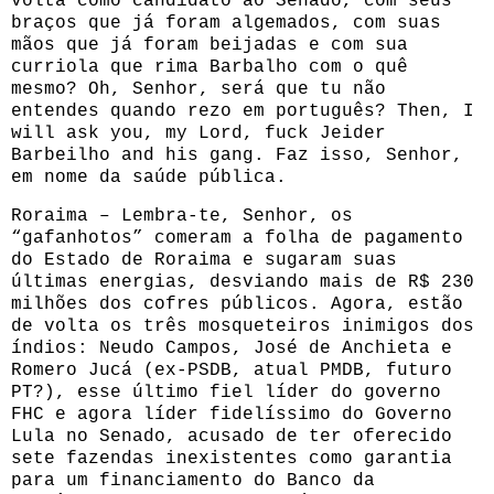
volta como candidato ao Senado, com seus
braços que já foram algemados, com suas
mãos que já foram beijadas e com sua
curriola que rima Barbalho com o quê
mesmo? Oh, Senhor, será que tu não
entendes quando rezo em português? Then, I
will ask you, my Lord, fuck Jeider
Barbeilho and his gang. Faz isso, Senhor,
em nome da saúde pública.
Roraima – Lembra-te, Senhor, os
“gafanhotos” comeram a folha de pagamento
do Estado de Roraima e sugaram suas
últimas energias, desviando mais de R$ 230
milhões dos cofres públicos. Agora, estão
de volta os três mosqueteiros inimigos dos
índios: Neudo Campos, José de Anchieta e
Romero Jucá (ex-PSDB, atual PMDB, futuro
PT?), esse último fiel líder do governo
FHC e agora líder fidelíssimo do Governo
Lula no Senado, acusado de ter oferecido
sete fazendas inexistentes como garantia
para um financiamento do Banco da