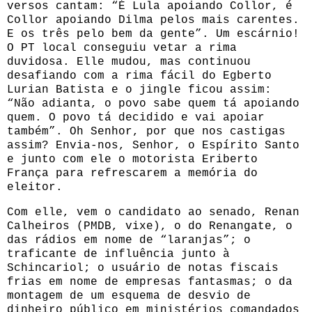
versos cantam: “É Lula apoiando Collor, é
Collor apoiando Dilma pelos mais carentes.
E os três pelo bem da gente”. Um escárnio!
O PT local conseguiu vetar a rima
duvidosa. Elle mudou, mas continuou
desafiando com a rima fácil do Egberto
Lurian Batista e o jingle ficou assim:
“Não adianta, o povo sabe quem tá apoiando
quem. O povo tá decidido e vai apoiar
também”. Oh Senhor, por que nos castigas
assim? Envia-nos, Senhor, o Espírito Santo
e junto com ele o motorista Eriberto
França para refrescarem a memória do
eleitor.
Com elle, vem o candidato ao senado, Renan
Calheiros (PMDB, vixe), o do Renangate, o
das rádios em nome de “laranjas”; o
traficante de influência junto à
Schincariol; o usuário de notas fiscais
frias em nome de empresas fantasmas; o da
montagem de um esquema de desvio de
dinheiro público em ministérios comandados