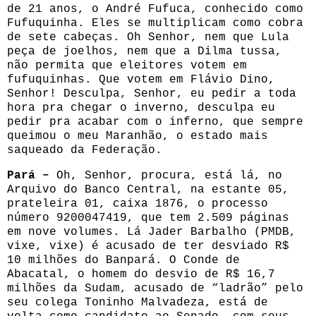
de 21 anos, o André Fufuca, conhecido como
Fufuquinha. Eles se multiplicam como cobra
de sete cabeças. Oh Senhor, nem que Lula
peça de joelhos, nem que a Dilma tussa,
não permita que eleitores votem em
fufuquinhas. Que votem em Flávio Dino,
Senhor! Desculpa, Senhor, eu pedir a toda
hora pra chegar o inverno, desculpa eu
pedir pra acabar com o inferno, que sempre
queimou o meu Maranhão, o estado mais
saqueado da Federação.
Pará –
Oh, Senhor, procura, está lá, no
Arquivo do Banco Central, na estante 05,
prateleira 01, caixa 1876, o processo
número 9200047419, que tem 2.509 páginas
em nove volumes. Lá Jader Barbalho (PMDB,
vixe, vixe) é acusado de ter desviado R$
10 milhões do Banpará. O Conde de
Abacatal, o homem do desvio de R$ 16,7
milhões da Sudam, acusado de “ladrão” pelo
seu colega Toninho Malvadeza, está de