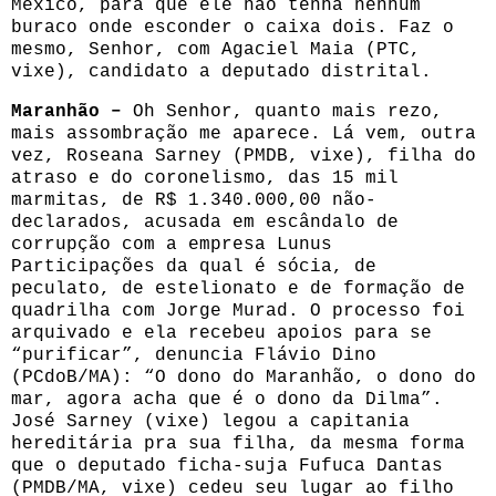
México, para que ele não tenha nenhum
buraco onde esconder o caixa dois. Faz o
mesmo, Senhor, com Agaciel Maia (PTC,
vixe), candidato a deputado distrital.
Maranhão –
Oh Senhor, quanto mais rezo,
mais assombração me aparece. Lá vem, outra
vez, Roseana Sarney (PMDB, vixe), filha do
atraso e do coronelismo, das 15 mil
marmitas, de R$ 1.340.000,00 não-
declarados, acusada em escândalo de
corrupção com a empresa Lunus
Participações da qual é sócia, de
peculato, de estelionato e de formação de
quadrilha com Jorge Murad. O processo foi
arquivado e ela recebeu apoios para se
“purificar”, denuncia Flávio Dino
(PCdoB/MA): “O dono do Maranhão, o dono do
mar, agora acha que é o dono da Dilma”.
José Sarney (vixe) legou a capitania
hereditária pra sua filha, da mesma forma
que o deputado ficha-suja Fufuca Dantas
(PMDB/MA, vixe) cedeu seu lugar ao filho