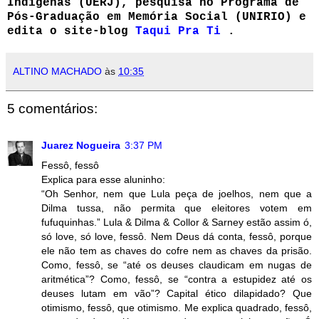
Indígenas (UERJ), pesquisa no Programa de
Pós-Graduação em Memória Social (UNIRIO) e
edita o site-blog
Taqui Pra Ti
.
ALTINO MACHADO
às
10:35
5 comentários:
Juarez Nogueira
3:37 PM
Fessô, fessô
Explica para esse aluninho:
“Oh Senhor, nem que Lula peça de joelhos, nem que a
Dilma tussa, não permita que eleitores votem em
fufuquinhas.” Lula & Dilma & Collor & Sarney estão assim ó,
só love, só love, fessô. Nem Deus dá conta, fessô, porque
ele não tem as chaves do cofre nem as chaves da prisão.
Como, fessô, se “até os deuses claudicam em nugas de
aritmética”? Como, fessô, se “contra a estupidez até os
deuses lutam em vão”? Capital ético dilapidado? Que
otimismo, fessô, que otimismo. Me explica quadrado, fessô,