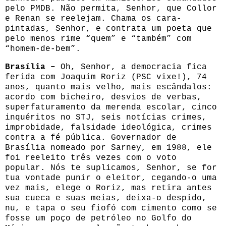
pelo PMDB. Não permita, Senhor, que Collor
e Renan se reelejam. Chama os cara-
pintadas, Senhor, e contrata um poeta que
pelo menos rime “quem” e “também” com
“homem-de-bem”.
Brasília –
Oh, Senhor, a democracia fica
ferida com Joaquim Roriz (PSC vixe!), 74
anos, quanto mais velho, mais escândalos:
acordo com bicheiro, desvios de verbas,
superfaturamento da merenda escolar, cinco
inquéritos no STJ, seis notícias crimes,
improbidade, falsidade ideológica, crimes
contra a fé pública. Governador de
Brasília nomeado por Sarney, em 1988, ele
foi reeleito três vezes com o voto
popular. Nós te suplicamos, Senhor, se for
tua vontade punir o eleitor, cegando-o uma
vez mais, elege o Roriz, mas retira antes
sua cueca e suas meias, deixa-o despido,
nu, e tapa o seu fiofó com cimento como se
fosse um poço de petróleo no Golfo do