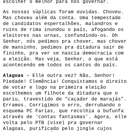
escolher o melhor para nos governar.
As nossas súplicas foram ouvidas. Choveu.
Mas choveu além da conta. Uma tempestade
de candidatos espertalhões, malandros e
ruins de rima inundou o país, afogando os
eleitores nas urnas, confundindo-os. Oh
Senhor, nós pedimos pra chover, mas chover
de mansinho, pedimos pra ditadura sair de
fininho, pra ver se nascia democracia com
a eleição. Mas veja, Senhor, o que está
acontecendo em todos os cantos do país.
Alagoas -
Elle outra vez? Não, Senhor!
Piedade! Clemência! Conquistamos o direito
de votar e logo na primeira eleição
escolhemos um filhote da ditadura que o
pariu, travestido de “caçador de marajás”.
Erramos. Corrigimos o erro, derrubando o
esquema PC Farias, que recolhia a bufunfa
através de ‘contas fantasmas’. Agora, elle
volta pelo PTB (vixe) pra governar
Alagoas, purificado pelo jingle cujos