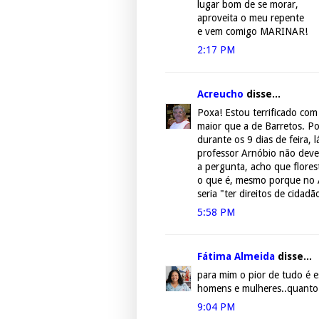
lugar bom de se morar,
aproveita o meu repente
e vem comigo MARINAR!
2:17 PM
Acreucho
disse...
Poxa! Estou terrificado com
maior que a de Barretos. Po
durante os 9 dias de feira, 
professor Arnóbio não deve
a pergunta, acho que flores
o que é, mesmo porque no A
seria "ter direitos de cidadã
5:58 PM
Fátima Almeida
disse...
para mim o pior de tudo é e
homens e mulheres..quanto a
9:04 PM