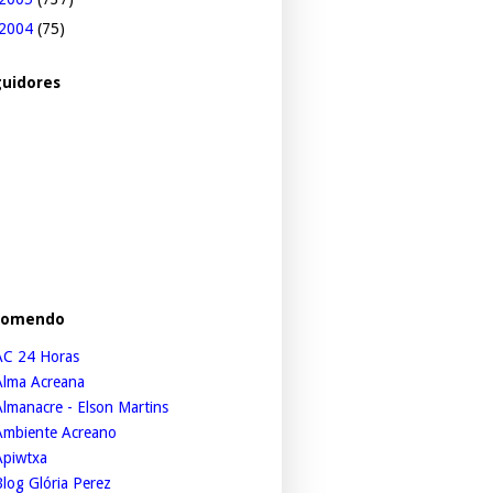
2004
(75)
uidores
comendo
AC 24 Horas
Alma Acreana
lmanacre - Elson Martins
Ambiente Acreano
Apiwtxa
log Glória Perez