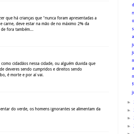
zer que há crianças que "nunca foram apresentadas a
de carne, deve estar na mão de no máximo 2% da
 de fora também...
j
 como cidadãos nessa cidade, ou alguém duvida que
a
 de deveres sendo cumpridos e direitos sendo
bo, é morte e por aí vai.
f
j
►
imentar do verde, os homens ignorantes se alimentam da
►
►
►
►