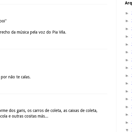
Arq
►
►
boi"
►
recho da música pela voz do Pia Vila.
►
►
►
►
►
►
 por não te calas.
►
►
►
►
rme dos garis, os carros de coleta, as caixas de coleta,
►
ola e outras cositas más...
►
▼