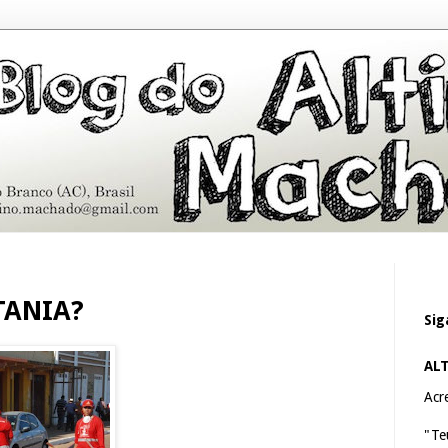
TANIA?
Sig
AL
Acre
"Te