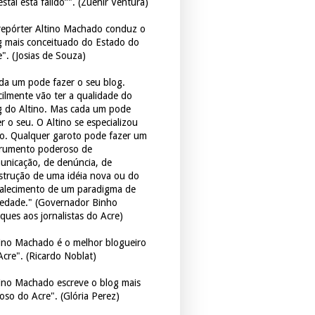
estal está falido”". (Zuenir Ventura)
repórter Altino Machado conduz o
g mais conceituado do Estado do
e". (Josias de Souza)
da um pode fazer o seu blog.
icilmente vão ter a qualidade do
g do Altino. Mas cada um pode
r o seu. O Altino se especializou
so. Qualquer garoto pode fazer um
trumento poderoso de
unicação, de denúncia, de
strução de uma idéia nova ou do
talecimento de um paradigma de
iedade." (Governador Binho
ques aos jornalistas do Acre)
tino Machado é o melhor blogueiro
Acre". (Ricardo Noblat)
tino Machado escreve o blog mais
oso do Acre". (Glória Perez)