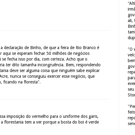
"Al
irm
gov
ali,
Bin
tam
dup
 a declaração de Binho, de que a feira de Rio Branco é
"O 
r aqui se esperam fechar 50 milhões de negócios
veí
lá se fecha isso por dia, com certeza. Acho que o
bem
ria ter dito tamanha incongruência. Bem, respondendo
gov
tania deve ser alguma coisa que ninguém sabe explicar
repe
cre, nunca se conseguiu exercer esse negócio, que
para
o, ficando na floresta".
eve
seu 
Sto
"Pe
fei
ssa imposição do vermelho para o uniforme dos garis,
rep
 florestania tem a ver porque a bosta do boi é verde
sen