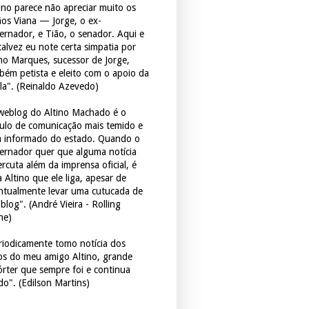
tino parece não apreciar muito os
ãos Viana — Jorge, o ex-
ernador, e Tião, o senador. Aqui e
 talvez eu note certa simpatia por
ho Marques, sucessor de Jorge,
bém petista e eleito com o apoio da
la". (Reinaldo Azevedo)
weblog do Altino Machado é o
culo de comunicação mais temido e
 informado do estado. Quando o
ernador quer que alguma notícia
rcuta além da imprensa oficial, é
 Altino que ele liga, apesar de
ntualmente levar uma cutucada de
blog". (André Vieira - Rolling
ne)
riodicamente tomo notícia dos
tos do meu amigo Altino, grande
órter que sempre foi e continua
do". (Edilson Martins)