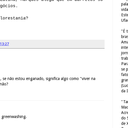
pal
gócios.
vid
Est
lorestania?
Ufa
"É 
bras
Ama
13:27
int
jorn
tra
Par
se 
fat
, se não estou enganado, significa algo como "viver na
gra
 não?
(Lu
da 
"Ta
Mac
Acr
m greenwashing.
do 
de 