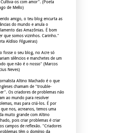
. Cultiva-os com amor". (Poeta
ago de Mello)
erido amigo, o teu blog encurta as
tâncias do mundo e anula o
ulamento das Amazônias. É bom
er que somos vizinhos. Carinho."
ta Aldísio Filgueiras)
o fosse o seu blog, no Acre só
tariam silêncios e manchetes de um
do que não é o nosso" (Marcos
icius Neves)
jornalista Altino Machado é o que
ingleses chamam de "trouble-
er". Os criadores de problemas não
ram ao mundo para resolver
blemas, mas para criá-los. É por
o que nos, acreanos, temos uma
ida muito grande com Altino
hado, pois criar problemas é criar
os campos de reflexão. "Criadores
problemas têm o domínio da