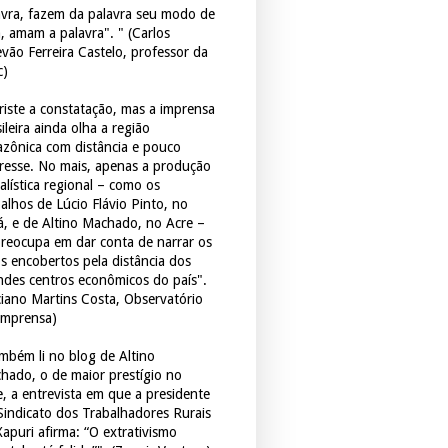
avra, fazem da palavra seu modo de
a, amam a palavra". " (Carlos
evão Ferreira Castelo, professor da
c)
triste a constatação, mas a imprensa
ileira ainda olha a região
zônica com distância e pouco
eresse. No mais, apenas a produção
alística regional – como os
balhos de Lúcio Flávio Pinto, no
á, e de Altino Machado, no Acre –
preocupa em dar conta de narrar os
os encobertos pela distância dos
ndes centros econômicos do país".
ciano Martins Costa, Observatório
Imprensa)
mbém li no blog de Altino
hado, o de maior prestígio no
e, a entrevista em que a presidente
Sindicato dos Trabalhadores Rurais
Xapuri afirma: “O extrativismo