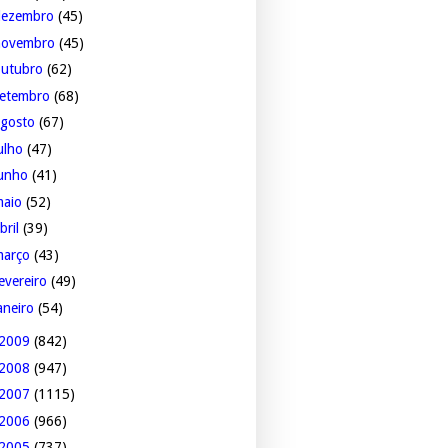
dezembro
(45)
novembro
(45)
outubro
(62)
setembro
(68)
agosto
(67)
ulho
(47)
junho
(41)
maio
(52)
bril
(39)
março
(43)
evereiro
(49)
aneiro
(54)
2009
(842)
2008
(947)
2007
(1115)
2006
(966)
2005
(737)