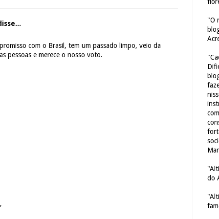
flor
"O 
isse...
blo
Acr
promisso com o Brasil, tem um passado limpo, veio da
nas pessoas e merece o nosso voto.
"Ca
Dif
blo
faze
nis
ins
com
con
for
soc
Mar
"Al
do 
"Al
,
fam