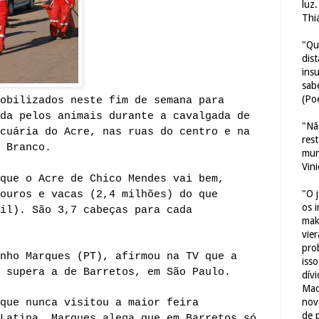
luz
Thi
"Qu
dis
ins
sab
(Poe
obilizados neste fim de semana para
da pelos animais durante a cavalgada de
"Nã
cuária do Acre, nas ruas do centro e na
res
 Branco.
mun
Vin
que o Acre de Chico Mendes vai bem,
"O 
ouros e vacas (2,4 milhões) do que
os 
il). São 3,7 cabeças para cada
mak
vie
pro
nho Marques (PT), afirmou na TV que a
iss
 supera a de Barretos, em São Paulo.
dív
Mac
nov
que nunca visitou a maior feira
de 
Latina, Marques alega que em Barretos só