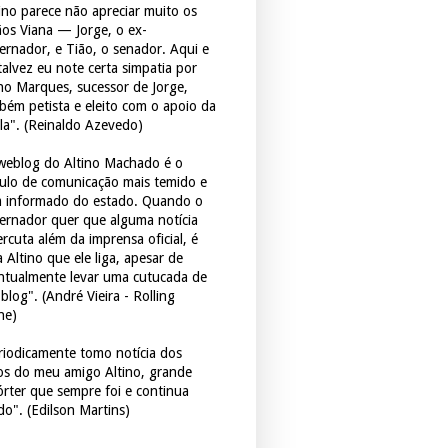
tino parece não apreciar muito os
ãos Viana — Jorge, o ex-
ernador, e Tião, o senador. Aqui e
 talvez eu note certa simpatia por
ho Marques, sucessor de Jorge,
bém petista e eleito com o apoio da
la". (Reinaldo Azevedo)
weblog do Altino Machado é o
culo de comunicação mais temido e
 informado do estado. Quando o
ernador quer que alguma notícia
rcuta além da imprensa oficial, é
 Altino que ele liga, apesar de
ntualmente levar uma cutucada de
blog". (André Vieira - Rolling
ne)
riodicamente tomo notícia dos
tos do meu amigo Altino, grande
órter que sempre foi e continua
do". (Edilson Martins)