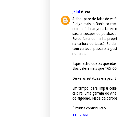
Jalul
disse...
Altino, pare de falar de est
E digo mais: a Bahia só tem
quintal foi inaugurada re
suspensos,pés de goiabas b
Estou fazendo minha própria
na cultura do tacacá. Se der
com certeza, passarei a go
no ninho.
Espia, acho que as queridas
Elas valem mais que 165.0
Deixe as estátuas em paz. E
Em tempo: para limpar cobre
caipira, uma garrafa de vin
de algodão. Nada de peroba
É minha contribuição.
11:07 AM