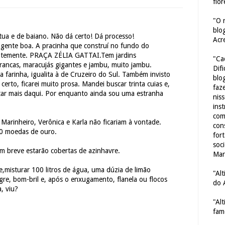
flor
"O 
blo
átua e de baiano. Não dá certo! Dá processo!
Acr
 gente boa. A pracinha que construí no fundo do
centemente. PRAÇA ZÉLIA GATTAI.Tem jardins
"Ca
rancas, maracujás gigantes e jambu, muito jambu.
Dif
 farinha, igualita à de Cruzeiro do Sul. Também invisto
blo
 certo, ficarei muito prosa. Mandei buscar trinta cuias e,
faze
star mais daqui. Por enquanto ainda sou uma estranha
nis
ins
com
 Marinheiro, Verônica e Karla não ficariam à vontade.
con
00 moedas de ouro.
for
soc
m breve estarão cobertas de azinhavre.
Mar
,misturar 100 litros de água, uma dúzia de limão
"Al
agre, bom-bril e, após o enxugamento, flanela ou flocos
do 
, viu?
"Al
fam