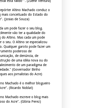
estal está falido”". (Zuenir Ventura)
repórter Altino Machado conduz o
g mais conceituado do Estado do
e". (Josias de Souza)
da um pode fazer o seu blog.
icilmente vão ter a qualidade do
g do Altino. Mas cada um pode
r o seu. O Altino se especializou
so. Qualquer garoto pode fazer um
trumento poderoso de
unicação, de denúncia, de
strução de uma idéia nova ou do
talecimento de um paradigma de
iedade." (Governador Binho
ques aos jornalistas do Acre)
tino Machado é o melhor blogueiro
Acre". (Ricardo Noblat)
tino Machado escreve o blog mais
oso do Acre". (Glória Perez)