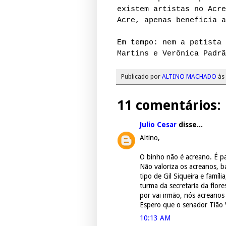
existem artistas no Acre
Acre, apenas beneficia a
Em tempo: nem a petista 
Martins e Verônica Padrã
Publicado por
ALTINO MACHADO
às
11 comentários:
Julio Cesar
disse...
Altino,
O binho não é acreano. É pa
Não valoriza os acreanos, b
tipo de Gil Siqueira e famí
turma da secretaria da flore
por vai irmão, nós acreano
Espero que o senador Tião V
10:13 AM