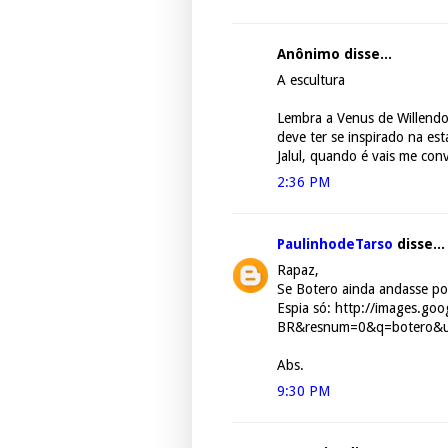
Anônimo disse...
A escultura
Lembra a Venus de Willendor
deve ter se inspirado na est
Jalul, quando é vais me con
2:36 PM
PaulinhodeTarso
disse...
Rapaz,
Se Botero ainda andasse por
Espia só: http://images.goo
BR&resnum=0&q=botero&
Abs.
9:30 PM