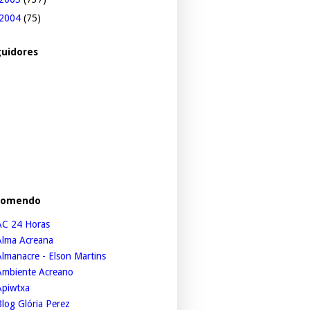
2004
(75)
uidores
comendo
AC 24 Horas
Alma Acreana
lmanacre - Elson Martins
Ambiente Acreano
Apiwtxa
log Glória Perez