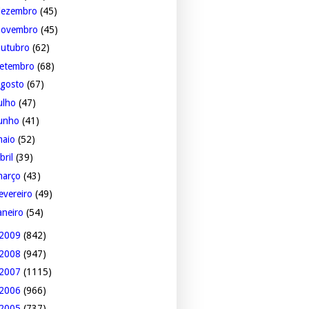
dezembro
(45)
novembro
(45)
outubro
(62)
setembro
(68)
agosto
(67)
ulho
(47)
junho
(41)
maio
(52)
bril
(39)
março
(43)
evereiro
(49)
aneiro
(54)
2009
(842)
2008
(947)
2007
(1115)
2006
(966)
2005
(737)