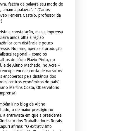
avra, fazem da palavra seu modo de
a, amam a palavra". " (Carlos
evão Ferreira Castelo, professor da
c)
triste a constatação, mas a imprensa
ileira ainda olha a região
zônica com distância e pouco
eresse. No mais, apenas a produção
alística regional – como os
balhos de Lúcio Flávio Pinto, no
á, e de Altino Machado, no Acre –
preocupa em dar conta de narrar os
os encobertos pela distância dos
ndes centros econômicos do país".
ciano Martins Costa, Observatório
Imprensa)
mbém li no blog de Altino
hado, o de maior prestígio no
e, a entrevista em que a presidente
Sindicato dos Trabalhadores Rurais
Xapuri afirma: “O extrativismo