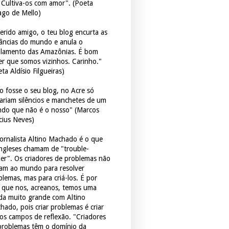
. Cultiva-os com amor". (Poeta
ago de Mello)
erido amigo, o teu blog encurta as
tâncias do mundo e anula o
ulamento das Amazônias. É bom
er que somos vizinhos. Carinho."
ta Aldísio Filgueiras)
o fosse o seu blog, no Acre só
tariam silêncios e manchetes de um
do que não é o nosso" (Marcos
icius Neves)
jornalista Altino Machado é o que
ingleses chamam de "trouble-
er". Os criadores de problemas não
ram ao mundo para resolver
blemas, mas para criá-los. É por
o que nos, acreanos, temos uma
ida muito grande com Altino
hado, pois criar problemas é criar
os campos de reflexão. "Criadores
problemas têm o domínio da