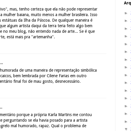
Arq
vivo", mas, tenho certeza que ela não pode representar
►
 mulher baiana, muito menos a mulher brasileira. Isso
 estátuas da Ilha da Páscoa. De qualquer maneira é
►
que algum artista daqui da terra teria feito algo bem
►
se no meu blog, não entendo nada de arte... Se é que
►
te, está mais pra "artemanha".
►
►
►
..
►
em humorada de uma maneira de representação simbólica
►
arcaicos, bem lembrada por Cilene Farias em outro
entário final foi de mau gosto, desnecessário.
►
►
►
►
..
►
 comentário porque a própria Karla Martins me contou
te perguntando se ela havia posado para a artista
►
magrelo mal humorado, rapaz. Qual o problema de
▼