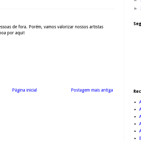
►
Seg
essoas de fora. Porém, vamos valorizar nossos artistas
boa por aqui!
Página inicial
Postagem mais antiga
Re
A
B