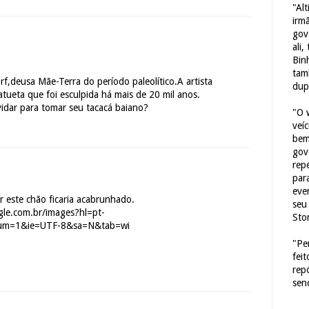
"Al
irm
gov
ali,
Bin
tam
f,deusa Mãe-Terra do período paleolítico.A artista
dup
atueta que foi esculpida há mais de 20 mil anos.
vidar para tomar seu tacacá baiano?
"O 
veí
bem
gov
repe
para
eve
 este chão ficaria acabrunhado.
seu 
gle.com.br/images?hl=pt-
Sto
um=1&ie=UTF-8&sa=N&tab=wi
"Pe
fei
rep
sen