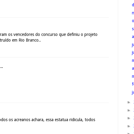
oram os vencedores do concurso que definiu o projeto
truído em Rio Branco..
j
..
a
f
j
►
►
►
odos os acreanos achara, essa estatua ridicula, todos
►
►