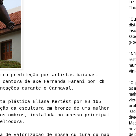
luz
Thi
"Qu
dis
ins
sab
(Poe
"Nã
res
mun
Vin
tra predileção por artistas baianas.
 cantora de axé Fernanda Farani por R$
"O 
ntações durante o Carnaval.
os 
mak
vie
ta plástica Eliana Kertész por R$ 165
pro
ção da escultura em bronze de uma mulher
iss
os ombros, instalada no acesso principal
dív
eliodora.
Mac
nov
de 
ca de valorização de nossa cultura ou
não