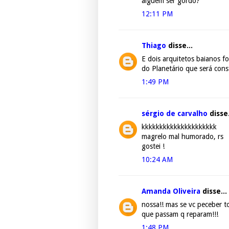
alguém ser gordo?
12:11 PM
Thiago
disse...
E dois arquitetos baianos f
do Planetário que será cons
1:49 PM
sérgio de carvalho
disse.
kkkkkkkkkkkkkkkkkkkkk
magrelo mal humorado, rs
gostei !
10:24 AM
Amanda Oliveira
disse...
nossa!! mas se vc peceber t
que passam q reparam!!!
1:48 PM