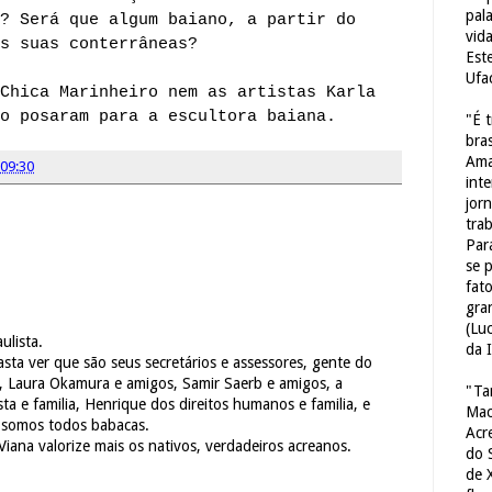
pal
? Será que algum baiano, a partir do
vid
s suas conterrâneas?
Est
Ufa
Chica Marinheiro nem as artistas Karla
o posaram para a escultora baiana.
"É 
bras
Ama
09:30
int
jorn
tra
Par
se 
fat
gra
(Lu
ulista.
da 
asta ver que são seus secretários e assessores, gente do
lia, Laura Okamura e amigos, Samir Saerb e amigos, a
"Ta
sta e familia, Henrique dos direitos humanos e familia, e
Mac
s somos todos babacas.
Acr
iana valorize mais os nativos, verdadeiros acreanos.
do 
de 