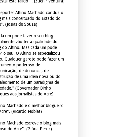
estal está falido”". (Zuenir Ventura)
repórter Altino Machado conduz o
g mais conceituado do Estado do
e". (Josias de Souza)
da um pode fazer o seu blog.
icilmente vão ter a qualidade do
g do Altino. Mas cada um pode
r o seu. O Altino se especializou
so. Qualquer garoto pode fazer um
trumento poderoso de
unicação, de denúncia, de
strução de uma idéia nova ou do
talecimento de um paradigma de
iedade." (Governador Binho
ques aos jornalistas do Acre)
tino Machado é o melhor blogueiro
Acre". (Ricardo Noblat)
tino Machado escreve o blog mais
oso do Acre". (Glória Perez)