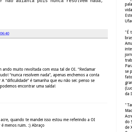
r não adianta pois nunca resolvem nada,
pal
vid
Est
Ufa
"É 
06:40
bras
Ama
int
jorn
tra
.
Par
 ando muito revoltada com essa tal de OI. “Reclamar
se 
a tudo! “nunca resolvem nada”, apenas enchemos a conta
fat
? A “dificulidade” é tamanha que eu não sei: penso se
gra
, podemos encontrar uma saída!
(Lu
da 
"Ta
Mac
Acr
acre, quando te mandei isso estou me referindo a OI
do 
ar é menos ruim. :) Abraço
de 