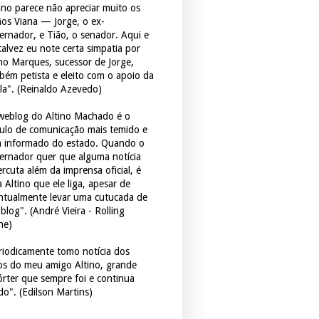
tino parece não apreciar muito os
ãos Viana — Jorge, o ex-
ernador, e Tião, o senador. Aqui e
 talvez eu note certa simpatia por
ho Marques, sucessor de Jorge,
bém petista e eleito com o apoio da
la". (Reinaldo Azevedo)
weblog do Altino Machado é o
culo de comunicação mais temido e
 informado do estado. Quando o
ernador quer que alguma notícia
rcuta além da imprensa oficial, é
 Altino que ele liga, apesar de
ntualmente levar uma cutucada de
blog". (André Vieira - Rolling
ne)
riodicamente tomo notícia dos
tos do meu amigo Altino, grande
órter que sempre foi e continua
do". (Edilson Martins)