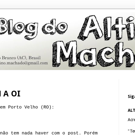
 A OI
Sig
em Porto Velho (RO):
AL
Acre
"Te
não tem nada haver com o post. Porém