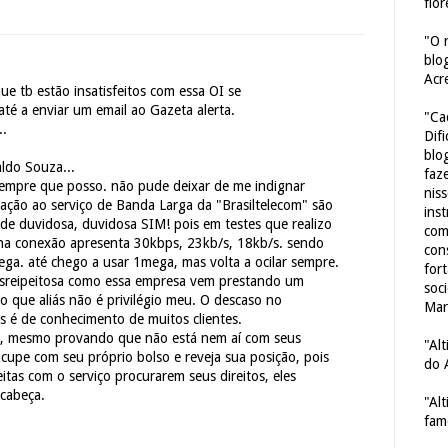
flor
"O 
blo
Acr
ue tb estão insatisfeitos com essa OI se
até a enviar um email ao Gazeta alerta.
"Ca
..
Dif
blo
ldo Souza...
faze
 sempre que posso. não pude deixar de me indignar
nis
ação ao serviço de Banda Larga da "Brasiltelecom" são
ins
de duvidosa, duvidosa SIM! pois em testes que realizo
com
nha conexão apresenta 30kbps, 23kb/s, 18kb/s. sendo
con
ga. até chego a usar 1mega, mas volta a ocilar sempre.
for
esreipeitosa como essa empresa vem prestando um
soc
 o que aliás não é privilégio meu. O descaso no
Mar
s é de conhecimento de muitos clientes.
m, mesmo provando que não está nem aí com seus
"Al
ocupe com seu próprio bolso e reveja sua posição, pois
do 
eitas com o serviço procurarem seus direitos, eles
cabeça.
"Al
fam