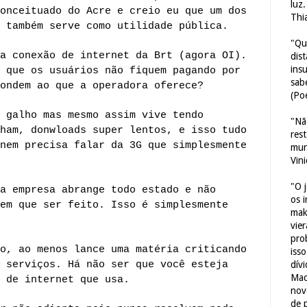
luz
onceituado do Acre e creio eu que um dos
Thi
 também serve como utilidade pública.
"Qu
a conexão de internet da Brt (agora OI).
dis
ins
 que os usuários não fiquem pagando por
sab
ondem ao que a operadora oferece?
(Poe
 galho mas mesmo assim vive tendo
"Nã
ham, donwloads super lentos, e isso tudo
res
nem precisa falar da 3G que simplesmente
mun
Vin
"O 
a empresa abrange todo estado e não
os 
em que ser feito. Isso é simplesmente
mak
vie
pro
o, ao menos lance uma matéria criticando
iss
 serviços. Há não ser que você esteja
dív
Mac
 de internet que usa.
nov
de 