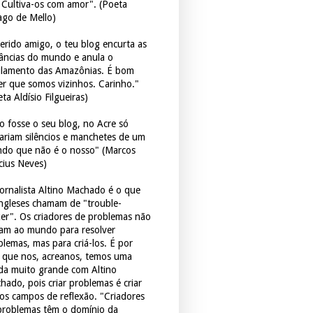
. Cultiva-os com amor". (Poeta
ago de Mello)
erido amigo, o teu blog encurta as
tâncias do mundo e anula o
ulamento das Amazônias. É bom
er que somos vizinhos. Carinho."
ta Aldísio Filgueiras)
o fosse o seu blog, no Acre só
tariam silêncios e manchetes de um
do que não é o nosso" (Marcos
icius Neves)
jornalista Altino Machado é o que
ingleses chamam de "trouble-
er". Os criadores de problemas não
ram ao mundo para resolver
blemas, mas para criá-los. É por
o que nos, acreanos, temos uma
ida muito grande com Altino
hado, pois criar problemas é criar
os campos de reflexão. "Criadores
problemas têm o domínio da