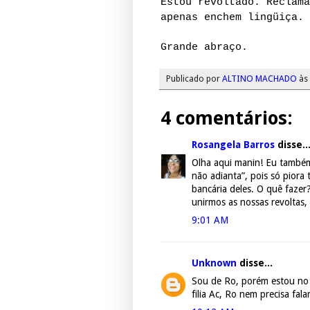
Estou revoltado. Reclama
apenas enchem lingüiça.
Grande abraço.
Publicado por
ALTINO MACHADO
às
4 comentários:
Rosangela Barros
disse..
Olha aqui manin! Eu também
não adianta”, pois só pior
bancária deles. O quê fazer
unirmos as nossas revoltas
9:01 AM
Unknown
disse...
Sou de Ro, porém estou no 
filia Ac, Ro nem precisa fal