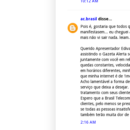
10:12 AM
ac.brasil
disse...
Pois é, gostaria que todos q
manifestasem... eu cheguei 
mais não vi sair nada. leiam.
Querido Apresentador Ediva
assistindo o Gazeta Alerta
juntamente com você em rel
quedas constantes, velocida
em horários diferentes, mi
que minha internet é de 1me
Acho lamentável a forma d
serviço que deixa a desejar.
tratamento com seus cliente
Espero que a Brasil Teleco
clientes, pelo menos se pre
se todas as pessoas insatisf
também terão muita dor de 
2:16 AM