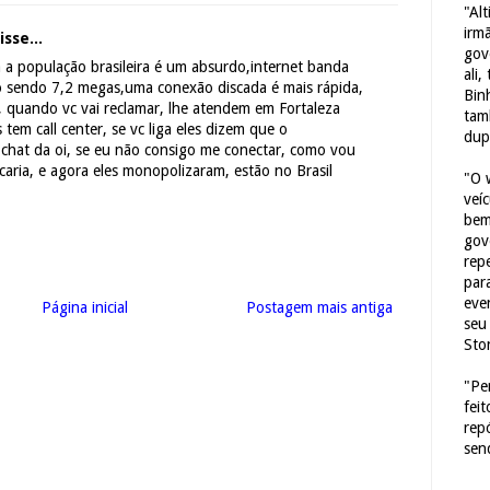
"Al
irm
sse...
gov
a a população brasileira é um absurdo,internet banda
ali,
 sendo 7,2 megas,uma conexão discada é mais rápida,
Bin
, quando vc vai reclamar, lhe atendem em Fortaleza
tam
tem call center, se vc liga eles dizem que o
dup
 chat da oi, se eu não consigo me conectar, como vou
caria, e agora eles monopolizaram, estão no Brasil
"O 
veí
bem
gov
repe
para
eve
Página inicial
Postagem mais antiga
seu 
Sto
"Pe
fei
rep
sen