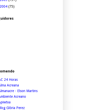
2004
(75)
uidores
comendo
AC 24 Horas
Alma Acreana
lmanacre - Elson Martins
Ambiente Acreano
Apiwtxa
log Glória Perez