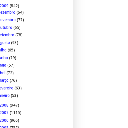
2009
(842)
dezembro
(64)
novembro
(77)
outubro
(65)
setembro
(78)
agosto
(93)
ulho
(65)
junho
(79)
maio
(57)
bril
(72)
março
(76)
evereiro
(63)
aneiro
(53)
2008
(947)
2007
(1115)
2006
(966)
2005
(737)