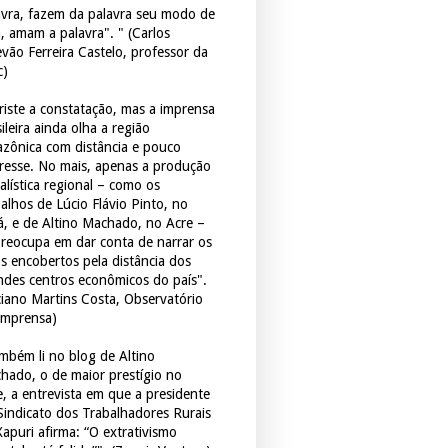
avra, fazem da palavra seu modo de
a, amam a palavra". " (Carlos
evão Ferreira Castelo, professor da
c)
triste a constatação, mas a imprensa
ileira ainda olha a região
zônica com distância e pouco
eresse. No mais, apenas a produção
alística regional – como os
balhos de Lúcio Flávio Pinto, no
á, e de Altino Machado, no Acre –
preocupa em dar conta de narrar os
os encobertos pela distância dos
ndes centros econômicos do país".
ciano Martins Costa, Observatório
Imprensa)
mbém li no blog de Altino
hado, o de maior prestígio no
e, a entrevista em que a presidente
Sindicato dos Trabalhadores Rurais
Xapuri afirma: “O extrativismo