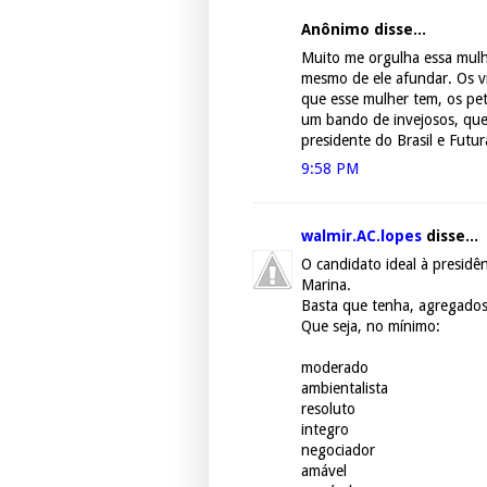
Anônimo disse...
Muito me orgulha essa mulh
mesmo de ele afundar. Os vi
que esse mulher tem, os pet
um bando de invejosos, que 
presidente do Brasil e Fut
9:58 PM
walmir.AC.lopes
disse...
O candidato ideal à presidê
Marina.
Basta que tenha, agregados
Que seja, no mínimo:
moderado
ambientalista
resoluto
integro
negociador
amável