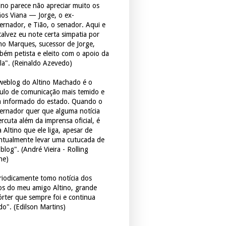
tino parece não apreciar muito os
ãos Viana — Jorge, o ex-
ernador, e Tião, o senador. Aqui e
 talvez eu note certa simpatia por
ho Marques, sucessor de Jorge,
bém petista e eleito com o apoio da
la". (Reinaldo Azevedo)
weblog do Altino Machado é o
culo de comunicação mais temido e
 informado do estado. Quando o
ernador quer que alguma notícia
rcuta além da imprensa oficial, é
 Altino que ele liga, apesar de
ntualmente levar uma cutucada de
blog". (André Vieira - Rolling
ne)
riodicamente tomo notícia dos
tos do meu amigo Altino, grande
órter que sempre foi e continua
do". (Edilson Martins)