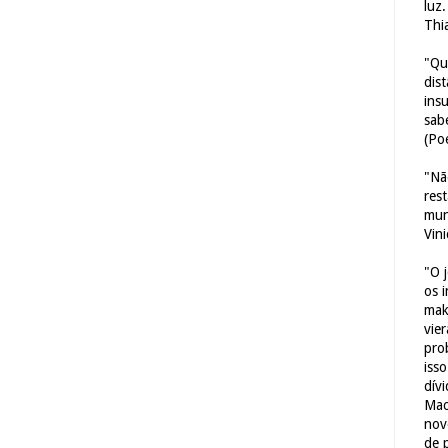
luz
Thi
"Qu
dis
ins
sab
(Poe
"Nã
res
mun
Vin
"O 
os 
mak
vie
pro
iss
dív
Mac
nov
de 