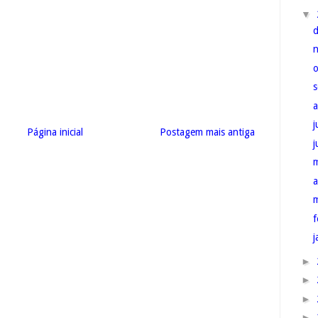
▼
j
Página inicial
Postagem mais antiga
a
f
j
►
►
►
►