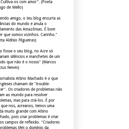
. Cultiva-os com amor". (Poeta
ago de Mello)
erido amigo, o teu blog encurta as
tâncias do mundo e anula o
ulamento das Amazônias. É bom
er que somos vizinhos. Carinho."
ta Aldísio Filgueiras)
o fosse o seu blog, no Acre só
tariam silêncios e manchetes de um
do que não é o nosso" (Marcos
icius Neves)
jornalista Altino Machado é o que
ingleses chamam de "trouble-
er". Os criadores de problemas não
ram ao mundo para resolver
blemas, mas para criá-los. É por
o que nos, acreanos, temos uma
ida muito grande com Altino
hado, pois criar problemas é criar
os campos de reflexão. "Criadores
problemas têm o domínio da