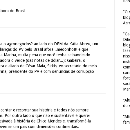
flor
bora do Brasil
"O 
blo
Acr
"Ca
Dif
ara o agronegócios? ao lado do DEM da Kátia Abreu, um
blo
lianças do PV pelo Brasil afora...medonho!!! e que
faze
ena Marina, muita pena que você tenha se bandeado
nis
adora o verde (das notas de dólar...): Gabeira, o
ins
a e aliado de César Maia, Sirkis, ex-secretário do meio
com
nna, presidente do PV e com denúncias de corrupção
con
for
soc
Mar
"Al
do 
contar e recontar sua história e todos nós sempre
ar. Por outro lado o que não é sustentável é querer
"Al
desivada à história de Chico Mendes e, transformá-la
fam
overnar um país com dimensões continentais.