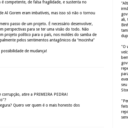
é competente, de falsa fragilidade, e sustenta no
"Al
irm
de Al Gorem eram imbatíveis, mas isso só não o tornou
gov
ali,
imeiro passo de um projeto. É necessário desenvolver,
Bin
em perspectivas para se ter uma visão do todo. Não
tam
m projeto político para o país, nos moldes do samba de
dup
ipalmente pelos sentimentos antagônicos da “mocinha”
"O 
possibilidade de mudança!
veí
bem
gov
repe
para
eve
seu 
Sto
 corrupção, atire a PRIMEIRA PEDRA!
to"?
"Pe
 segura? Quero ver quem é o mais honesto dos
fei
rep
sen