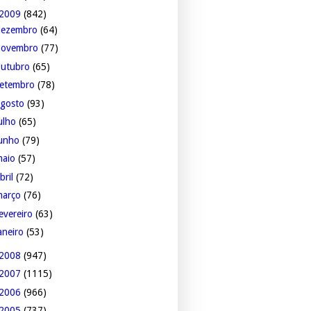
2009
(842)
dezembro
(64)
novembro
(77)
outubro
(65)
setembro
(78)
agosto
(93)
ulho
(65)
junho
(79)
maio
(57)
bril
(72)
março
(76)
evereiro
(63)
aneiro
(53)
2008
(947)
2007
(1115)
2006
(966)
2005
(737)