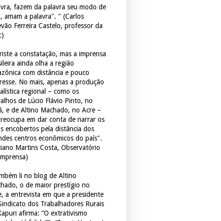
avra, fazem da palavra seu modo de
a, amam a palavra". " (Carlos
evão Ferreira Castelo, professor da
c)
triste a constatação, mas a imprensa
ileira ainda olha a região
zônica com distância e pouco
eresse. No mais, apenas a produção
alística regional – como os
balhos de Lúcio Flávio Pinto, no
á, e de Altino Machado, no Acre –
preocupa em dar conta de narrar os
os encobertos pela distância dos
ndes centros econômicos do país".
ciano Martins Costa, Observatório
Imprensa)
mbém li no blog de Altino
hado, o de maior prestígio no
e, a entrevista em que a presidente
Sindicato dos Trabalhadores Rurais
Xapuri afirma: “O extrativismo