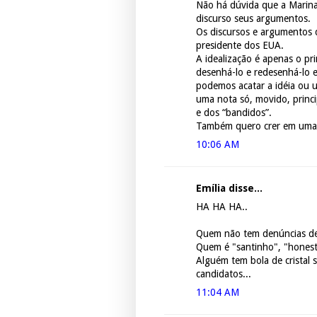
Não há dúvida que a Marina 
discurso seus argumentos.
Os discursos e argumentos 
presidente dos EUA.
A idealização é apenas o pr
desenhá-lo e redesenhá-lo 
podemos acatar a idéia ou u
uma nota só, movido, princ
e dos “bandidos”.
Também quero crer em uma 
10:06 AM
Emília disse...
HA HA HA..
Quem não tem denúncias de
Quem é "santinho", "hones
Alguém tem bola de cristal
candidatos...
11:04 AM