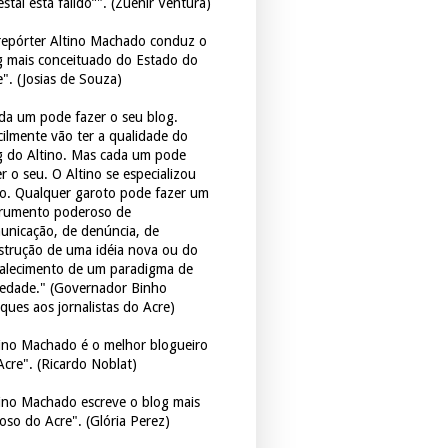
estal está falido”". (Zuenir Ventura)
repórter Altino Machado conduz o
g mais conceituado do Estado do
e". (Josias de Souza)
da um pode fazer o seu blog.
icilmente vão ter a qualidade do
g do Altino. Mas cada um pode
r o seu. O Altino se especializou
so. Qualquer garoto pode fazer um
trumento poderoso de
unicação, de denúncia, de
strução de uma idéia nova ou do
talecimento de um paradigma de
iedade." (Governador Binho
ques aos jornalistas do Acre)
tino Machado é o melhor blogueiro
Acre". (Ricardo Noblat)
tino Machado escreve o blog mais
oso do Acre". (Glória Perez)