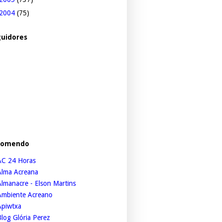
2004
(75)
uidores
comendo
AC 24 Horas
Alma Acreana
lmanacre - Elson Martins
Ambiente Acreano
Apiwtxa
log Glória Perez