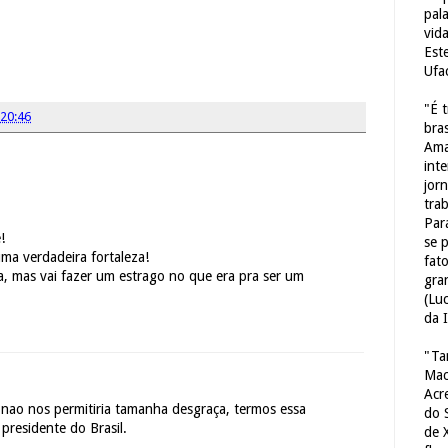
pal
vid
Est
Ufa
"É 
20:46
bras
Ama
int
jorn
tra
Par
!
se 
uma verdadeira fortaleza!
fat
a, mas vai fazer um estrago no que era pra ser um
gra
(Lu
da 
"Ta
Mac
Acr
 nao nos permitiria tamanha desgraça, termos essa
do 
presidente do Brasil.
de 