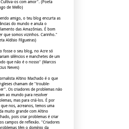
. Cultiva-os com amor". (Poeta
ago de Mello)
erido amigo, o teu blog encurta as
tâncias do mundo e anula o
ulamento das Amazônias. É bom
er que somos vizinhos. Carinho."
ta Aldísio Filgueiras)
o fosse o seu blog, no Acre só
tariam silêncios e manchetes de um
do que não é o nosso" (Marcos
icius Neves)
jornalista Altino Machado é o que
ingleses chamam de "trouble-
er". Os criadores de problemas não
ram ao mundo para resolver
blemas, mas para criá-los. É por
o que nos, acreanos, temos uma
ida muito grande com Altino
hado, pois criar problemas é criar
os campos de reflexão. "Criadores
problemas têm o domínio da