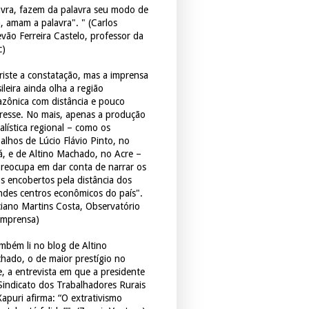
avra, fazem da palavra seu modo de
a, amam a palavra". " (Carlos
evão Ferreira Castelo, professor da
c)
triste a constatação, mas a imprensa
ileira ainda olha a região
zônica com distância e pouco
eresse. No mais, apenas a produção
alística regional – como os
balhos de Lúcio Flávio Pinto, no
á, e de Altino Machado, no Acre –
preocupa em dar conta de narrar os
os encobertos pela distância dos
ndes centros econômicos do país".
ciano Martins Costa, Observatório
Imprensa)
mbém li no blog de Altino
hado, o de maior prestígio no
e, a entrevista em que a presidente
Sindicato dos Trabalhadores Rurais
Xapuri afirma: “O extrativismo