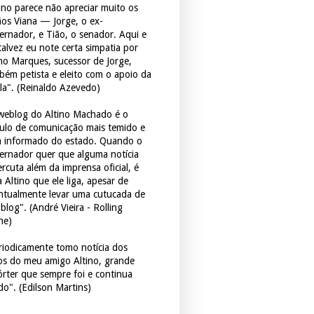
tino parece não apreciar muito os
ãos Viana — Jorge, o ex-
ernador, e Tião, o senador. Aqui e
 talvez eu note certa simpatia por
ho Marques, sucessor de Jorge,
bém petista e eleito com o apoio da
la". (Reinaldo Azevedo)
weblog do Altino Machado é o
culo de comunicação mais temido e
 informado do estado. Quando o
ernador quer que alguma notícia
rcuta além da imprensa oficial, é
 Altino que ele liga, apesar de
ntualmente levar uma cutucada de
blog". (André Vieira - Rolling
ne)
riodicamente tomo notícia dos
tos do meu amigo Altino, grande
órter que sempre foi e continua
do". (Edilson Martins)