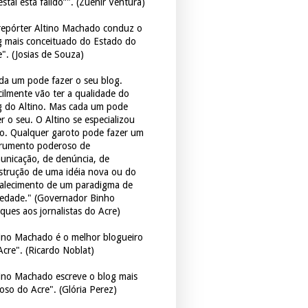
estal está falido”". (Zuenir Ventura)
repórter Altino Machado conduz o
g mais conceituado do Estado do
e". (Josias de Souza)
da um pode fazer o seu blog.
icilmente vão ter a qualidade do
g do Altino. Mas cada um pode
r o seu. O Altino se especializou
so. Qualquer garoto pode fazer um
trumento poderoso de
unicação, de denúncia, de
strução de uma idéia nova ou do
talecimento de um paradigma de
iedade." (Governador Binho
ques aos jornalistas do Acre)
tino Machado é o melhor blogueiro
Acre". (Ricardo Noblat)
tino Machado escreve o blog mais
oso do Acre". (Glória Perez)