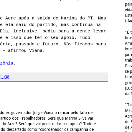
pal
vid
Est
o Acre após a saída de Marina do PT. Mas
Ufa
e ela saiu do partido, mas continua na
Ela, inclusive, pediu para a gente levar
"É 
e é isso que tem o seu apoio. Tudo
bras
Ama
ória, passado e futuro. Nós ficamos para
int
 - afirmou Viana.
jorn
tra
zônia
.
Par
se 
fat
11:38
gra
(Lu
da 
"Ta
Mac
do ex governador Jorge Viana o rancor pelo fato de
Acr
Partido dos Trabalhadores. Será que Marina Silva vai
do 
 do Acre? Será que vai pedir e dar seu apoio? Tudo é
de 
 sido descartado como "coordenador da campanha de