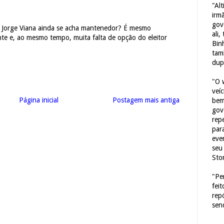
"Al
irm
gov
 Jorge Viana ainda se acha mantenedor? É mesmo
ali,
te e, ao mesmo tempo, muita falta de opção do eleitor
Bin
tam
dup
"O 
veí
Página inicial
Postagem mais antiga
bem
gov
repe
para
eve
seu 
Sto
"Pe
fei
rep
sen