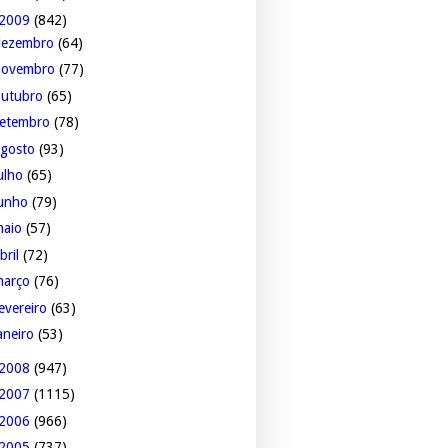
2009
(842)
dezembro
(64)
novembro
(77)
outubro
(65)
setembro
(78)
agosto
(93)
ulho
(65)
junho
(79)
maio
(57)
bril
(72)
março
(76)
evereiro
(63)
aneiro
(53)
2008
(947)
2007
(1115)
2006
(966)
2005
(737)