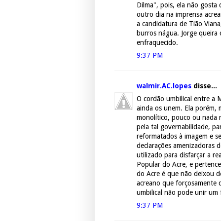
Dilma", pois, ela não gosta 
outro dia na imprensa acre
a candidatura de Tião Viana
burros nágua. Jorge queira
enfraquecido.
9:37 PM
walmir.AC.lopes
disse...
O cordão umbilical entre a 
ainda os unem. Ela porém, 
monolítico, pouco ou nada 
pela tal governabilidade, pa
reformatados à imagem e sem
declarações amenizadoras 
utilizado para disfarçar a r
Popular do Acre, e pertence
do Acre é que não deixou d
acreano que forçosamente d
umbilical não pode unir um 
9:37 PM