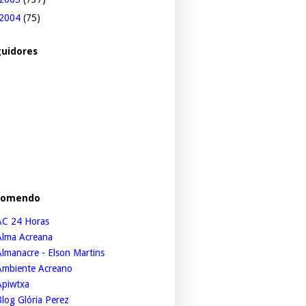
2004
(75)
uidores
comendo
AC 24 Horas
Alma Acreana
lmanacre - Elson Martins
Ambiente Acreano
Apiwtxa
log Glória Perez