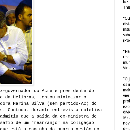
luz
Thi
"Qu
dis
ins
sab
(Poe
"Nã
res
mun
Vin
"O 
os 
mak
x-governador do Acre e presidente do
vie
o da Helibras, tentou minimizar o
pro
dora Marina Silva (sem partido-AC) do
iss
s. Contudo, durante entrevista coletiva
dív
admitiu que a saída da ex-ministra do
Mac
safio de um “rearranjo” na coligação
nov
de 
que está a caminho da quarta gestão no