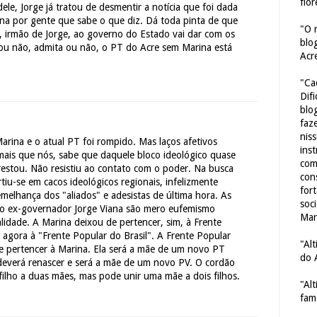
flor
dele, Jorge já tratou de desmentir a notícia que foi dada
ana por gente que sabe o que diz. Dá toda pinta de que
"O 
, irmão de Jorge, ao governo do Estado vai dar com os
blo
 ou não, admita ou não, o PT do Acre sem Marina está
Acr
"Ca
Dif
blo
faze
nis
Marina e o atual PT foi rompido. Mas laços afetivos
ins
mais que nós, sabe que daquele bloco ideológico quase
com
restou. Não resistiu ao contato com o poder. Na busca
con
rtiu-se em cacos ideológicos regionais, infelizmente
for
elhança dos "aliados" e adesistas de última hora. As
soc
do ex-governador Jorge Viana são mero eufemismo
Mar
ealidade. A Marina deixou de pertencer, sim, à Frente
 agora à "Frente Popular do Brasil". A Frente Popular
"Al
e pertencer à Marina. Ela será a mãe de um novo PT
do 
everá renascer e será a mãe de um novo PV. O cordão
filho a duas mães, mas pode unir uma mãe a dois filhos.
"Al
fam