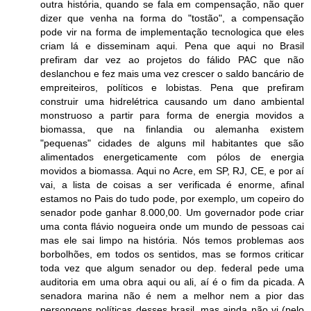
outra história, quando se fala em compensação, não quer
dizer que venha na forma do "tostão", a compensação
pode vir na forma de implementação tecnologica que eles
criam lá e disseminam aqui. Pena que aqui no Brasil
prefiram dar vez ao projetos do fálido PAC que não
deslanchou e fez mais uma vez crescer o saldo bancário de
empreiteiros, políticos e lobistas. Pena que prefiram
construir uma hidrelétrica causando um dano ambiental
monstruoso a partir para forma de energia movidos a
biomassa, que na finlandia ou alemanha existem
"pequenas" cidades de alguns mil habitantes que são
alimentados energeticamente com pólos de energia
movidos a biomassa. Aqui no Acre, em SP, RJ, CE, e por aí
vai, a lista de coisas a ser verificada é enorme, afinal
estamos no Pais do tudo pode, por exemplo, um copeiro do
senador pode ganhar 8.000,00. Um governador pode criar
uma conta flávio nogueira onde um mundo de pessoas cai
mas ele sai limpo na história. Nós temos problemas aos
borbolhões, em todos os sentidos, mas se formos criticar
toda vez que algum senador ou dep. federal pede uma
auditoria em uma obra aqui ou ali, aí é o fim da picada. A
senadora marina não é nem a melhor nem a pior das
persongens políticas desses brasil, mas ainda não vi (pelo