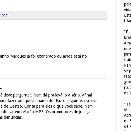
pal
vid
Est
15:21
Ufa
"É 
bras
Ama
int
jorn
inho Marques já foi exonerado ou ainda está no
tra
Par
se 
fat
gra
(Lu
..
da 
 deve perguntar. Nem dá pra levá-lo a sério, afinal
para fazer um questionamento. Faz o seguinte: escreve
"Ta
ia de Gestão. Conta para eles o que você sabe. Nem
Mac
entificar em relação MPE. Os promotores de justiça
Acr
as denúncias.
do 
de 