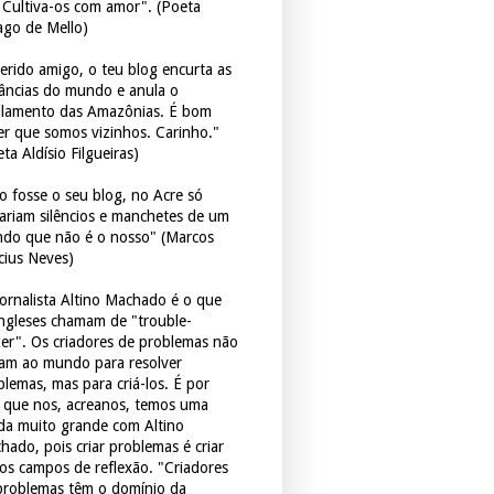
. Cultiva-os com amor". (Poeta
ago de Mello)
erido amigo, o teu blog encurta as
tâncias do mundo e anula o
ulamento das Amazônias. É bom
er que somos vizinhos. Carinho."
ta Aldísio Filgueiras)
o fosse o seu blog, no Acre só
tariam silêncios e manchetes de um
do que não é o nosso" (Marcos
icius Neves)
jornalista Altino Machado é o que
ingleses chamam de "trouble-
er". Os criadores de problemas não
ram ao mundo para resolver
blemas, mas para criá-los. É por
o que nos, acreanos, temos uma
ida muito grande com Altino
hado, pois criar problemas é criar
os campos de reflexão. "Criadores
problemas têm o domínio da