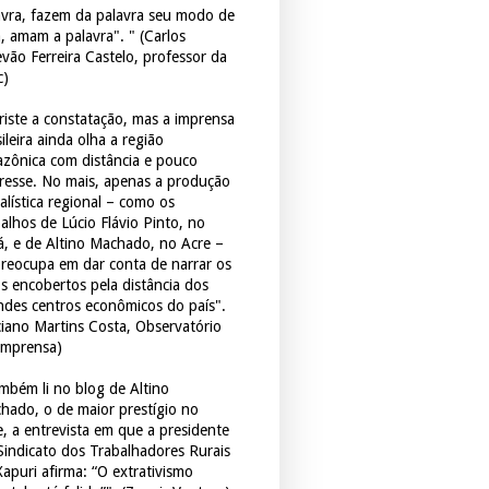
avra, fazem da palavra seu modo de
a, amam a palavra". " (Carlos
evão Ferreira Castelo, professor da
c)
triste a constatação, mas a imprensa
ileira ainda olha a região
zônica com distância e pouco
eresse. No mais, apenas a produção
alística regional – como os
balhos de Lúcio Flávio Pinto, no
á, e de Altino Machado, no Acre –
preocupa em dar conta de narrar os
os encobertos pela distância dos
ndes centros econômicos do país".
ciano Martins Costa, Observatório
Imprensa)
mbém li no blog de Altino
hado, o de maior prestígio no
e, a entrevista em que a presidente
Sindicato dos Trabalhadores Rurais
Xapuri afirma: “O extrativismo