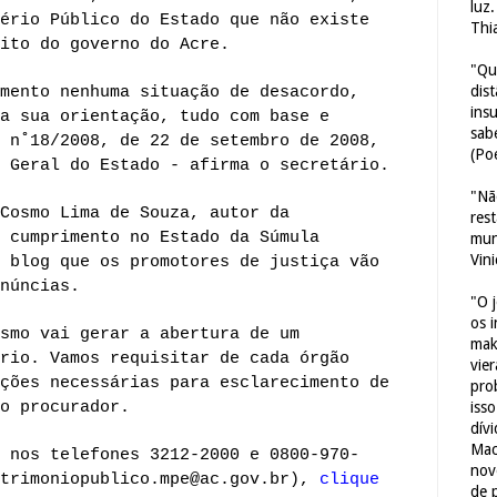
luz
ério Público do Estado que não existe
Thi
bito do governo do Acre.
"Qu
dis
mento nenhuma situação de desacordo,
ins
a sua orientação, tudo com base e
sab
 n˚18/2008, de 22 de setembro de 2008,
(Poe
 Geral do Estado - afirma o secretário.
"Nã
Cosmo Lima de Souza, autor da
res
 cumprimento no Estado da Súmula
mun
Vin
 blog que os promotores de justiça vão
núncias.
"O 
os 
smo vai gerar a abertura de um
mak
rio. Vamos requisitar de cada órgão
vie
ções necessárias para esclarecimento de
pro
o procurador.
iss
dív
Mac
 nos telefones 3212-2000 e 0800-970-
nov
atrimoniopublico.mpe@ac.gov.br),
clique
de 