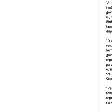
"Al
irm
gov
ali,
Bin
tam
dup
"O 
veí
bem
gov
repe
para
eve
seu 
Sto
"Pe
fei
rep
sen