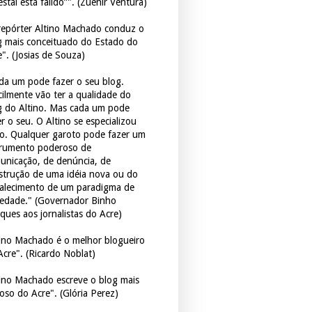
estal está falido”". (Zuenir Ventura)
repórter Altino Machado conduz o
g mais conceituado do Estado do
e". (Josias de Souza)
da um pode fazer o seu blog.
icilmente vão ter a qualidade do
g do Altino. Mas cada um pode
r o seu. O Altino se especializou
so. Qualquer garoto pode fazer um
trumento poderoso de
unicação, de denúncia, de
strução de uma idéia nova ou do
talecimento de um paradigma de
iedade." (Governador Binho
ques aos jornalistas do Acre)
tino Machado é o melhor blogueiro
Acre". (Ricardo Noblat)
tino Machado escreve o blog mais
oso do Acre". (Glória Perez)