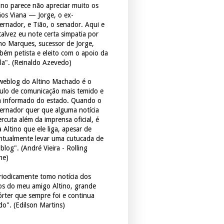
tino parece não apreciar muito os
ãos Viana — Jorge, o ex-
ernador, e Tião, o senador. Aqui e
 talvez eu note certa simpatia por
ho Marques, sucessor de Jorge,
bém petista e eleito com o apoio da
la". (Reinaldo Azevedo)
weblog do Altino Machado é o
culo de comunicação mais temido e
 informado do estado. Quando o
ernador quer que alguma notícia
rcuta além da imprensa oficial, é
 Altino que ele liga, apesar de
ntualmente levar uma cutucada de
blog". (André Vieira - Rolling
ne)
riodicamente tomo notícia dos
tos do meu amigo Altino, grande
órter que sempre foi e continua
do". (Edilson Martins)