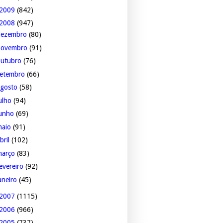
2009
(842)
2008
(947)
dezembro
(80)
novembro
(91)
outubro
(76)
setembro
(66)
agosto
(58)
ulho
(94)
junho
(69)
maio
(91)
bril
(102)
março
(83)
evereiro
(92)
aneiro
(45)
2007
(1115)
2006
(966)
2005
(737)