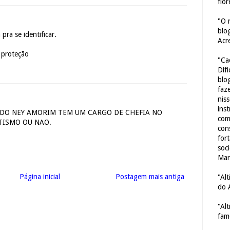
flor
"O 
blo
pra se identificar.
Acr
 proteção
"Ca
Dif
blo
faze
nis
ins
DO NEY AMORIM TEM UM CARGO DE CHEFIA NO
com
TISMO OU NAO.
con
for
soc
Mar
Página inicial
Postagem mais antiga
"Al
do 
"Al
fam