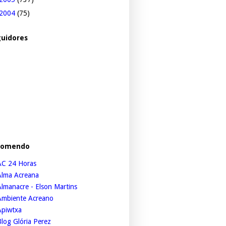
2004
(75)
uidores
comendo
AC 24 Horas
Alma Acreana
lmanacre - Elson Martins
Ambiente Acreano
Apiwtxa
log Glória Perez