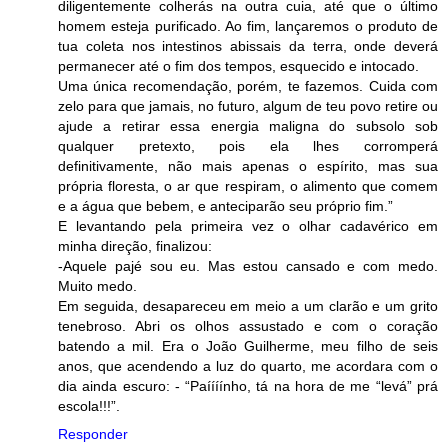
diligentemente colherás na outra cuia, até que o último
homem esteja purificado. Ao fim, lançaremos o produto de
tua coleta nos intestinos abissais da terra, onde deverá
permanecer até o fim dos tempos, esquecido e intocado.
Uma única recomendação, porém, te fazemos. Cuida com
zelo para que jamais, no futuro, algum de teu povo retire ou
ajude a retirar essa energia maligna do subsolo sob
qualquer pretexto, pois ela lhes corromperá
definitivamente, não mais apenas o espírito, mas sua
própria floresta, o ar que respiram, o alimento que comem
e a água que bebem, e anteciparão seu próprio fim.”
E levantando pela primeira vez o olhar cadavérico em
minha direção, finalizou:
-Aquele pajé sou eu. Mas estou cansado e com medo.
Muito medo.
Em seguida, desapareceu em meio a um clarão e um grito
tenebroso. Abri os olhos assustado e com o coração
batendo a mil. Era o João Guilherme, meu filho de seis
anos, que acendendo a luz do quarto, me acordara com o
dia ainda escuro: - “Paíííínho, tá na hora de me “levá” prá
escola!!!”.
Responder