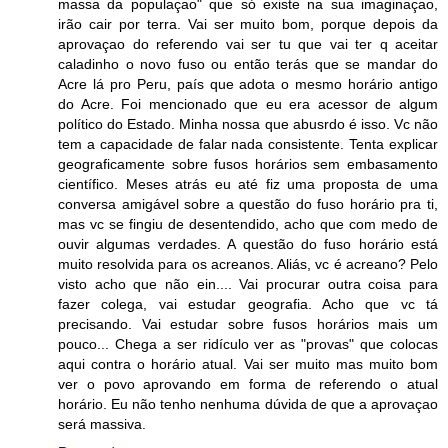
massa da populaçao" que só existe na sua imaginaçao,
irão cair por terra. Vai ser muito bom, porque depois da
aprovaçao do referendo vai ser tu que vai ter q aceitar
caladinho o novo fuso ou então terás que se mandar do
Acre lá pro Peru, país que adota o mesmo horário antigo
do Acre. Foi mencionado que eu era acessor de algum
político do Estado. Minha nossa que abusrdo é isso. Vc não
tem a capacidade de falar nada consistente. Tenta explicar
geograficamente sobre fusos horários sem embasamento
científico. Meses atrás eu até fiz uma proposta de uma
conversa amigável sobre a questão do fuso horário pra ti,
mas vc se fingiu de desentendido, acho que com medo de
ouvir algumas verdades. A questão do fuso horário está
muito resolvida para os acreanos. Aliás, vc é acreano? Pelo
visto acho que não ein.... Vai procurar outra coisa para
fazer colega, vai estudar geografia. Acho que vc tá
precisando. Vai estudar sobre fusos horários mais um
pouco... Chega a ser ridículo ver as "provas" que colocas
aqui contra o horário atual. Vai ser muito mas muito bom
ver o povo aprovando em forma de referendo o atual
horário. Eu não tenho nenhuma dúvida de que a aprovaçao
será massiva.