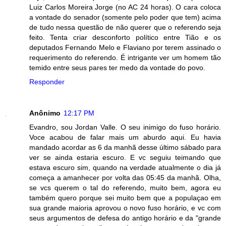
Luiz Carlos Moreira Jorge (no AC 24 horas). O cara coloca
a vontade do senador (somente pelo poder que tem) acima
de tudo nessa questão de não querer que o referendo seja
feito. Tenta criar desconforto político entre Tião e os
deputados Fernando Melo e Flaviano por terem assinado o
requerimento do referendo. É intrigante ver um homem tão
temido entre seus pares ter medo da vontade do povo.
Responder
Anônimo
12:17 PM
Evandro, sou Jordan Valle. O seu inimigo do fuso horário.
Voce acabou de falar mais um aburdo aqui. Eu havia
mandado acordar as 6 da manhã desse último sábado para
ver se ainda estaria escuro. E vc seguiu teimando que
estava escuro sim, quando na verdade atualmente o dia já
começa a amanhecer por volta das 05:45 da manhã. Olha,
se vcs querem o tal do referendo, muito bem, agora eu
também quero porque sei muito bem que a populaçao em
sua grande maioria aprovou o novo fuso horário, e vc com
seus argumentos de defesa do antigo horário e da "grande