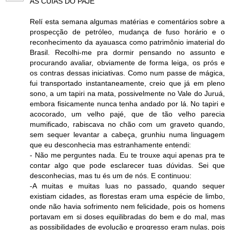
AS CUIAS DO PAJÉ
Relí esta semana algumas matérias e comentários sobre a
prospecção de petróleo, mudança de fuso horário e o
reconhecimento da ayauasca como patrimônio imaterial do
Brasil. Recolhi-me pra dormir pensando no assunto e
procurando avaliar, obviamente de forma leiga, os prós e
os contras dessas iniciativas. Como num passe de mágica,
fui transportado instantaneamente, creio que já em pleno
sono, a um tapiri na mata, possivelmente no Vale do Juruá,
embora fisicamente nunca tenha andado por lá. No tapiri e
acocorado, um velho pajé, que de tão velho parecia
mumificado, rabiscava no chão com um graveto quando,
sem sequer levantar a cabeça, grunhiu numa linguagem
que eu desconhecia mas estranhamente entendi:
- Não me perguntes nada. Eu te trouxe aqui apenas pra te
contar algo que pode esclarecer tuas dúvidas. Sei que
desconhecias, mas tu és um de nós. E continuou:
-A muitas e muitas luas no passado, quando sequer
existiam cidades, as florestas eram uma espécie de limbo,
onde não havia sofrimento nem felicidade, pois os homens
portavam em si doses equilibradas do bem e do mal, mas
as possibilidades de evolução e progresso eram nulas, pois