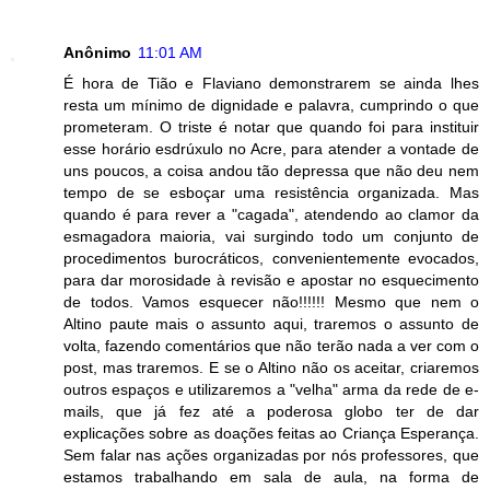
Anônimo
11:01 AM
É hora de Tião e Flaviano demonstrarem se ainda lhes
resta um mínimo de dignidade e palavra, cumprindo o que
prometeram. O triste é notar que quando foi para instituir
esse horário esdrúxulo no Acre, para atender a vontade de
uns poucos, a coisa andou tão depressa que não deu nem
tempo de se esboçar uma resistência organizada. Mas
quando é para rever a "cagada", atendendo ao clamor da
esmagadora maioria, vai surgindo todo um conjunto de
procedimentos burocráticos, convenientemente evocados,
para dar morosidade à revisão e apostar no esquecimento
de todos. Vamos esquecer não!!!!!! Mesmo que nem o
Altino paute mais o assunto aqui, traremos o assunto de
volta, fazendo comentários que não terão nada a ver com o
post, mas traremos. E se o Altino não os aceitar, criaremos
outros espaços e utilizaremos a "velha" arma da rede de e-
mails, que já fez até a poderosa globo ter de dar
explicações sobre as doações feitas ao Criança Esperança.
Sem falar nas ações organizadas por nós professores, que
estamos trabalhando em sala de aula, na forma de