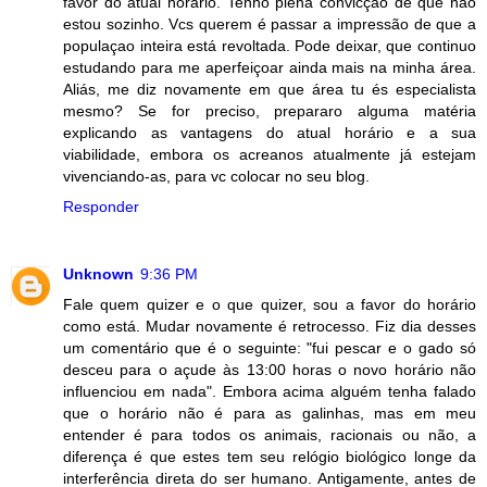
favor do atual horário. Tenho plena convicção de que não
estou sozinho. Vcs querem é passar a impressão de que a
populaçao inteira está revoltada. Pode deixar, que continuo
estudando para me aperfeiçoar ainda mais na minha área.
Aliás, me diz novamente em que área tu és especialista
mesmo? Se for preciso, prepararo alguma matéria
explicando as vantagens do atual horário e a sua
viabilidade, embora os acreanos atualmente já estejam
vivenciando-as, para vc colocar no seu blog.
Responder
Unknown
9:36 PM
Fale quem quizer e o que quizer, sou a favor do horário
como está. Mudar novamente é retrocesso. Fiz dia desses
um comentário que é o seguinte: "fui pescar e o gado só
desceu para o açude às 13:00 horas o novo horário não
influenciou em nada". Embora acima alguém tenha falado
que o horário não é para as galinhas, mas em meu
entender é para todos os animais, racionais ou não, a
diferença é que estes tem seu relógio biológico longe da
interferência direta do ser humano. Antigamente, antes de