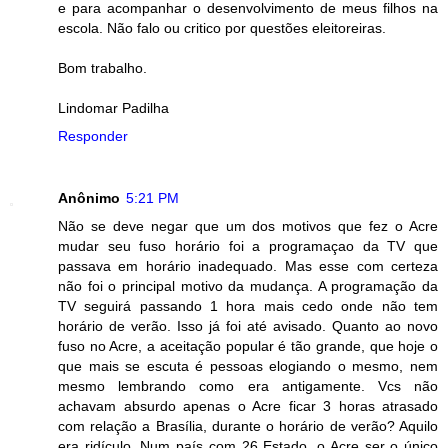
e para acompanhar o desenvolvimento de meus filhos na
escola. Não falo ou critico por questões eleitoreiras.
Bom trabalho.
Lindomar Padilha
Responder
Anônimo
5:21 PM
Não se deve negar que um dos motivos que fez o Acre
mudar seu fuso horário foi a programaçao da TV que
passava em horário inadequado. Mas esse com certeza
não foi o principal motivo da mudança. A programação da
TV seguirá passando 1 hora mais cedo onde não tem
horário de verão. Isso já foi até avisado. Quanto ao novo
fuso no Acre, a aceitação popular é tão grande, que hoje o
que mais se escuta é pessoas elogiando o mesmo, nem
mesmo lembrando como era antigamente. Vcs não
achavam absurdo apenas o Acre ficar 3 horas atrasado
com relação a Brasília, durante o horário de verão? Aquilo
era ridículo. Num país com 26 Estado, o Acre ser o único