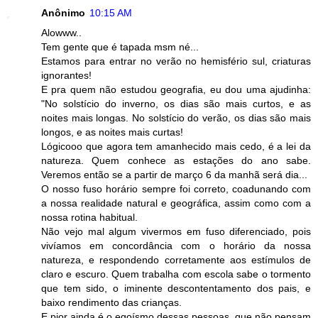
Anônimo
10:15 AM
Alowww..
Tem gente que é tapada msm né...
Estamos para entrar no verão no hemisfério sul, criaturas
ignorantes!
E pra quem não estudou geografia, eu dou uma ajudinha:
"No solstício do inverno, os dias são mais curtos, e as
noites mais longas. No solstício do verão, os dias são mais
longos, e as noites mais curtas!
Lógicooo que agora tem amanhecido mais cedo, é a lei da
natureza. Quem conhece as estações do ano sabe.
Veremos então se a partir de março 6 da manhã será dia...
O nosso fuso horário sempre foi correto, coadunando com
a nossa realidade natural e geográfica, assim como com a
nossa rotina habitual.
Não vejo mal algum vivermos em fuso diferenciado, pois
vivíamos em concordância com o horário da nossa
natureza, e respondendo corretamente aos estímulos de
claro e escuro. Quem trabalha com escola sabe o tormento
que tem sido, o iminente descontentamento dos pais, e
baixo rendimento das crianças.
E pior ainda é o egoísmo dessas pessoas, que não pensam