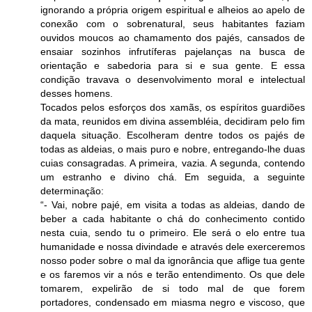
ignorando a própria origem espiritual e alheios ao apelo de
conexão com o sobrenatural, seus habitantes faziam
ouvidos moucos ao chamamento dos pajés, cansados de
ensaiar sozinhos infrutíferas pajelanças na busca de
orientação e sabedoria para si e sua gente. E essa
condição travava o desenvolvimento moral e intelectual
desses homens.
Tocados pelos esforços dos xamãs, os espíritos guardiões
da mata, reunidos em divina assembléia, decidiram pelo fim
daquela situação. Escolheram dentre todos os pajés de
todas as aldeias, o mais puro e nobre, entregando-lhe duas
cuias consagradas. A primeira, vazia. A segunda, contendo
um estranho e divino chá. Em seguida, a seguinte
determinação:
“- Vai, nobre pajé, em visita a todas as aldeias, dando de
beber a cada habitante o chá do conhecimento contido
nesta cuia, sendo tu o primeiro. Ele será o elo entre tua
humanidade e nossa divindade e através dele exerceremos
nosso poder sobre o mal da ignorância que aflige tua gente
e os faremos vir a nós e terão entendimento. Os que dele
tomarem, expelirão de si todo mal de que forem
portadores, condensado em miasma negro e viscoso, que