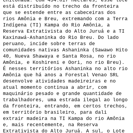
Chitonaua. Com 454.817 hectares, esse lote
está distribuído no trecho da fronteira
que se estende entre as cabeceiras dos
rios Amônia e Breu, extremando com a Terra
Indígena (TI) Kampa do Rio Amônia, a
Reserva Extrativista do Alto Juruá e a TI
Kaxinawá-Ashaninka do Rio Breu. Do lado
peruano, incide sobre terras de
comunidades nativas Ashaninka (Sawawo Hito
40, Nueva Shawaya e Santa Rosa, no rio
Amônia, e Koshireni e Oori, no rio Breu).
É nesses territórios Ashaninka no alto rio
Amônia que há anos a Forestal Venao SRL
desenvolve atividades madeireiras e no
atual momento continua a abrir, com
maquinário pesado e grande quantidade de
trabalhadores, uma estrada ilegal ao longo
da fronteira, entrando, em certos trechos,
em território brasileiro, para dali
extrair madeira na TI Kampa do rio Amônia
e, mais recentemente, na Reserva
Extrativista do Alto Juruá. A sul, o Lote