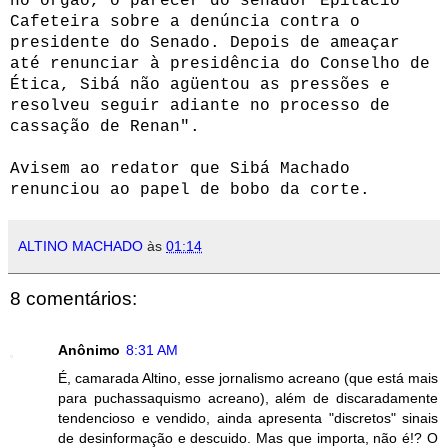
no órgão, o parecer do senador Epitácio
Cafeteira sobre a denúncia contra o
presidente do Senado. Depois de ameaçar
até renunciar à presidência do Conselho de
Ética, Sibá não agüentou as pressões e
resolveu seguir adiante no processo de
cassação de Renan".
Avisem ao redator que Sibá Machado
renunciou ao papel de bobo da corte.
ALTINO MACHADO
às
01:14
8 comentários:
Anônimo
8:31 AM
É, camarada Altino, esse jornalismo acreano (que está mais
para puchassaquismo acreano), além de discaradamente
tendencioso e vendido, ainda apresenta "discretos" sinais
de desinformação e descuido. Mas que importa, não é!? O