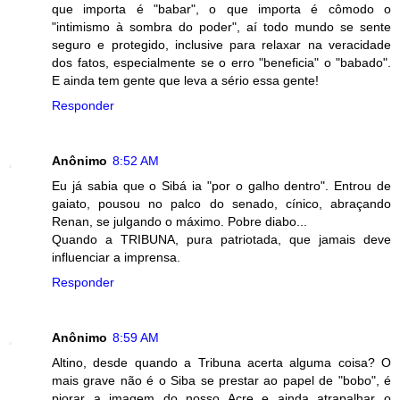
que importa é "babar", o que importa é cômodo o
"intimismo à sombra do poder", aí todo mundo se sente
seguro e protegido, inclusive para relaxar na veracidade
dos fatos, especialmente se o erro "beneficia" o "babado".
E ainda tem gente que leva a sério essa gente!
Responder
Anônimo
8:52 AM
Eu já sabia que o Sibá ia "por o galho dentro". Entrou de
gaiato, pousou no palco do senado, cínico, abraçando
Renan, se julgando o máximo. Pobre diabo...
Quando a TRIBUNA, pura patriotada, que jamais deve
influenciar a imprensa.
Responder
Anônimo
8:59 AM
Altino, desde quando a Tribuna acerta alguma coisa? O
mais grave não é o Siba se prestar ao papel de "bobo", é
piorar a imagem do nosso Acre e ainda atrapalhar o