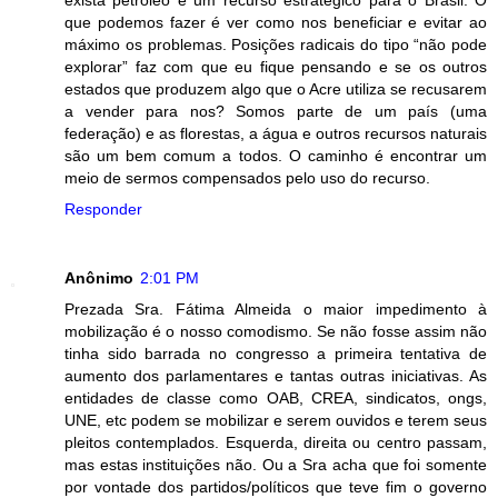
exista petróleo é um recurso estratégico para o Brasil. O
que podemos fazer é ver como nos beneficiar e evitar ao
máximo os problemas. Posições radicais do tipo “não pode
explorar” faz com que eu fique pensando e se os outros
estados que produzem algo que o Acre utiliza se recusarem
a vender para nos? Somos parte de um país (uma
federação) e as florestas, a água e outros recursos naturais
são um bem comum a todos. O caminho é encontrar um
meio de sermos compensados pelo uso do recurso.
Responder
Anônimo
2:01 PM
Prezada Sra. Fátima Almeida o maior impedimento à
mobilização é o nosso comodismo. Se não fosse assim não
tinha sido barrada no congresso a primeira tentativa de
aumento dos parlamentares e tantas outras iniciativas. As
entidades de classe como OAB, CREA, sindicatos, ongs,
UNE, etc podem se mobilizar e serem ouvidos e terem seus
pleitos contemplados. Esquerda, direita ou centro passam,
mas estas instituições não. Ou a Sra acha que foi somente
por vontade dos partidos/políticos que teve fim o governo