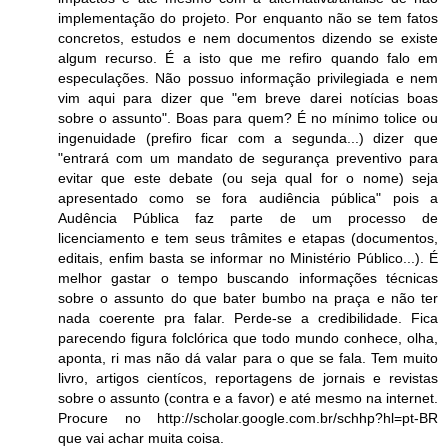
implementação do projeto. Por enquanto não se tem fatos
concretos, estudos e nem documentos dizendo se existe
algum recurso. É a isto que me refiro quando falo em
especulações. Não possuo informação privilegiada e nem
vim aqui para dizer que "em breve darei notícias boas
sobre o assunto". Boas para quem? É no mínimo tolice ou
ingenuidade (prefiro ficar com a segunda...) dizer que
"entrará com um mandato de segurança preventivo para
evitar que este debate (ou seja qual for o nome) seja
apresentado como se fora audiência pública" pois a
Audência Pública faz parte de um processo de
licenciamento e tem seus trâmites e etapas (documentos,
editais, enfim basta se informar no Ministério Público...). É
melhor gastar o tempo buscando informações técnicas
sobre o assunto do que bater bumbo na praça e não ter
nada coerente pra falar. Perde-se a credibilidade. Fica
parecendo figura folclórica que todo mundo conhece, olha,
aponta, ri mas não dá valar para o que se fala. Tem muito
livro, artigos cientícos, reportagens de jornais e revistas
sobre o assunto (contra e a favor) e até mesmo na internet.
Procure no http://scholar.google.com.br/schhp?hl=pt-BR
que vai achar muita coisa.