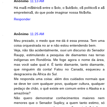
Anônimo
11:13 AM
Há mai$ mi$tério$ entre o $olo, o $ub$olo, o$ político$ e a$
empreiteira$, do que pode imaginar nossa filo$ofia.
Responder
Anônimo
11:25 AM
Meu prezado, o medo que me dá é essa pressa. Tem uma
coisa orquestrada no ar e não estou entendendo bem.
Veja, não tão acidentalmente, ouvi um discurso do Senador
Raupp, estimulando a pesquisa de diamantes nas terras
indígenas em Rondônia. Me foge agora o nome da área,
mas você sabe qual é. É tanto diamante, tanto diamante,
que ninguém dá conta! Falou no Canadá, esqueceu a
desgraceira da África do Sul.
Me responda uma coisa: além dos cuidados normais que
se deve ter com qualquer povo, qualquer cultura, qualquer
pedaço de chão, o quê existe em comum entre o Alaska e a
amazônia?
Não quero demonstrar conhecimentos maiores nem
menores que o Senador Suplicy, a quem tanto estimo, só