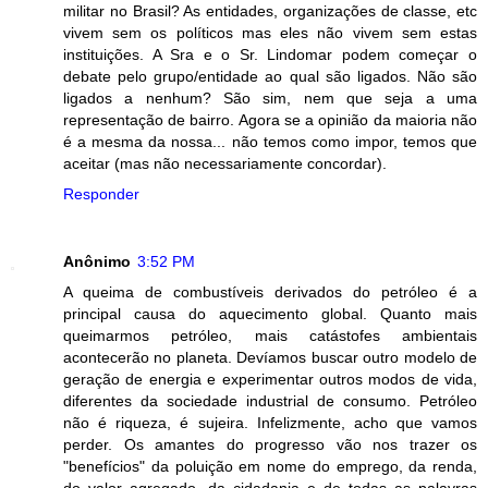
militar no Brasil? As entidades, organizações de classe, etc
vivem sem os políticos mas eles não vivem sem estas
instituições. A Sra e o Sr. Lindomar podem começar o
debate pelo grupo/entidade ao qual são ligados. Não são
ligados a nenhum? São sim, nem que seja a uma
representação de bairro. Agora se a opinião da maioria não
é a mesma da nossa... não temos como impor, temos que
aceitar (mas não necessariamente concordar).
Responder
Anônimo
3:52 PM
A queima de combustíveis derivados do petróleo é a
principal causa do aquecimento global. Quanto mais
queimarmos petróleo, mais catástofes ambientais
acontecerão no planeta. Devíamos buscar outro modelo de
geração de energia e experimentar outros modos de vida,
diferentes da sociedade industrial de consumo. Petróleo
não é riqueza, é sujeira. Infelizmente, acho que vamos
perder. Os amantes do progresso vão nos trazer os
"benefícios" da poluição em nome do emprego, da renda,
do valor agregado, da cidadania e de todas as palavras