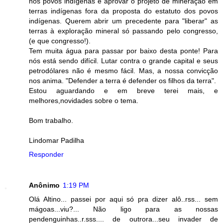
nos povos indígenas e aprovar o projeto de mineração em
terras indígenas fora da proposta do estatuto dos povos
indígenas. Querem abrir um precedente para "liberar" as
terras à exploração mineral só passando pelo congresso,
(e que congresso!).
Tem muita água para passar por baixo desta ponte! Para
nós está sendo difícil. Lutar contra o grande capital e seus
petrodólares não é mesmo fácil. Mas, a nossa convicção
nos anima. "Defender a terra é defender os filhos da terra".
Estou aguardando e em breve terei mais, e
melhores,novidades sobre o tema.
Bom trabalho.
Lindomar Padilha
Responder
Anônimo
1:19 PM
Olá Altino... passei por aqui só pra dizer alô..rss... sem
mágoas...viu?... Não ligo para as nossas
pendenguinhas..r.sss.... de outrora...seu invader de