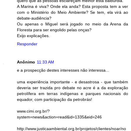
quero que as pessoas esclareçam melhor esta balbúrdia.
A Marina é viva? Onde ela anda? Esta proposta tem a ver
com o Ministério do Meio Ambiente? Se tem, ela virá ao
debate-audiência?
Ou apenas o Miguel será jogado no meio da Arena da
Floresta para ser engolido pelas onças?
Exijo explicações.
Responder
Anônimo
11:33 AM
e a prospecção destes interesses não interessa...
uma experiência importante - e desastrosa - que também
deveria ser trazida pro debate no acre é a da exploração
petrolífera em terras indígenas e parques nacionais do
equador, com participação da petrobrás!
www.cimi.org.br/?
system=news&action=read&id=1335&eid=246
http://www.justicaambiental.org.br/projetos/clientes/noar/no