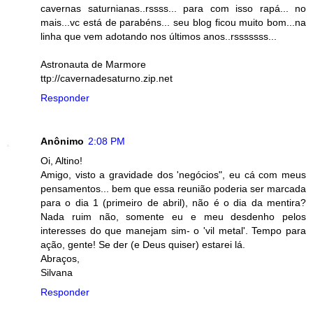
cavernas saturnianas..rssss... para com isso rapá... no
mais...vc está de parabéns... seu blog ficou muito bom...na
linha que vem adotando nos últimos anos..rsssssss...
Astronauta de Marmore
ttp://cavernadesaturno.zip.net
Responder
Anônimo
2:08 PM
Oi, Altino!
Amigo, visto a gravidade dos 'negócios", eu cá com meus
pensamentos... bem que essa reunião poderia ser marcada
para o dia 1 (primeiro de abril), não é o dia da mentira?
Nada ruim não, somente eu e meu desdenho pelos
interesses do que manejam sim- o 'vil metal'. Tempo para
ação, gente! Se der (e Deus quiser) estarei lá.
Abraços,
Silvana
Responder