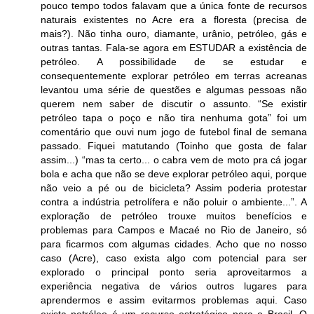
pouco tempo todos falavam que a única fonte de recursos
naturais existentes no Acre era a floresta (precisa de
mais?). Não tinha ouro, diamante, urânio, petróleo, gás e
outras tantas. Fala-se agora em ESTUDAR a existência de
petróleo. A possibilidade de se estudar e
consequentemente explorar petróleo em terras acreanas
levantou uma série de questões e algumas pessoas não
querem nem saber de discutir o assunto. “Se existir
petróleo tapa o poço e não tira nenhuma gota” foi um
comentário que ouvi num jogo de futebol final de semana
passado. Fiquei matutando (Toinho que gosta de falar
assim...) “mas ta certo... o cabra vem de moto pra cá jogar
bola e acha que não se deve explorar petróleo aqui, porque
não veio a pé ou de bicicleta? Assim poderia protestar
contra a indústria petrolífera e não poluir o ambiente...”. A
exploração de petróleo trouxe muitos benefícios e
problemas para Campos e Macaé no Rio de Janeiro, só
para ficarmos com algumas cidades. Acho que no nosso
caso (Acre), caso exista algo com potencial para ser
explorado o principal ponto seria aproveitarmos a
experiência negativa de vários outros lugares para
aprendermos e assim evitarmos problemas aqui. Caso