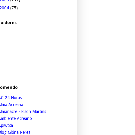
2004
(75)
uidores
comendo
AC 24 Horas
Alma Acreana
lmanacre - Elson Martins
Ambiente Acreano
Apiwtxa
log Glória Perez