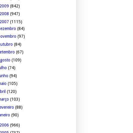
2009
(842)
2008
(947)
2007
(1115)
dezembro
(84)
novembro
(97)
outubro
(84)
setembro
(67)
agosto
(109)
ulho
(74)
junho
(94)
maio
(105)
bril
(120)
março
(103)
evereiro
(88)
aneiro
(90)
2006
(966)
2005
(737)