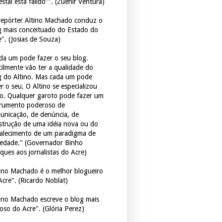
estal está falido”". (Zuenir Ventura)
repórter Altino Machado conduz o
g mais conceituado do Estado do
e". (Josias de Souza)
da um pode fazer o seu blog.
icilmente vão ter a qualidade do
g do Altino. Mas cada um pode
r o seu. O Altino se especializou
so. Qualquer garoto pode fazer um
trumento poderoso de
unicação, de denúncia, de
strução de uma idéia nova ou do
talecimento de um paradigma de
iedade." (Governador Binho
ques aos jornalistas do Acre)
tino Machado é o melhor blogueiro
Acre". (Ricardo Noblat)
tino Machado escreve o blog mais
oso do Acre". (Glória Perez)