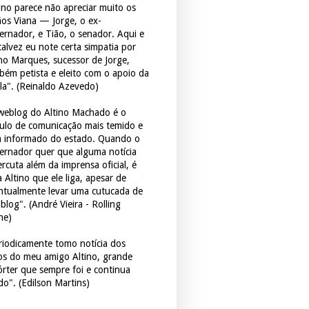
tino parece não apreciar muito os
ãos Viana — Jorge, o ex-
ernador, e Tião, o senador. Aqui e
 talvez eu note certa simpatia por
ho Marques, sucessor de Jorge,
bém petista e eleito com o apoio da
la". (Reinaldo Azevedo)
weblog do Altino Machado é o
culo de comunicação mais temido e
 informado do estado. Quando o
ernador quer que alguma notícia
rcuta além da imprensa oficial, é
 Altino que ele liga, apesar de
ntualmente levar uma cutucada de
blog". (André Vieira - Rolling
ne)
riodicamente tomo notícia dos
tos do meu amigo Altino, grande
órter que sempre foi e continua
do". (Edilson Martins)