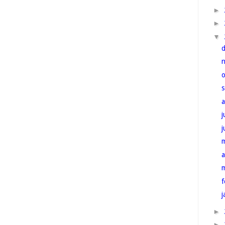
►
►
▼
j
a
f
j
►
►