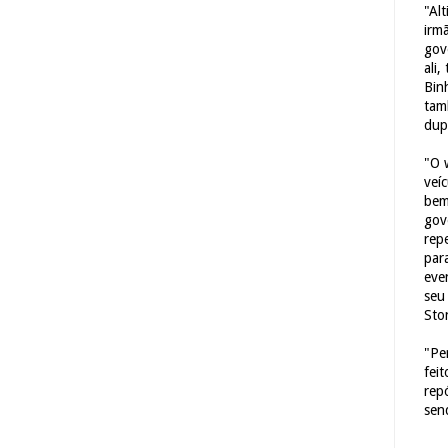
"Al
irm
gov
ali,
Bin
tam
dup
"O 
veí
bem
gov
repe
para
eve
seu 
Sto
"Pe
fei
rep
sen