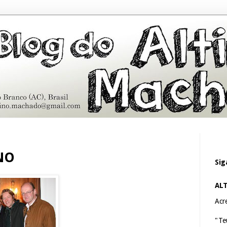
NO
Sig
AL
Acre
"Te