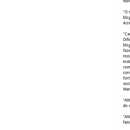
flor
"O 
blo
Acr
"Ca
Dif
blo
faze
nis
ins
com
con
for
soc
Mar
"Al
do 
"Al
fam