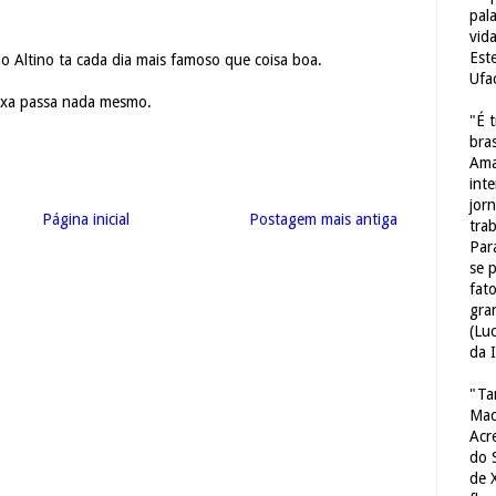
pal
vid
Est
o Altino ta cada dia mais famoso que coisa boa.
Ufa
ixa passa nada mesmo.
"É 
bras
Ama
int
jorn
Página inicial
Postagem mais antiga
tra
Par
se 
fat
gra
(Lu
da 
"Ta
Mac
Acr
do 
de 