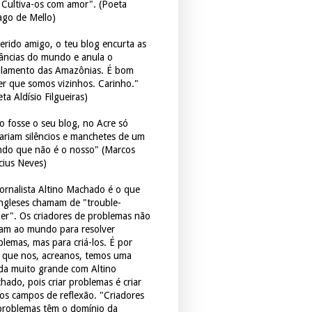
. Cultiva-os com amor". (Poeta
ago de Mello)
erido amigo, o teu blog encurta as
tâncias do mundo e anula o
ulamento das Amazônias. É bom
er que somos vizinhos. Carinho."
ta Aldísio Filgueiras)
o fosse o seu blog, no Acre só
tariam silêncios e manchetes de um
do que não é o nosso" (Marcos
icius Neves)
jornalista Altino Machado é o que
ingleses chamam de "trouble-
er". Os criadores de problemas não
ram ao mundo para resolver
blemas, mas para criá-los. É por
o que nos, acreanos, temos uma
ida muito grande com Altino
hado, pois criar problemas é criar
os campos de reflexão. "Criadores
problemas têm o domínio da