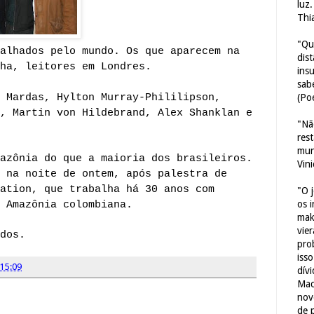
luz
Thi
"Qu
alhados pelo mundo. Os que aparecem na
dis
ha, leitores em Londres.
ins
sab
 Mardas, Hylton Murray-Phililipson,
(Poe
, Martin von Hildebrand, Alex Shanklan e
"Nã
res
mun
azônia do que a maioria dos brasileiros.
Vin
 na noite de ontem, após palestra de
ation, que trabalha há 30 anos com
"O 
os 
 Amazônia colombiana.
mak
vie
dos.
pro
iss
15:09
dív
Mac
nov
de 