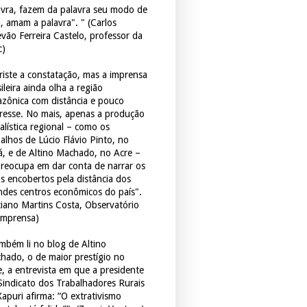
avra, fazem da palavra seu modo de
a, amam a palavra". " (Carlos
evão Ferreira Castelo, professor da
c)
triste a constatação, mas a imprensa
ileira ainda olha a região
zônica com distância e pouco
eresse. No mais, apenas a produção
alística regional – como os
balhos de Lúcio Flávio Pinto, no
á, e de Altino Machado, no Acre –
preocupa em dar conta de narrar os
os encobertos pela distância dos
ndes centros econômicos do país".
ciano Martins Costa, Observatório
Imprensa)
mbém li no blog de Altino
hado, o de maior prestígio no
e, a entrevista em que a presidente
Sindicato dos Trabalhadores Rurais
Xapuri afirma: “O extrativismo