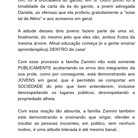
Um, foi a brincadeira do garoto, em si. Outro ponto foi a
tonalidade da carta da tia do garoto, a jovem advogada
Daniela, as ofensas que ela proferiu gratuitamente a "esse
tal de Altino" e aos acreanos em geral.
A atitude desses dois jovens fazem parte de uma só,
finalmente, do mesmo jeito que eles são, ambos frutos da
mesma árvore. Afinal educação começa (e a gente ensina/
aprende/aplica) DENTRO de casa!
Com esse processo a família Zannini não está somente
PUBLICAMENTE acobertando os erros dos integrantes da
sua prole, como por conseguinte, está demonstrando aos
JOVENS em geral, que é permitido se comportar em
SOCIEDADE do jeito que bem entenderem, inclusive
desrespeitando os lugares públicos, desrespeitando a
propriedade alheia.
Com essa reação tão absurda, a família Zannini também
está demonstrando e ensinando que xingar, ofender e
insultar as pessoas inocentes, em público, sem nenhum
motivo, é uma atitude tolerada é até mesmo banal...