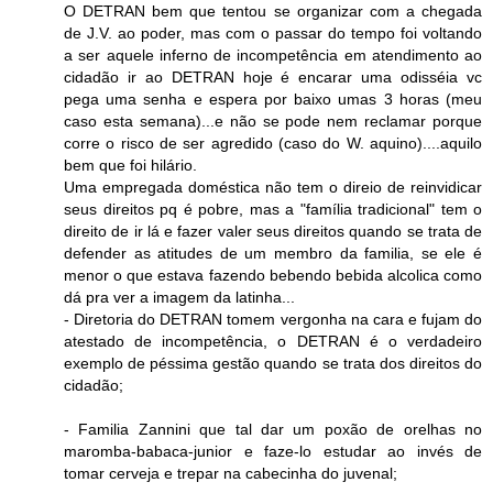
O DETRAN bem que tentou se organizar com a chegada
de J.V. ao poder, mas com o passar do tempo foi voltando
a ser aquele inferno de incompetência em atendimento ao
cidadão ir ao DETRAN hoje é encarar uma odisséia vc
pega uma senha e espera por baixo umas 3 horas (meu
caso esta semana)...e não se pode nem reclamar porque
corre o risco de ser agredido (caso do W. aquino)....aquilo
bem que foi hilário.
Uma empregada doméstica não tem o direio de reinvidicar
seus direitos pq é pobre, mas a "família tradicional" tem o
direito de ir lá e fazer valer seus direitos quando se trata de
defender as atitudes de um membro da familia, se ele é
menor o que estava fazendo bebendo bebida alcolica como
dá pra ver a imagem da latinha...
- Diretoria do DETRAN tomem vergonha na cara e fujam do
atestado de incompetência, o DETRAN é o verdadeiro
exemplo de péssima gestão quando se trata dos direitos do
cidadão;
- Familia Zannini que tal dar um poxão de orelhas no
maromba-babaca-junior e faze-lo estudar ao invés de
tomar cerveja e trepar na cabecinha do juvenal;