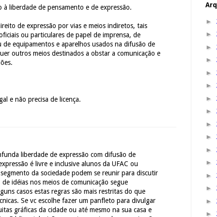
Arq
o à liberdade de pensamento e de expressão.
►
ireito de expressão por vias e meios indiretos, tais
►
ficiais ou particulares de papel de imprensa, de
ou de equipamentos e aparelhos usados na difusão de
►
uer outros meios destinados a obstar a comunicação e
►
iões.
►
►
►
al e não precisa de licença.
►
►
►
►
funda liberdade de expressão com difusão de
►
expressão é livre e inclusive alunos da UFAC ou
 segmento da sociedade podem se reunir para discutir
►
o de idéias nos meios de comunicação segue
►
guns casos estas regras são mais restritas do que
cnicas. Se vc escolhe fazer um panfleto para divulgar
►
uitas gráficas da cidade ou até mesmo na sua casa e
►