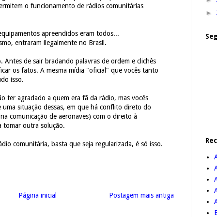
rmitem o funcionamento de rádios comunitárias
►
 equipamentos apreendidos eram todos...
Seg
mo, entraram ilegalmente no Brasil.
o. Antes de sair bradando palavras de ordem e clichês
icar os fatos. A mesma mídia "oficial" que vocês tanto
udo isso.
ão ter agradado a quem era fã da rádio, mas vocês
 uma situação dessas, em que há conflito direto do
ne na comunicação de aeronaves) com o direito à
a tomar outra solução.
Re
ádio comunitária, basta que seja regularizada, é só isso.
A
Página inicial
Postagem mais antiga
B