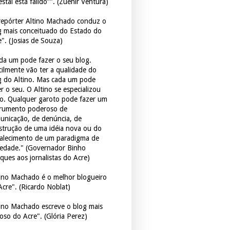
estal está falido”". (Zuenir Ventura)
repórter Altino Machado conduz o
g mais conceituado do Estado do
e". (Josias de Souza)
da um pode fazer o seu blog.
icilmente vão ter a qualidade do
g do Altino. Mas cada um pode
r o seu. O Altino se especializou
so. Qualquer garoto pode fazer um
trumento poderoso de
unicação, de denúncia, de
strução de uma idéia nova ou do
talecimento de um paradigma de
iedade." (Governador Binho
ques aos jornalistas do Acre)
tino Machado é o melhor blogueiro
Acre". (Ricardo Noblat)
tino Machado escreve o blog mais
oso do Acre". (Glória Perez)