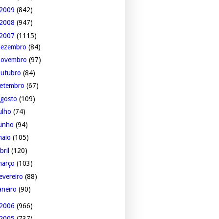
2009
(842)
2008
(947)
2007
(1115)
dezembro
(84)
novembro
(97)
outubro
(84)
setembro
(67)
agosto
(109)
ulho
(74)
junho
(94)
maio
(105)
bril
(120)
março
(103)
evereiro
(88)
aneiro
(90)
2006
(966)
2005
(737)