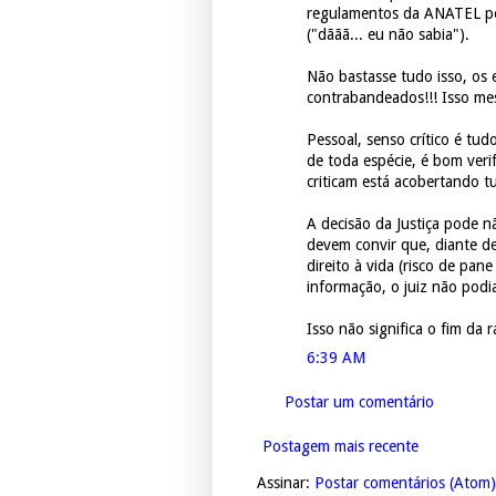
regulamentos da ANATEL pe
("dããã... eu não sabia").
Não bastasse tudo isso, os
contrabandeados!!! Isso mes
Pessoal, senso crítico é tud
de toda espécie, é bom verif
criticam está acobertando t
A decisão da Justiça pode n
devem convir que, diante de
direito à vida (risco de pa
informação, o juiz não podi
Isso não significa o fim da r
6:39 AM
Postar um comentário
Postagem mais recente
Assinar:
Postar comentários (Atom)