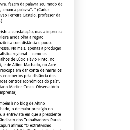
avra, fazem da palavra seu modo de
a, amam a palavra". " (Carlos
evão Ferreira Castelo, professor da
c)
triste a constatação, mas a imprensa
ileira ainda olha a região
zônica com distância e pouco
eresse. No mais, apenas a produção
alística regional – como os
balhos de Lúcio Flávio Pinto, no
á, e de Altino Machado, no Acre –
preocupa em dar conta de narrar os
os encobertos pela distância dos
ndes centros econômicos do país".
ciano Martins Costa, Observatório
Imprensa)
mbém li no blog de Altino
hado, o de maior prestígio no
e, a entrevista em que a presidente
Sindicato dos Trabalhadores Rurais
Xapuri afirma: “O extrativismo