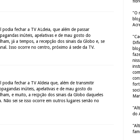
flor
"O 
blo
Acr
l podia fechar a TV ALdeia, que além de passar
pagandas inúteis, apelativas e de mau gosto do
"Ca
lham, já a tempos, a recepção dos sinais da Globo e, se
Dif
al. Isso ocorre no centro, próximo á sede da TV.
blo
faze
nis
ins
com
con
l podia fechar a TV Aldeia que, além de transmitir
for
opagandas inúteis, apelativas e de mau gosto do
soc
lham, e muito, a recpção dos sinais da Globo daqueles
Mar
. Não sei se isso ocorre em outros lugares senão no
"Al
do 
"Al
fam