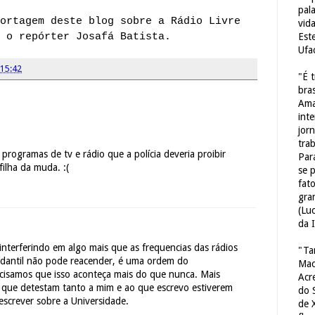
pal
ortagem deste blog sobre
a Rádio Livre
vid
 o repórter Josafá Batista.
Est
Ufa
15:42
"É 
bras
Ama
int
jorn
tra
programas de tv e rádio que a polícia deveria proibir
Par
filha da muda. :(
se 
fat
gra
(Lu
da 
interferindo em algo mais que as frequencias das rádios
"Ta
dantil não pode reacender, é uma ordem do
Mac
ecisamos que isso aconteça mais do que nunca. Mais
Acr
 que detestam tanto a mim e ao que escrevo estiverem
do 
escrever sobre a Universidade.
de 