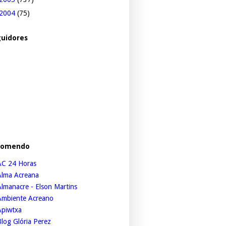
2004
(75)
uidores
comendo
AC 24 Horas
Alma Acreana
lmanacre - Elson Martins
Ambiente Acreano
Apiwtxa
log Glória Perez