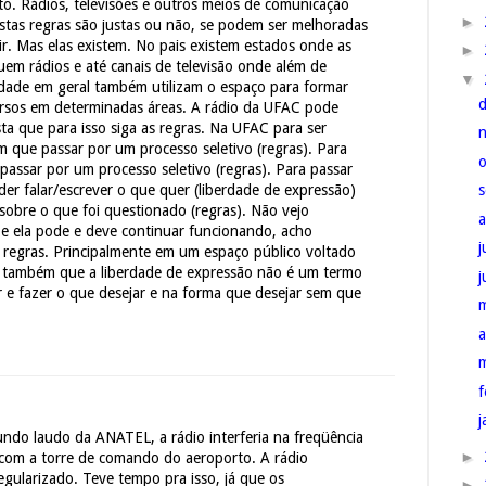
o. Rádios, televisões e outros meios de comunicação
►
 estas regras são justas ou não, se podem ser melhoradas
r. Mas elas existem. No pais existem estados onde as
►
uem rádios e até canais de televisão onde além de
▼
idade em geral também utilizam o espaço para formar
ursos em determinadas áreas. A rádio da UFAC pode
ta que para isso siga as regras. Na UFAC para ser
m que passar por um processo seletivo (regras). Para
assar por um processo seletivo (regras). Para passar
der falar/escrever o que quer (liberdade de expressão)
obre o que foi questionado (regras). Não vejo
e ela pode e deve continuar funcionando, acho
j
 regras. Principalmente em um espaço público voltado
 também que a liberdade de expressão não é um termo
r e fazer o que desejar e na forma que desejar sem que
a
f
j
ndo laudo da ANATEL, a rádio interferia na freqüência
►
com a torre de comando do aeroporto. A rádio
egularizado. Teve tempo pra isso, já que os
►