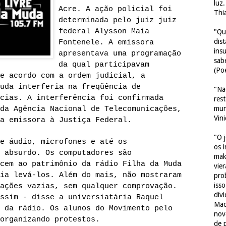
luz
Acre. A ação policial foi
Thi
determinada pelo juiz juiz
federal Alysson Maia
"Qu
dis
Fontenele. A emissora
ins
apresentava uma programação
sab
da qual participavam
(Poe
e acordo com a ordem judicial, a
Muda interferia na
freqüência de
"Nã
cias. A interferência foi confirmada
res
mun
da Agência Nacional de Telecomunicações,
Vin
a emissora à Justiça Federal.
"O 
e áudio, microfones e até os
os 
 absurdo. Os computadores são
mak
cem ao patrimônio da rádio Filha da Muda
vie
ia levá-los. Além do mais, não mostraram
pro
iss
ações vazias, sem qualquer comprovação.
dív
ssim - disse a universiatária Raquel
Mac
 da rádio. Os alunos do Movimento pelo
nov
organizando protestos.
de 