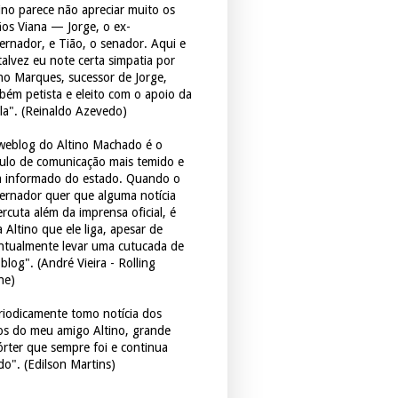
tino parece não apreciar muito os
ãos Viana — Jorge, o ex-
ernador, e Tião, o senador. Aqui e
 talvez eu note certa simpatia por
ho Marques, sucessor de Jorge,
bém petista e eleito com o apoio da
la". (Reinaldo Azevedo)
weblog do Altino Machado é o
culo de comunicação mais temido e
 informado do estado. Quando o
ernador quer que alguma notícia
rcuta além da imprensa oficial, é
 Altino que ele liga, apesar de
ntualmente levar uma cutucada de
blog". (André Vieira - Rolling
ne)
riodicamente tomo notícia dos
tos do meu amigo Altino, grande
órter que sempre foi e continua
do". (Edilson Martins)