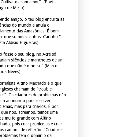
. Cultiva-os com amor". (Poeta
ago de Mello)
erido amigo, o teu blog encurta as
tâncias do mundo e anula o
ulamento das Amazônias. É bom
er que somos vizinhos. Carinho."
ta Aldísio Filgueiras)
o fosse o seu blog, no Acre só
tariam silêncios e manchetes de um
do que não é o nosso" (Marcos
icius Neves)
jornalista Altino Machado é o que
ingleses chamam de "trouble-
er". Os criadores de problemas não
ram ao mundo para resolver
blemas, mas para criá-los. É por
o que nos, acreanos, temos uma
ida muito grande com Altino
hado, pois criar problemas é criar
os campos de reflexão. "Criadores
problemas têm o domínio da