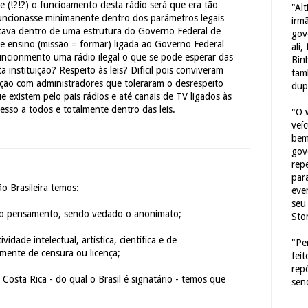
e (!?!?) o funcioamento desta rádio será que era tão
"Al
a funcionasse minimanente dentro dos parâmetros legais
irm
stava dentro de uma estrutura do Governo Federal de
gov
de ensino (missão = formar) ligada ao Governo Federal
ali,
uncionmento uma rádio ilegal o que se pode esperar das
Bin
instituição? Respeito às leis? Dificil pois conviveram
tam
ção com administradores que toleraram o desrespeito
dup
e existem pelo pais rádios e até canais de TV ligados às
esso a todos e totalmente dentro das leis.
"O 
veí
bem
gov
repe
para
ão Brasileira temos:
eve
seu 
o do pensamento, sendo vedado o anonimato;
Sto
ividade intelectual, artística, científica e de
"Pe
ente de censura ou licença;
fei
rep
Costa Rica - do qual o Brasil é signatário - temos que
sen