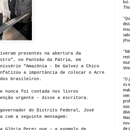
luz
Thi
"Qu
dis
ins
sab
(Poe
"Nã
iveram presentes na abertura da
res
stro", no Panteão da Pátria, em
mun
nissérie "Amazônia - De Galvez a Chico
Vin
nfatizou a importância de colocar o Acre
dos brasileiros.
"O 
os 
mak
e nunca foi contada nos livros
vie
enção urgente - disse a escritora.
pro
iss
governador do Distrito Federal, José
dív
a com a seguinte mensagem:
Mac
nov
de 
a Glória Perez que – a exemplo de