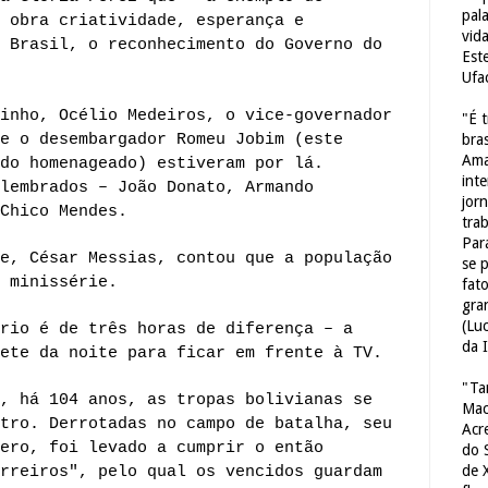
pal
 obra criatividade, esperança e
vid
 Brasil, o reconhecimento do Governo do
Est
Ufa
inho, Océlio Medeiros, o vice-governador
"É 
e o desembargador Romeu Jobim (este
bras
Ama
do homenageado) estiveram por lá.
int
lembrados – João Donato, Armando
jorn
Chico Mendes.
tra
Par
e, César Messias, contou que a população
se 
 minissérie.
fat
gra
(Lu
rio é de três horas de diferença – a
da 
ete da noite para ficar em frente à TV.
"Ta
, há 104 anos, as tropas bolivianas se
Mac
tro. Derrotadas no campo de batalha, seu
Acr
ero, foi levado a cumprir o então
do 
de 
rreiros", pelo qual os vencidos guardam