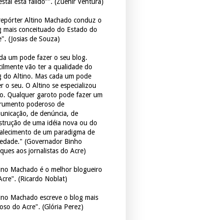
estal está falido”". (Zuenir Ventura)
repórter Altino Machado conduz o
g mais conceituado do Estado do
e". (Josias de Souza)
da um pode fazer o seu blog.
icilmente vão ter a qualidade do
g do Altino. Mas cada um pode
r o seu. O Altino se especializou
so. Qualquer garoto pode fazer um
trumento poderoso de
unicação, de denúncia, de
strução de uma idéia nova ou do
talecimento de um paradigma de
iedade." (Governador Binho
ques aos jornalistas do Acre)
tino Machado é o melhor blogueiro
Acre". (Ricardo Noblat)
tino Machado escreve o blog mais
oso do Acre". (Glória Perez)