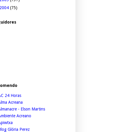
2004
(75)
uidores
comendo
AC 24 Horas
Alma Acreana
lmanacre - Elson Martins
Ambiente Acreano
Apiwtxa
log Glória Perez