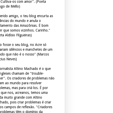
. Cultiva-os com amor". (Poeta
ago de Mello)
erido amigo, o teu blog encurta as
tâncias do mundo e anula o
ulamento das Amazônias. É bom
er que somos vizinhos. Carinho."
ta Aldísio Filgueiras)
o fosse o seu blog, no Acre só
tariam silêncios e manchetes de um
do que não é o nosso" (Marcos
icius Neves)
jornalista Altino Machado é o que
ingleses chamam de "trouble-
er". Os criadores de problemas não
ram ao mundo para resolver
blemas, mas para criá-los. É por
o que nos, acreanos, temos uma
ida muito grande com Altino
hado, pois criar problemas é criar
os campos de reflexão. "Criadores
problemas têm o domínio da