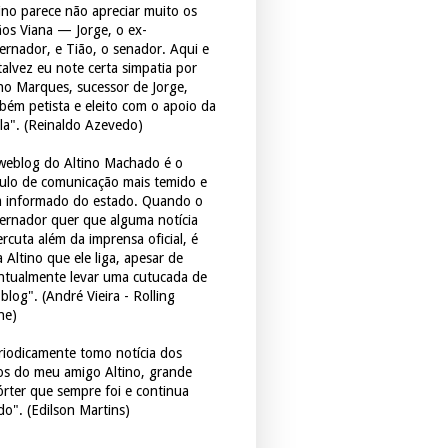
tino parece não apreciar muito os
ãos Viana — Jorge, o ex-
ernador, e Tião, o senador. Aqui e
 talvez eu note certa simpatia por
ho Marques, sucessor de Jorge,
bém petista e eleito com o apoio da
la". (Reinaldo Azevedo)
weblog do Altino Machado é o
culo de comunicação mais temido e
 informado do estado. Quando o
ernador quer que alguma notícia
rcuta além da imprensa oficial, é
 Altino que ele liga, apesar de
ntualmente levar uma cutucada de
blog". (André Vieira - Rolling
ne)
riodicamente tomo notícia dos
tos do meu amigo Altino, grande
órter que sempre foi e continua
do". (Edilson Martins)