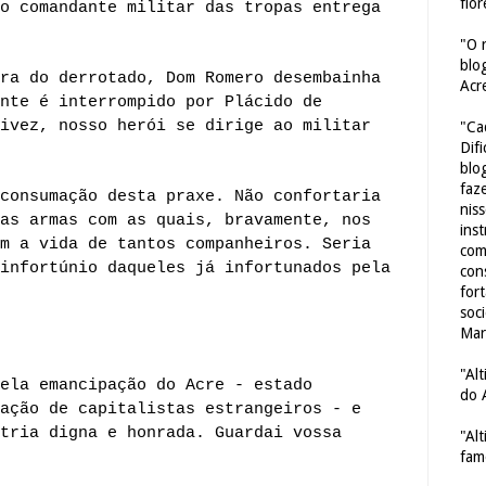
flor
o comandante militar das tropas entrega
"O 
blo
ra do derrotado, Dom Romero desembainha
Acr
nte é interrompido por Plácido de
ivez, nosso herói se dirige ao militar
"Ca
Dif
blo
faze
consumação desta praxe. Não confortaria
nis
as armas com as quais, bravamente, nos
ins
m a vida de tantos companheiros. Seria
com
infortúnio daqueles já infortunados pela
con
for
soc
Mar
"Al
ela emancipação do Acre - estado
do 
ação de capitalistas estrangeiros - e
tria digna e honrada. Guardai vossa
"Al
fam