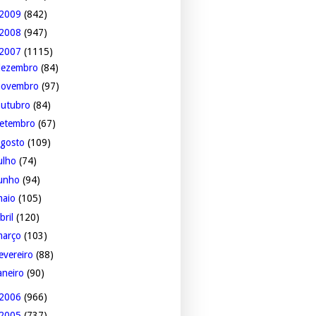
2009
(842)
2008
(947)
2007
(1115)
dezembro
(84)
novembro
(97)
outubro
(84)
setembro
(67)
agosto
(109)
ulho
(74)
junho
(94)
maio
(105)
bril
(120)
março
(103)
evereiro
(88)
aneiro
(90)
2006
(966)
2005
(737)