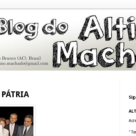
 PÁTRIA
Sig
AL
Acre
"Te