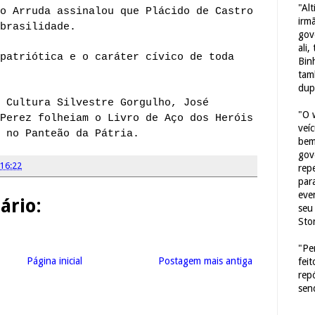
"Al
o Arruda assinalou que Plácido de Castro
irm
brasilidade.
gov
ali,
patriótica e o caráter cívico de toda
Bin
tam
dup
 Cultura Silvestre Gorgulho, José
"O 
Perez folheiam o Livro de Aço dos Heróis
veí
 no Panteão da Pátria.
bem
gov
16:22
repe
para
eve
rio:
seu 
Sto
"Pe
Página inicial
Postagem mais antiga
fei
rep
sen