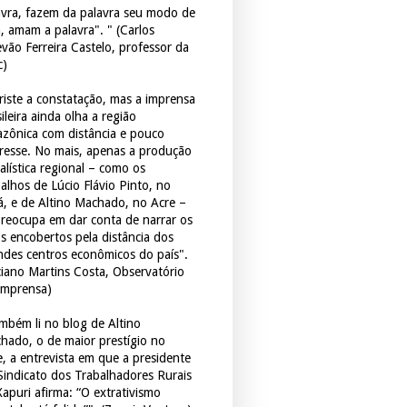
avra, fazem da palavra seu modo de
a, amam a palavra". " (Carlos
evão Ferreira Castelo, professor da
c)
triste a constatação, mas a imprensa
ileira ainda olha a região
zônica com distância e pouco
eresse. No mais, apenas a produção
alística regional – como os
balhos de Lúcio Flávio Pinto, no
á, e de Altino Machado, no Acre –
preocupa em dar conta de narrar os
os encobertos pela distância dos
ndes centros econômicos do país".
ciano Martins Costa, Observatório
Imprensa)
mbém li no blog de Altino
hado, o de maior prestígio no
e, a entrevista em que a presidente
Sindicato dos Trabalhadores Rurais
Xapuri afirma: “O extrativismo