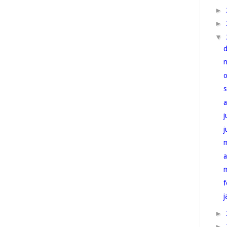
►
►
▼
j
a
f
j
►
►