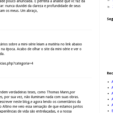
ade pouco anunciada. É perfeita a análise que vc faz da
arar: nunca duvidei da clareza e profundidade de seus
►
cam os meus. Um abraço,
Seg
rios sobre a mini-série leiam a matéria no link abaixo
na época. Acabo de olhar o site da mini-série e ver o
da.
icias.php?categoria=4
Re
efendem verdadeiras teses, como Thomas Mann,por
A
es, por sua vez, não iluminam nada com suas obras.
screver neste blog,e agora lendo os comentários da
io Altino me veio essa sensação de que estamos juntos
B
xperiências de vida são entrelaçadas, e a nossa