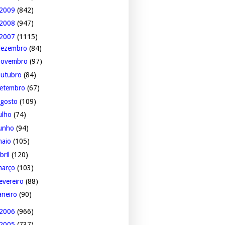
2009
(842)
2008
(947)
2007
(1115)
dezembro
(84)
novembro
(97)
outubro
(84)
setembro
(67)
agosto
(109)
ulho
(74)
junho
(94)
maio
(105)
bril
(120)
março
(103)
evereiro
(88)
aneiro
(90)
2006
(966)
2005
(737)