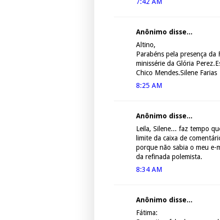
7:42 AM
Anônimo disse...
Altino,
Parabéns pela presença da 
minissérie da Glória Perez.
Chico Mendes.Silene Farias
8:25 AM
Anônimo disse...
Leila, Silene... faz tempo q
limite da caixa de comentár
porque não sabia o meu e-m
da refinada polemista.
8:34 AM
Anônimo disse...
Fátima: