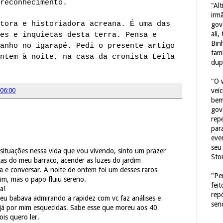
reconhecimento.
"Al
irm
tora e historiadora acreana. É uma das
gov
ali,
es e inquietas desta terra. Pensa e
Bin
anho no igarapé. Pedi o presente artigo
tam
ntem à noite, na casa da cronista Leila
dup
"O 
veí
06:00
bem
gov
repe
para
eve
seu 
situações nessa vida que vou vivendo, sinto um prazer
Sto
rtas do meu barraco, acender as luzes do jardim
 e conversar. A noite de ontem foi um desses raros
"Pe
im, mas o papo fluiu sereno.
fei
a!
rep
 eu babava admirando a rapidez com vc faz análises e
sen
 já por mim esquecidas. Sabe esse que moreu aos 40
is quero ler.