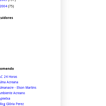
2004
(75)
uidores
comendo
AC 24 Horas
Alma Acreana
lmanacre - Elson Martins
Ambiente Acreano
Apiwtxa
log Glória Perez