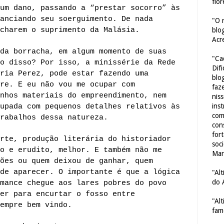
flor
um dano, passando a “prestar socorro” às
anciando seu soerguimento. De nada
"O 
charem o suprimento da Malásia.
blo
Acr
da borracha, em algum momento de suas
"Ca
o disso? Por isso, a minissérie da Rede
Dif
ria Perez, pode estar fazendo uma
blo
re. E eu não vou me ocupar com
faze
nhos materiais do empreendimento, nem
nis
ins
upada com pequenos detalhes relativos às
com
rabalhos dessa natureza.
con
for
rte, produção literária do historiador
soc
o e erudito, melhor. E também não me
Mar
ões ou quem deixou de ganhar, quem
de aparecer. O importante é que a lógica
"Al
do 
mance chegue aos lares pobres do povo
er para encurtar o fosso entre
"Al
empre bem vindo.
fam