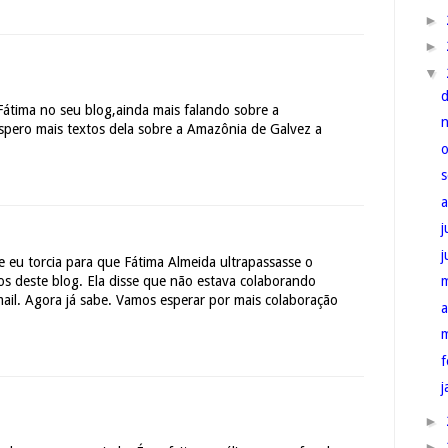
►
►
▼
Fátima no seu blog,ainda mais falando sobre a
Espero mais textos dela sobre a Amazônia de Galvez a
j
ue eu torcia para que Fátima Almeida ultrapassasse o
ios deste blog. Ela disse que não estava colaborando
ail. Agora já sabe. Vamos esperar por mais colaboração
a
f
j
►
►