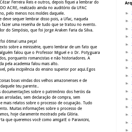
ézar Ferreira Reis e outros, depois fiquei a lembrar do
Arq
O ACRE, realizado ainda no auditório da UFAC
►
timo, pelo menos nos moldes daquele.
e deve sequer lembrar disso pois, a Ufac, naquela
►
m fazer uma resenha de tudo que se tratou no evento.
►
or do Simpósio, que foi Jorge Araken Faria da Silva.
►
foi ótima! uma peça!
►
exto sobre a minissérie, quero lembrar de um fato que
►
alguém falou que o Professor Miguel e o Dr. Potyguara
os, porquanto romancistas e não historiadores. A
►
da pela academia falou mais alto.
►
el, pela incipiência do ensino superior por aqui.Egos
►
 coisas boas vindas dos velhos amazonenses e de
►
 daquele teu parente..
►
s documentações sobre o patrimônio dos heróis da
rras arroladas, sem declaração de compra, sem
►
e mais relatos sobre o processo de ocupação. Tudo
►
ento. Muitas informações sobre o processo de
amos, hoje claramente mostrado pela Glória.
►
erta que queremos você como amiga!E o Paravicini,
►
►