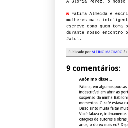
À Glória Perez, o nosso 
◙
Fátima Almeida é escri
mulheres mais inteligent
escreve como quem toma b
durante nosso encontro o
Jalul.
Publicado por
ALTINO MACHADO
às
9 comentários:
Anônimo disse...
Fátima, em algumas poucas 
indescritível em abrir as po
suspenso da minha Babilônia
momentos. O café estava ru
Disso sinto muita falta! muit
Você falava e, intimamente,
citações de autores e obras
anos, o do eu mais eu? Depo