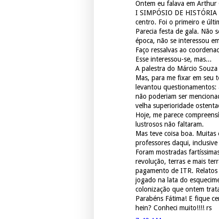
Ontem eu falava em Arthur C
I SIMPÓSIO DE HISTÓRIA D
centro. Foi o primeiro e úl
Parecia festa de gala. Não s
época, não se interessou e
Faço ressalvas ao coordenad
Esse interessou-se, mas...
A palestra do Márcio Souza 
Mas, para me fixar em seu t
levantou questionamentos: 
não poderiam ser mencionad
velha superioridade ostenta
Hoje, me parece compreensív
lustrosos não faltaram.
Mas teve coisa boa. Muitas
professores daqui, inclusive
Foram mostradas fartíssima
revolução, terras e mais te
pagamento de ITR. Relatos 
jogado na lata do esquecim
colonização que ontem trat
Parabéns Fátima! E fique c
hein? Conheci muito!!!! rs