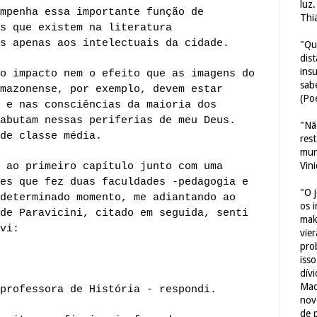
luz
mpenha essa importante função de
Thi
s que existem na literatura
s apenas aos intelectuais da cidade.
"Qu
dis
ins
o impacto nem o efeito que as imagens do
sab
mazonense, por exemplo, devem estar
(Poe
 e nas consciências da maioria dos
abutam nessas periferias de meu Deus.
"Nã
de classe média.
res
mun
Vin
 ao primeiro capítulo junto com uma
es que fez duas faculdades -pedagogia e
"O 
determinado momento, me adiantando ao
os 
de Paravicini, citado em seguida, senti
mak
vi:
vie
pro
iss
dív
Mac
professora de História - respondi.
nov
de 