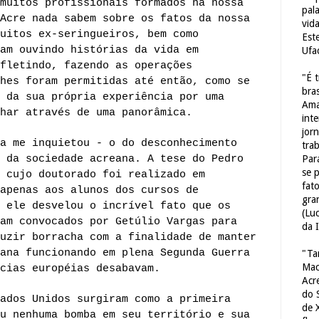
muitos profissionais formados na nossa
pal
Acre nada sabem sobre os fatos da nossa
vid
uitos ex-seringueiros, bem como
Est
am ouvindo histórias da vida em
Ufa
fletindo, fazendo as operações
"É 
hes foram permitidas até então, como se
bras
 da sua própria experiência por uma
Ama
har através de uma panorâmica.
int
jorn
a me inquietou - o do desconhecimento
tra
 da sociedade acreana. A tese do Pedro
Par
se 
 cujo doutorado foi realizado em
fat
apenas aos alunos dos cursos de
gra
 ele desvelou o incrível fato que os
(Lu
am convocados por Getúlio Vargas para
da 
uzir borracha com a finalidade de manter
ana funcionando em plena Segunda Guerra
"Ta
Mac
cias européias desabavam.
Acr
do 
ados Unidos surgiram como a primeira
de 
u nenhuma bomba em seu território e sua