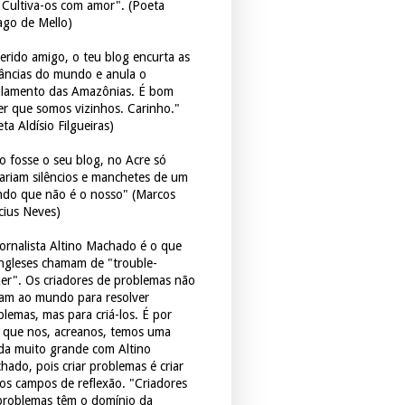
. Cultiva-os com amor". (Poeta
ago de Mello)
erido amigo, o teu blog encurta as
tâncias do mundo e anula o
ulamento das Amazônias. É bom
er que somos vizinhos. Carinho."
ta Aldísio Filgueiras)
o fosse o seu blog, no Acre só
tariam silêncios e manchetes de um
do que não é o nosso" (Marcos
icius Neves)
jornalista Altino Machado é o que
ingleses chamam de "trouble-
er". Os criadores de problemas não
ram ao mundo para resolver
blemas, mas para criá-los. É por
o que nos, acreanos, temos uma
ida muito grande com Altino
hado, pois criar problemas é criar
os campos de reflexão. "Criadores
problemas têm o domínio da