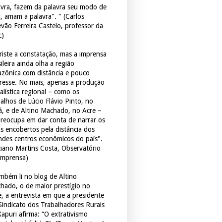
avra, fazem da palavra seu modo de
a, amam a palavra". " (Carlos
evão Ferreira Castelo, professor da
c)
triste a constatação, mas a imprensa
ileira ainda olha a região
zônica com distância e pouco
eresse. No mais, apenas a produção
alística regional – como os
balhos de Lúcio Flávio Pinto, no
á, e de Altino Machado, no Acre –
preocupa em dar conta de narrar os
os encobertos pela distância dos
ndes centros econômicos do país".
ciano Martins Costa, Observatório
Imprensa)
mbém li no blog de Altino
hado, o de maior prestígio no
e, a entrevista em que a presidente
Sindicato dos Trabalhadores Rurais
Xapuri afirma: “O extrativismo