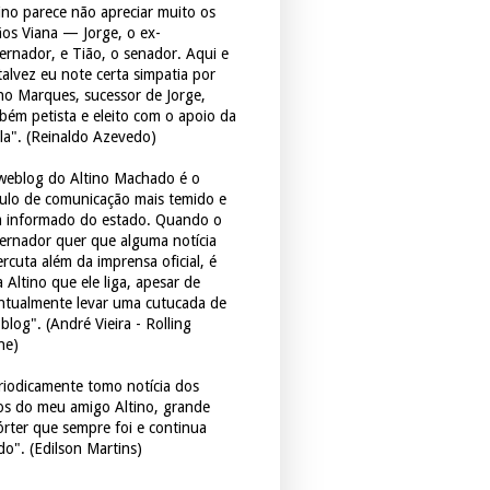
tino parece não apreciar muito os
ãos Viana — Jorge, o ex-
ernador, e Tião, o senador. Aqui e
 talvez eu note certa simpatia por
ho Marques, sucessor de Jorge,
bém petista e eleito com o apoio da
la". (Reinaldo Azevedo)
weblog do Altino Machado é o
culo de comunicação mais temido e
 informado do estado. Quando o
ernador quer que alguma notícia
rcuta além da imprensa oficial, é
 Altino que ele liga, apesar de
ntualmente levar uma cutucada de
blog". (André Vieira - Rolling
ne)
riodicamente tomo notícia dos
tos do meu amigo Altino, grande
órter que sempre foi e continua
do". (Edilson Martins)