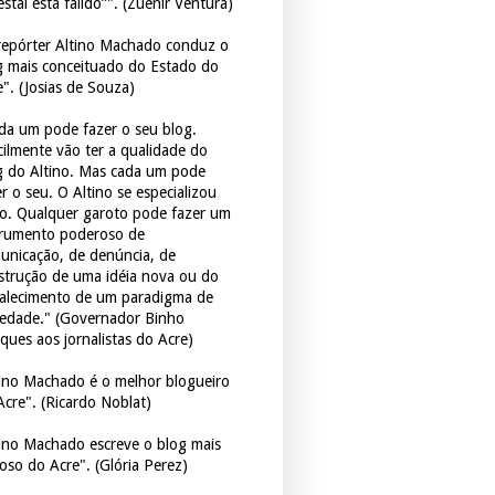
estal está falido”". (Zuenir Ventura)
repórter Altino Machado conduz o
g mais conceituado do Estado do
e". (Josias de Souza)
da um pode fazer o seu blog.
icilmente vão ter a qualidade do
g do Altino. Mas cada um pode
r o seu. O Altino se especializou
so. Qualquer garoto pode fazer um
trumento poderoso de
unicação, de denúncia, de
strução de uma idéia nova ou do
talecimento de um paradigma de
iedade." (Governador Binho
ques aos jornalistas do Acre)
tino Machado é o melhor blogueiro
Acre". (Ricardo Noblat)
tino Machado escreve o blog mais
oso do Acre". (Glória Perez)