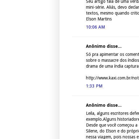
Seu artigo fala de uma verd
mini-série. Aliás, devo decl
textos, mesmo quando criti
Elson Martins
10:06 AM
Anônimo disse...
Só pra apimentar os comentá
sobre o massacre dos índios 
drama de uma índia captura
http://www.kaxi.com.br/not
1:33 PM
Anônimo disse...
Leila, alguns escritores d
exemplo.Alguns historiador
Desde que você começou a e
Silene, do Elson e do própr
nessa viagem, pois nossas e