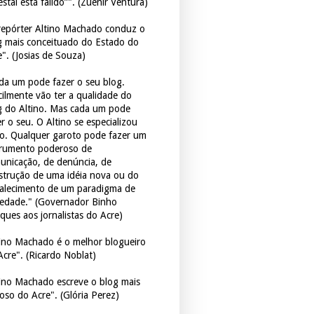
estal está falido”". (Zuenir Ventura)
repórter Altino Machado conduz o
g mais conceituado do Estado do
e". (Josias de Souza)
da um pode fazer o seu blog.
icilmente vão ter a qualidade do
g do Altino. Mas cada um pode
r o seu. O Altino se especializou
so. Qualquer garoto pode fazer um
trumento poderoso de
unicação, de denúncia, de
strução de uma idéia nova ou do
talecimento de um paradigma de
iedade." (Governador Binho
ques aos jornalistas do Acre)
tino Machado é o melhor blogueiro
Acre". (Ricardo Noblat)
tino Machado escreve o blog mais
oso do Acre". (Glória Perez)