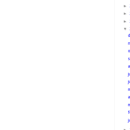
►
►
►
▼
j
a
f
j
►