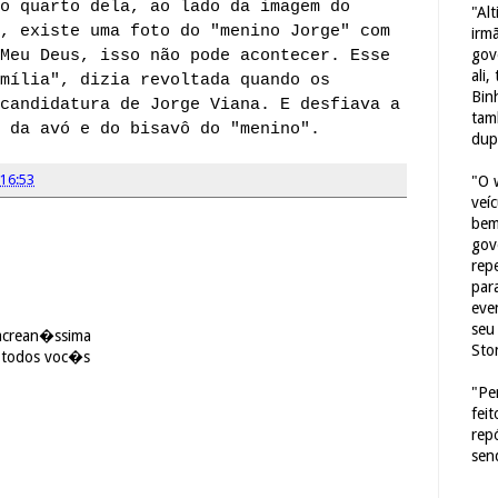
o quarto dela, ao lado da imagem do
"Al
, existe uma foto do "menino Jorge" com
irm
gov
Meu Deus, isso não pode acontecer. Esse
ali,
mília", dizia revoltada quando os
Bin
candidatura de Jorge Viana. E desfiava a
tam
 da avó e do bisavô do "menino".
dup
16:53
"O 
veí
bem
gov
repe
para
eve
seu 
 acrean�ssima
Sto
a todos voc�s
"Pe
fei
rep
sen