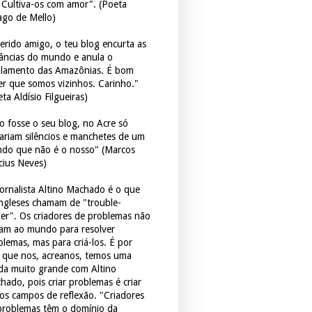
. Cultiva-os com amor". (Poeta
ago de Mello)
erido amigo, o teu blog encurta as
tâncias do mundo e anula o
ulamento das Amazônias. É bom
er que somos vizinhos. Carinho."
ta Aldísio Filgueiras)
o fosse o seu blog, no Acre só
tariam silêncios e manchetes de um
do que não é o nosso" (Marcos
icius Neves)
jornalista Altino Machado é o que
ingleses chamam de "trouble-
er". Os criadores de problemas não
ram ao mundo para resolver
blemas, mas para criá-los. É por
o que nos, acreanos, temos uma
ida muito grande com Altino
hado, pois criar problemas é criar
os campos de reflexão. "Criadores
problemas têm o domínio da