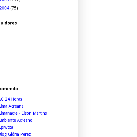
2004
(75)
uidores
comendo
AC 24 Horas
Alma Acreana
lmanacre - Elson Martins
Ambiente Acreano
Apiwtxa
log Glória Perez