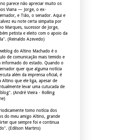
tino parece não apreciar muito os
ãos Viana — Jorge, o ex-
ernador, e Tião, o senador. Aqui e
 talvez eu note certa simpatia por
ho Marques, sucessor de Jorge,
bém petista e eleito com o apoio da
la". (Reinaldo Azevedo)
weblog do Altino Machado é o
culo de comunicação mais temido e
 informado do estado. Quando o
ernador quer que alguma notícia
rcuta além da imprensa oficial, é
 Altino que ele liga, apesar de
ntualmente levar uma cutucada de
blog". (André Vieira - Rolling
ne)
riodicamente tomo notícia dos
tos do meu amigo Altino, grande
órter que sempre foi e continua
do". (Edilson Martins)