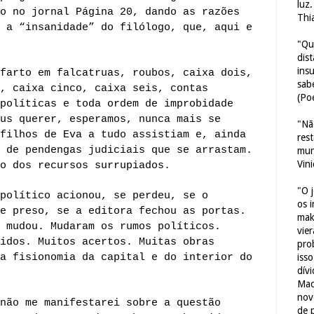
luz
o no jornal Página 20, dando as razões
Thi
 a “insanidade” do filólogo, que, aqui e
"Qu
dis
ins
farto em falcatruas, roubos, caixa dois,
sab
, caixa cinco, caixa seis, contas
(Poe
políticas e toda ordem de improbidade
us querer, esperamos, nunca mais se
"Nã
filhos de Eva a tudo assistiam e, ainda
res
 de pendengas judiciais que se arrastam.
mun
Vin
o dos recursos surrupiados.
"O 
político acionou, se perdeu, se o
os 
e preso, se a editora fechou as portas.
mak
 mudou. Mudaram os rumos políticos.
vie
idos. Muitos acertos. Muitas obras
pro
a fisionomia da capital e do interior do
iss
dív
Mac
nov
não me manifestarei sobre a questão
de 