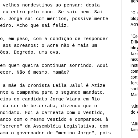
flor
 velhos nordestinos ao pensar: desta
 eu entro pelo cano. Se saiu bem. Sai
"O 
blo
o. Jorge sai com méritos, possivelmente
Acr
eiro. Acho que sai feliz.
"Ca
o, em peso, com a condição de responder
Dif
 aos acreanos: o Acre não é mais um
blo
ões. Degredo, uma ova.
faze
nis
ins
em quem queira continuar sorrindo. Aqui
com
ecer. Não é mesmo, mamãe?
con
for
 a mãe da cronista Leila Jalul é Azize
soc
nte a campanha para o segundo mandato,
Mar
cios do candidato Jorge Viana em Rio
 da cor de beterraba, dizendo que o
"Al
do 
ndidato. Foi à carreata com o vestido,
anco com o mesmo vestido e compareceu à
"Al
"sereno" da Assembléia Legislativa, com
fam
ama o governador de "menino Jorge", pois