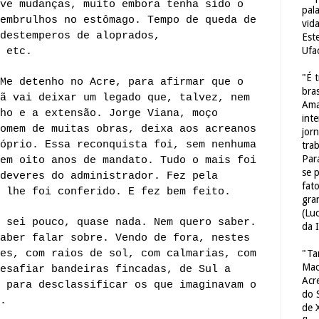
ve mudanças, muito embora tenha sido o
pal
embrulhos no estômago. Tempo de queda de
vid
destemperos de aloprados,
Est
Ufa
 etc.
"É 
Me detenho no Acre, para afirmar que o
bras
ã vai deixar um legado que, talvez, nem
Ama
ho e a extensão. Jorge Viana, moço
int
omem de muitas obras, deixa aos acreanos
jorn
óprio. Essa reconquista foi, sem nenhuma
tra
Par
em oito anos de mandato. Tudo o mais foi
se 
deveres do administrador. Fez pela
fat
 lhe foi conferido. E fez bem feito.
gra
(Lu
 sei pouco, quase nada. Nem quero saber.
da 
aber falar sobre. Vendo de fora, nestes
es, com raios de sol, com calmarias, com
"Ta
Mac
esafiar bandeiras fincadas, de Sul a
Acr
 para desclassificar os que imaginavam o
do 
.
de 