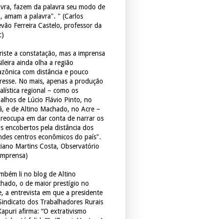
avra, fazem da palavra seu modo de
a, amam a palavra". " (Carlos
evão Ferreira Castelo, professor da
c)
triste a constatação, mas a imprensa
ileira ainda olha a região
zônica com distância e pouco
eresse. No mais, apenas a produção
alística regional – como os
balhos de Lúcio Flávio Pinto, no
á, e de Altino Machado, no Acre –
preocupa em dar conta de narrar os
os encobertos pela distância dos
ndes centros econômicos do país".
ciano Martins Costa, Observatório
Imprensa)
mbém li no blog de Altino
hado, o de maior prestígio no
e, a entrevista em que a presidente
Sindicato dos Trabalhadores Rurais
Xapuri afirma: “O extrativismo