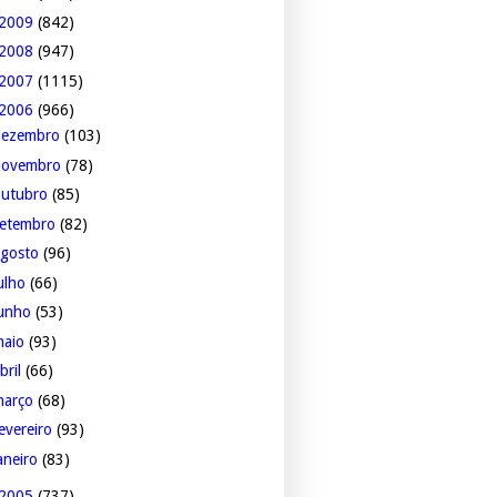
2009
(842)
2008
(947)
2007
(1115)
2006
(966)
dezembro
(103)
novembro
(78)
outubro
(85)
setembro
(82)
agosto
(96)
ulho
(66)
junho
(53)
maio
(93)
bril
(66)
março
(68)
evereiro
(93)
aneiro
(83)
2005
(737)