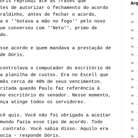
óris reproduz até as frases que
Arq
tes de autorizar o fechamento do acordo
►
raldinho, antes de fechar o acordo,
a e ''botava a mão no fogo'' pelo novo
►
ue conversou com ''Neto'', primo de
►
do.
►
►
sse acordo e quem mandava a prestação de
►
de Dóris.
►
controlava o computador do escritório de
►
a planilha de custos. Era no Excell que
►
mês cerca de 40% de seus vencimentos.
►
ritada quando Paulo faz referência à
no escritório do senador. Nesse momento,
►
nça atinge todos os servidores.
►
►
cê quis. Você não foi obrigado a aceitar
►
mundo fazia esse tipo de acordo. Todo
►
 contrato. Você sabia disso. Aquilo era
ocia - responde Dóris.
►