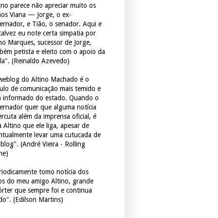
tino parece não apreciar muito os
ãos Viana — Jorge, o ex-
ernador, e Tião, o senador. Aqui e
 talvez eu note certa simpatia por
ho Marques, sucessor de Jorge,
bém petista e eleito com o apoio da
la". (Reinaldo Azevedo)
weblog do Altino Machado é o
culo de comunicação mais temido e
 informado do estado. Quando o
ernador quer que alguma notícia
rcuta além da imprensa oficial, é
 Altino que ele liga, apesar de
ntualmente levar uma cutucada de
blog". (André Vieira - Rolling
ne)
riodicamente tomo notícia dos
tos do meu amigo Altino, grande
órter que sempre foi e continua
do". (Edilson Martins)