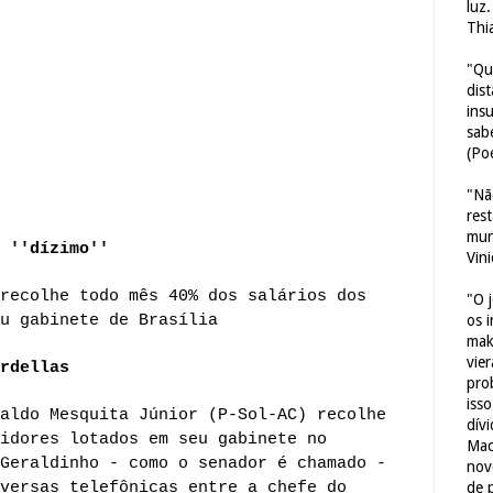
luz
Thi
"Qu
dis
ins
sab
(Poe
"Nã
res
mun
 ''dízimo''
Vin
recolhe todo mês 40% dos salários dos
"O 
u gabinete de Brasília
os 
mak
vie
rdellas
pro
iss
aldo Mesquita Júnior (P-Sol-AC) recolhe
dív
idores lotados em seu gabinete no
Mac
Geraldinho - como o senador é chamado -
nov
versas telefônicas entre a chefe do
de 