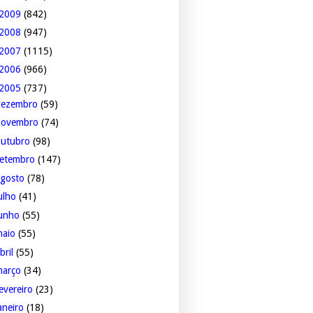
2009
(842)
2008
(947)
2007
(1115)
2006
(966)
2005
(737)
dezembro
(59)
novembro
(74)
outubro
(98)
setembro
(147)
agosto
(78)
ulho
(41)
junho
(55)
maio
(55)
bril
(55)
março
(34)
evereiro
(23)
aneiro
(18)