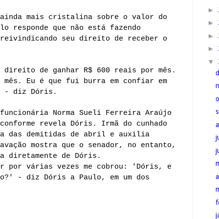
►
ainda mais cristalina sobre o valor do
►
lo responde que não está fazendo
►
reivindicando seu direito de receber o
►
▼
 direito de ganhar R$ 600 reais por mês.
 mês. Eu é que fui burra em confiar em
 - diz Dóris.
funcionária Norma Sueli Ferreira Araújo
conforme revela Dóris. Irmã do cunhado
a das demitidas de abril e auxilia
j
avação mostra que o senador, no entanto,
ia diretamente de Dóris.
r por várias vezes me cobrou: 'Dóris, e
a
o?' - diz Dóris a Paulo, em um dos
f
j