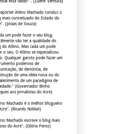
estal está falido”". (Zuenir Ventura)
repórter Altino Machado conduz o
g mais conceituado do Estado do
e". (Josias de Souza)
da um pode fazer o seu blog.
icilmente vão ter a qualidade do
g do Altino. Mas cada um pode
r o seu. O Altino se especializou
so. Qualquer garoto pode fazer um
trumento poderoso de
unicação, de denúncia, de
strução de uma idéia nova ou do
talecimento de um paradigma de
iedade." (Governador Binho
ques aos jornalistas do Acre)
tino Machado é o melhor blogueiro
Acre". (Ricardo Noblat)
tino Machado escreve o blog mais
oso do Acre". (Glória Perez)