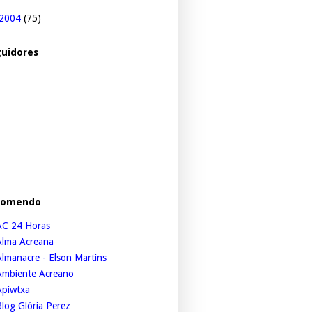
2004
(75)
uidores
comendo
AC 24 Horas
Alma Acreana
lmanacre - Elson Martins
Ambiente Acreano
Apiwtxa
log Glória Perez