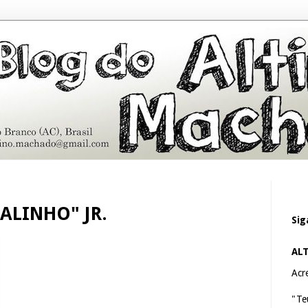
ALINHO" JR.
Sig
AL
Acre
"Te