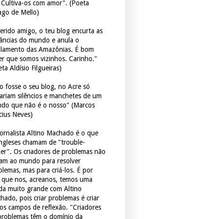
. Cultiva-os com amor". (Poeta
ago de Mello)
erido amigo, o teu blog encurta as
tâncias do mundo e anula o
ulamento das Amazônias. É bom
er que somos vizinhos. Carinho."
ta Aldísio Filgueiras)
o fosse o seu blog, no Acre só
tariam silêncios e manchetes de um
do que não é o nosso" (Marcos
icius Neves)
jornalista Altino Machado é o que
ingleses chamam de "trouble-
er". Os criadores de problemas não
ram ao mundo para resolver
blemas, mas para criá-los. É por
o que nos, acreanos, temos uma
ida muito grande com Altino
hado, pois criar problemas é criar
os campos de reflexão. "Criadores
problemas têm o domínio da