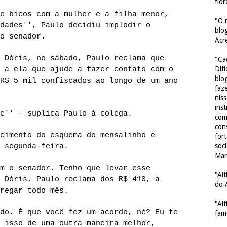
flor
e bicos com a mulher e a filha menor,
"O 
dades'', Paulo decidiu implodir o
blo
o senador.
Acr
 Dóris, no sábado, Paulo reclama que
"Ca
Dif
 a ela que ajude a fazer contato com o
blo
R$ 5 mil confiscados ao longo de um ano
faze
nis
ins
e'' - suplica Paulo à colega.
com
con
cimento do esquema do mensalinho e
for
soc
 segunda-feira.
Mar
m o senador. Tenho que levar esse
"Al
 Dóris. Paulo reclama dos R$ 410, a
do 
regar todo mês.
"Al
do. É que você fez um acordo, né? Eu te
fam
 isso de uma outra maneira melhor,