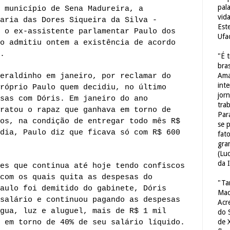
pal
 município de Sena Madureira, a
vid
aria das Dores Siqueira da Silva -
Est
 o ex-assistente parlamentar Paulo dos
Ufa
o admitiu ontem a existência de acordo
.
"É 
bras
Ama
eraldinho em janeiro, por reclamar do
int
róprio Paulo quem decidiu, no último
jorn
sas com Dóris. Em janeiro do ano
tra
ratou o rapaz que ganhava em torno de
Par
os, na condição de entregar todo mês R$
se 
dia, Paulo diz que ficava só com R$ 600
fat
gra
(Lu
da 
es que continua até hoje tendo confiscos
com os quais quita as despesas do
"Ta
aulo foi demitido do gabinete, Dóris
Mac
salário e continuou pagando as despesas
Acr
gua, luz e aluguel, mais de R$ 1 mil
do 
de 
 em torno de 40% de seu salário líquido.