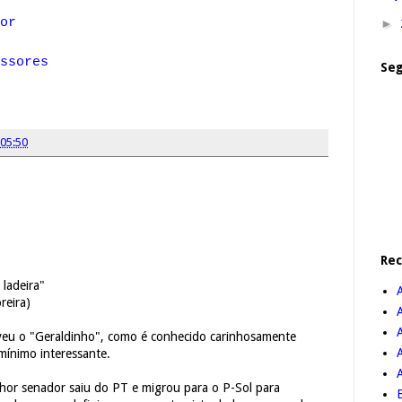
or
►
ssores
Seg
05:50
Re
 ladeira"
eira)
A
veu o "Geraldinho", como é conhecido carinhosamente
mínimo interessante.
or senador saiu do PT e migrou para o P-Sol para
B