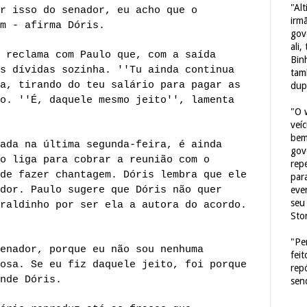
"Al
r isso do senador, eu acho que o
irm
m - afirma Dóris.
gov
ali,
 reclama com Paulo que, com a saída
Bin
s dívidas sozinha. ''Tu ainda continua
tam
a, tirando do teu salário para pagar as
dup
o. ''É, daquele mesmo jeito'', lamenta
"O 
veí
bem
ada na última segunda-feira, é ainda
gov
o liga para cobrar a reunião com o
repe
de fazer chantagem. Dóris lembra que ele
para
dor. Paulo sugere que Dóris não quer
eve
seu 
raldinho por ser ela a autora do acordo.
Sto
"Pe
enador, porque eu não sou nenhuma
fei
osa. Se eu fiz daquele jeito, foi porque
rep
nde Dóris.
sen