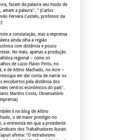
avra, fazem da palavra seu modo de
a, amam a palavra". " (Carlos
evão Ferreira Castelo, professor da
c)
triste a constatação, mas a imprensa
ileira ainda olha a região
zônica com distância e pouco
eresse. No mais, apenas a produção
alística regional – como os
balhos de Lúcio Flávio Pinto, no
á, e de Altino Machado, no Acre –
preocupa em dar conta de narrar os
os encobertos pela distância dos
ndes centros econômicos do país".
ciano Martins Costa, Observatório
Imprensa)
mbém li no blog de Altino
hado, o de maior prestígio no
e, a entrevista em que a presidente
Sindicato dos Trabalhadores Rurais
Xapuri afirma: “O extrativismo