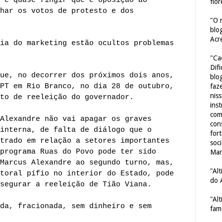
 é quase fingir que é oposição ao
flor
har os votos de protesto e dos
"O 
blo
Acr
ia do marketing estão ocultos problemas
"Ca
Dif
ue, no decorrer dos próximos dois anos,
blo
PT em Rio Branco, no dia 28 de outubro,
faze
nis
to de reeleição do governador.
ins
com
Alexandre não vai apagar os graves
con
interna, de falta de diálogo que o
for
trado em relação a setores importantes
soc
programa Ruas do Povo pode ter sido
Mar
Marcus Alexandre ao segundo turno, mas,
"Al
toral pífio no interior do Estado, pode
do 
segurar a reeleição de Tião Viana.
"Al
da, fracionada, sem dinheiro e sem
fam