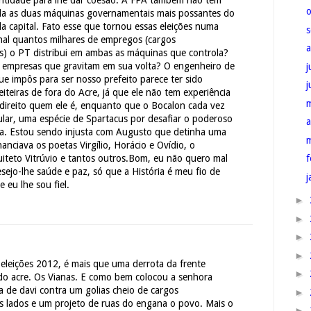
dentidade para lhe dar coesão. A FPA também não tem
la as duas máquinas governamentais mais possantes do
da capital. Fato esse que tornou essas eleições numa
final quantos milhares de empregos (cargos
s) o PT distribui em ambas as máquinas que controla?
 empresas que gravitam em sua volta? O engenheiro de
j
e impôs para ser nosso prefeito parece ter sido
iteiras de fora do Acre, já que ele não tem experiência
 direito quem ele é, enquanto que o Bocalon cada vez
lar, uma espécie de Spartacus por desafiar o poderoso
a
a. Estou sendo injusta com Augusto que detinha uma
nanciava os poetas Virgílio, Horácio e Ovídio, o
f
quiteto Vitrúvio e tantos outros.Bom, eu não quero mal
ejo-lhe saúde e paz, só que a História é meu fio de
j
 eu lhe sou fiel.
►
►
►
►
s eleições 2012, é mais que uma derrota da frente
►
do acre. Os Vianas. E como bem colocou a senhora
a de davi contra um golias cheio de cargos
►
s lados e um projeto de ruas do engana o povo. Mais o
►