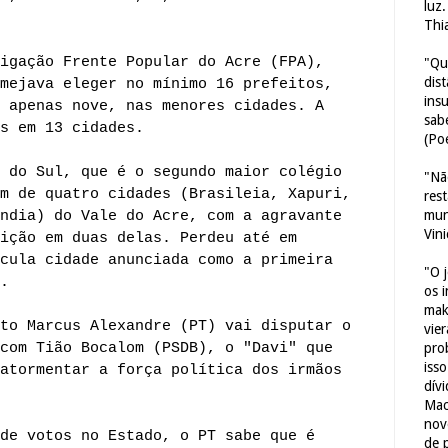
luz
Thi
igação Frente Popular do Acre (FPA),
"Qu
dis
mejava eleger no mínimo 16 prefeitos,
ins
 apenas nove, nas menores cidades. A
sab
s em 13 cidades.
(Poe
 do Sul, que é o segundo maior colégio
"Nã
m de quatro cidades (Brasileia, Xapuri,
res
mun
ndia) do Vale do Acre, com a agravante
Vin
ição em duas delas. Perdeu até em
cula cidade anunciada como a primeira
"O 
.
os 
mak
to Marcus Alexandre (PT) vai disputar o
vie
com Tião Bocalom (PSDB), o "Davi" que
pro
iss
atormentar a força política dos irmãos
dív
Mac
nov
de votos no Estado, o PT sabe que é
de 