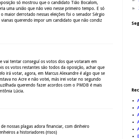
 oposição só mostrou que o candidato Tião Bocalom,
►
eria uma união que não veio nesse primeiro tempo. E só
o maior derrotado nessas eleições foi o senador Sérgio
s vianas querendo impor um candidato que não condiz
Seg
 vai tentar conseguí os votos dos que votaram em
is os votos restantes são todos da oposição, achar que
o irá votar, agora, em Marcus Alexandre é algo que se
 estava no Acre e não votei, más irei votar no segundo
ruzilhada querendo fazer acordos com o PMDB é mais
Re
ntônia Lúcia.
A
de nossas plagas adora financiar, com dinheiro
nheiros a historiadores (risos)
B