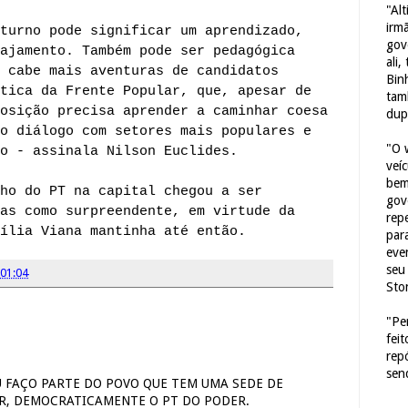
"Al
irm
turno pode significar um aprendizado,
gov
ajamento. Também pode ser pedagógica
ali,
 cabe mais aventuras de candidatos
Bin
tica da Frente Popular, que, apesar de
tam
osição precisa aprender a caminhar coesa
dup
o diálogo com setores mais populares e
"O 
o - assinala Nilson Euclides.
veí
bem
nho do PT na capital chegou a ser
gov
as como surpreendente, em virtude da
repe
ília Viana mantinha até então.
para
eve
seu 
01:04
Sto
"Pe
fei
rep
sen
, EU FAÇO PARTE DO POVO QUE TEM UMA SEDE DE
R, DEMOCRATICAMENTE O PT DO PODER.