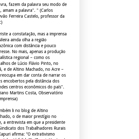
avra, fazem da palavra seu modo de
a, amam a palavra". " (Carlos
evão Ferreira Castelo, professor da
c)
triste a constatação, mas a imprensa
ileira ainda olha a região
zônica com distância e pouco
eresse. No mais, apenas a produção
alística regional – como os
balhos de Lúcio Flávio Pinto, no
á, e de Altino Machado, no Acre –
preocupa em dar conta de narrar os
os encobertos pela distância dos
ndes centros econômicos do país".
ciano Martins Costa, Observatório
Imprensa)
mbém li no blog de Altino
hado, o de maior prestígio no
e, a entrevista em que a presidente
Sindicato dos Trabalhadores Rurais
Xapuri afirma: “O extrativismo