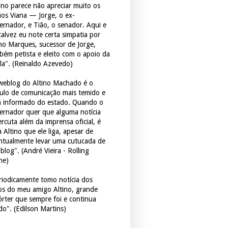
tino parece não apreciar muito os
ãos Viana — Jorge, o ex-
ernador, e Tião, o senador. Aqui e
 talvez eu note certa simpatia por
ho Marques, sucessor de Jorge,
bém petista e eleito com o apoio da
la". (Reinaldo Azevedo)
weblog do Altino Machado é o
culo de comunicação mais temido e
 informado do estado. Quando o
ernador quer que alguma notícia
rcuta além da imprensa oficial, é
 Altino que ele liga, apesar de
ntualmente levar uma cutucada de
blog". (André Vieira - Rolling
ne)
riodicamente tomo notícia dos
tos do meu amigo Altino, grande
órter que sempre foi e continua
do". (Edilson Martins)