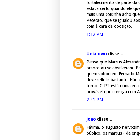
fortalecimento de parte da
estava certo quando ele qu
mais uma coisinha acho que 
Petecão, que se igualou ao
com à cara da oposição.
1:12 PM
Unknown
disse...
Penso que Marcus Alexandre
branco ou se abstiveram. Po
quem voltou em Fernado Mel
deve refletir bastante. Não
turno. O PT está numa enc
provável que consiga com A
2:51 PM
joao
disse...
Fátima, o augusto nervozim 
público, os marcus - de enge