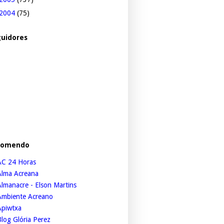
2004
(75)
uidores
comendo
AC 24 Horas
Alma Acreana
lmanacre - Elson Martins
Ambiente Acreano
Apiwtxa
log Glória Perez