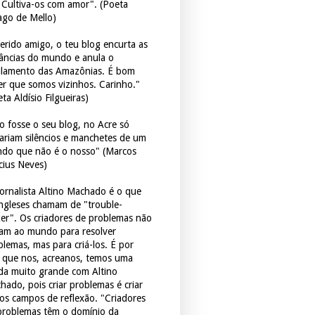
. Cultiva-os com amor". (Poeta
ago de Mello)
erido amigo, o teu blog encurta as
tâncias do mundo e anula o
ulamento das Amazônias. É bom
er que somos vizinhos. Carinho."
ta Aldísio Filgueiras)
o fosse o seu blog, no Acre só
tariam silêncios e manchetes de um
do que não é o nosso" (Marcos
icius Neves)
jornalista Altino Machado é o que
ingleses chamam de "trouble-
er". Os criadores de problemas não
ram ao mundo para resolver
blemas, mas para criá-los. É por
o que nos, acreanos, temos uma
ida muito grande com Altino
hado, pois criar problemas é criar
os campos de reflexão. "Criadores
problemas têm o domínio da