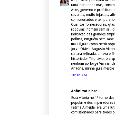
A oposição precisaria de i
uma identidade mas, contro
Acre, governo e prefeitura 
covardia, muito injustas, a
comissionados e temporário
Quantos fornecedores, qtas
rodovias, homem sem sal, qu
indicação das grandes empre
política, ninguém nem sabe
mais figura como herói popu
Jorge Otávio Augusto Viann
cultura refinada, amava e fi
historiador Tito Lívio, o ar
nenhum ao Jorge Vianna, des
Ariadne, minha guia mestre e
10:16 AM
Anônimo disse...
Essa vitoria no 1º turno da
popular e dos imperadores 
Fatima Almeida, éra uma lut
comissionados para todos o