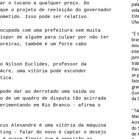
ar o tucano a qualquer preço. Do
pal
que o projeto de reeleição do governador
vid
Est
ometido. Isso pode ser relativo.
Ufa
ocupada com uma prefeitura sem muita
"É 
ispor de alguém para culpar por não ter
bras
oreiras, também é um forte cabo
Ama
int
jorn
tra
o Nilson Euclides, professor da
Par
Acre, uma vitória pode esconder
se 
tica.
fat
gra
pode dar ao derrotado uma saída ou
(Lu
o de um quadro de disputa tão acirrada
da 
erimentando em Rio Branco - afirma o
"Ta
Mac
Acr
cus Alexandre é uma vitória da máquina
do 
ting - falar do novo é captar o desejo
de 