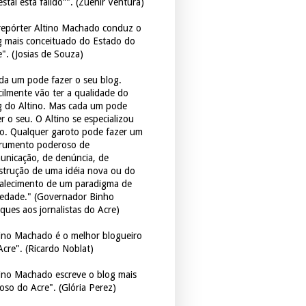
estal está falido”". (Zuenir Ventura)
repórter Altino Machado conduz o
g mais conceituado do Estado do
e". (Josias de Souza)
da um pode fazer o seu blog.
icilmente vão ter a qualidade do
g do Altino. Mas cada um pode
r o seu. O Altino se especializou
so. Qualquer garoto pode fazer um
trumento poderoso de
unicação, de denúncia, de
strução de uma idéia nova ou do
talecimento de um paradigma de
iedade." (Governador Binho
ques aos jornalistas do Acre)
tino Machado é o melhor blogueiro
Acre". (Ricardo Noblat)
tino Machado escreve o blog mais
oso do Acre". (Glória Perez)