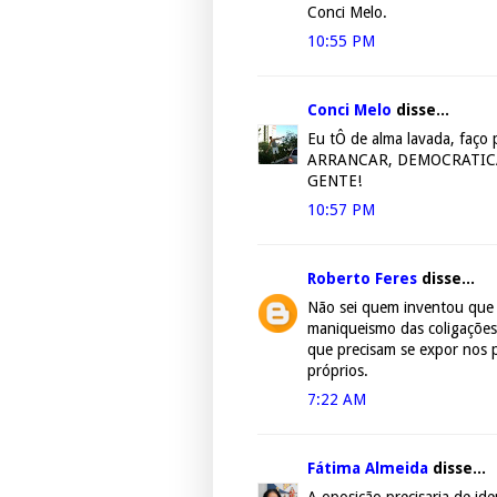
Conci Melo.
10:55 PM
Conci Melo
disse...
Eu tÔ de alma lavada, fa
ARRANCAR, DEMOCRATIC
GENTE!
10:57 PM
Roberto Feres
disse...
Não sei quem inventou que o
maniqueismo das coligações 
que precisam se expor nos p
próprios.
7:22 AM
Fátima Almeida
disse...