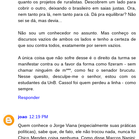
quanto os projetos de ruralistas. Descobrem um lado para
cobrir o outro, deixando o brasileiro em saias justas. Ora,
nem tanto pra lá, nem tanto para cá. Dá pra equilibrar? Não
sei se dá, mas devia...
Não sou um conhecedor no assunto. Mas conheço os
discursos vazios de ambos os lados e tenho a certeza de
que sou contra todos, exatamente por serem vazios.
A única coisa que não sofre desse é o direito da turma se
manifestar contra ou a favor da forma como fizeram - sem
chamar ninguém de m***, como fez o senador brucutu.
Nesse quesito, desculpe-me o senhor, estou com os
estudantes da UnB. Cassol foi quem perdeu a linha - como
sempre.
Responder
joao
12:19 PM
Quem conhece o Jorge Viana (especialmente suas práticas
políticas), sabe que, de fato, ele não trocou nada, nunca foi
Chico Mendes coisa nenhuma. Como disse Marcos Nanini: