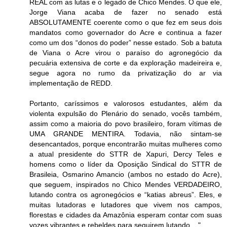
REAL com as lutas e o legado de Chico Mendes. O que ele,
Jorge Viana acaba de fazer no senado está
ABSOLUTAMENTE coerente como o que fez em seus dois
mandatos como governador do Acre e continua a fazer
como um dos “donos do poder” nesse estado. Sob a batuta
de Viana o Acre virou o paraíso do agronegócio da
pecuária extensiva de corte e da exploração madeireira e,
segue agora no rumo da privatização do ar via
implementação de REDD.
Portanto, caríssimos e valorosos estudantes, além da
violenta expulsão do Plenário do senado, vocês também,
assim como a maioria do povo brasileiro, foram vítimas de
UMA GRANDE MENTIRA. Todavia, não sintam-se
desencantados, porque encontrarão muitas mulheres como
a atual presidente do STTR de Xapuri, Dercy Teles e
homens como o líder da Oposição Sindical do STTR de
Brasileia, Osmarino Amancio (ambos no estado do Acre),
que seguem, inspirados no Chico Mendes VERDADEIRO,
lutando contra os agronegócios e “katias abreus”. Eles, e
muitas lutadoras e lutadores que vivem nos campos,
florestas e cidades da Amazônia esperam contar com suas
vozes vibrantes e rebeldes para seguirem lutando...."