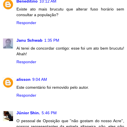
Beneditino
10:12 AM
Existe ato mais brucutu que alterar fuso horário sem
consultar a população?
Responder
Janu Schwab
1:35 PM
Aí terei de concordar contigo: esse foi um ato bem brucutu!
Ahah!
Responder
alisson
9:04 AM
Este comentário foi removido pelo autor.
Responder
Júnior Shin.
5:46 PM
O pessoal de Oposição que ''não gostam do nosso Acre'',
nossos representantes da estrela altaneira, não, eles não