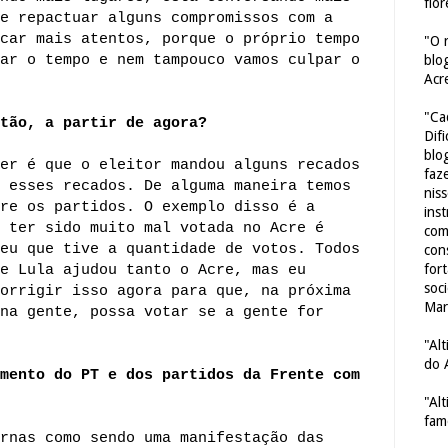
flor
e repactuar alguns compromissos com a
car mais atentos, porque o próprio tempo
"O 
ar o tempo e nem tampouco vamos culpar o
blo
Acr
"Ca
ntão, a partir de agora?
Dif
blo
er é que o eleitor mandou alguns recados
faze
 esses recados. De alguma maneira temos
nis
re os partidos. O exemplo disso é a
ins
 ter sido muito mal votada no Acre é
com
eu que tive a quantidade de votos. Todos
con
for
e Lula ajudou tanto o Acre, mas eu
soc
orrigir isso agora para que, na próxima
Mar
na gente, possa votar se a gente for
"Al
do 
mento do PT e dos partidos da Frente com
"Al
fam
rnas como sendo uma manifestação das