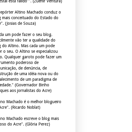
estal está falido”". (Zuenir Ventura)
repórter Altino Machado conduz o
g mais conceituado do Estado do
e". (Josias de Souza)
da um pode fazer o seu blog.
icilmente vão ter a qualidade do
g do Altino. Mas cada um pode
r o seu. O Altino se especializou
so. Qualquer garoto pode fazer um
trumento poderoso de
unicação, de denúncia, de
strução de uma idéia nova ou do
talecimento de um paradigma de
iedade." (Governador Binho
ques aos jornalistas do Acre)
tino Machado é o melhor blogueiro
Acre". (Ricardo Noblat)
tino Machado escreve o blog mais
oso do Acre". (Glória Perez)