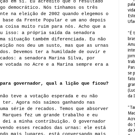
ção em si. Eu acredito que o resultado
pal
go democrático. Nós tínhamos os três
vid
nte na eleição de 2002 quando elegemos o
Est
 base da Frente Popular e um ano depois
Ufa
a coisa muito ruim para nós. Acho que a
u isso: a própria saída da senadora
"É 
bras
ma situação também diferenciada. Eu não
Ama
eição nos deu um susto, mas que as urnas
int
dos. Devemos ter a humildade de ouvir e
jorn
cados: a senadora Marina Silva, por
tra
e votada no Acre e a Marina sempre era a
Par
se 
fat
para governador, qual a lição que ficou?
gra
(Lu
da 
não teve a votação esperada e eu não
 ter. Agora nós saímos ganhando nas
"Ta
uma série de recados. Temos que absorver
Mac
 Marques fez um grande trabalho e eu
Acr
 dei a minha contribuição. O governador
do 
vendo esses recados das urnas: ele está
de 
ndo mais lugares, está conversando mais