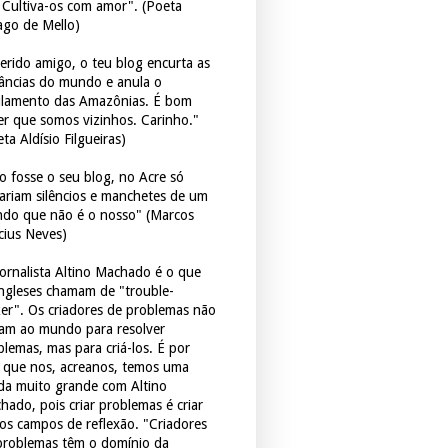
. Cultiva-os com amor". (Poeta
ago de Mello)
erido amigo, o teu blog encurta as
tâncias do mundo e anula o
ulamento das Amazônias. É bom
er que somos vizinhos. Carinho."
ta Aldísio Filgueiras)
o fosse o seu blog, no Acre só
tariam silêncios e manchetes de um
do que não é o nosso" (Marcos
icius Neves)
jornalista Altino Machado é o que
ingleses chamam de "trouble-
er". Os criadores de problemas não
ram ao mundo para resolver
blemas, mas para criá-los. É por
o que nos, acreanos, temos uma
ida muito grande com Altino
hado, pois criar problemas é criar
os campos de reflexão. "Criadores
problemas têm o domínio da