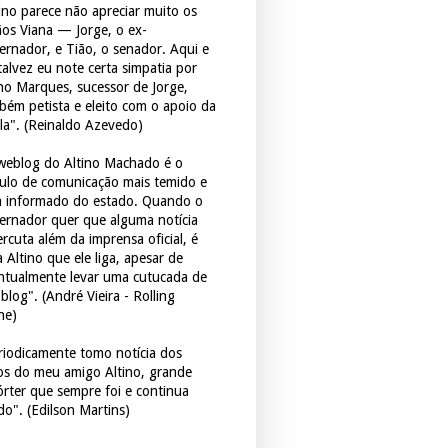
tino parece não apreciar muito os
ãos Viana — Jorge, o ex-
ernador, e Tião, o senador. Aqui e
 talvez eu note certa simpatia por
ho Marques, sucessor de Jorge,
bém petista e eleito com o apoio da
la". (Reinaldo Azevedo)
weblog do Altino Machado é o
culo de comunicação mais temido e
 informado do estado. Quando o
ernador quer que alguma notícia
rcuta além da imprensa oficial, é
 Altino que ele liga, apesar de
ntualmente levar uma cutucada de
blog". (André Vieira - Rolling
ne)
riodicamente tomo notícia dos
tos do meu amigo Altino, grande
órter que sempre foi e continua
do". (Edilson Martins)