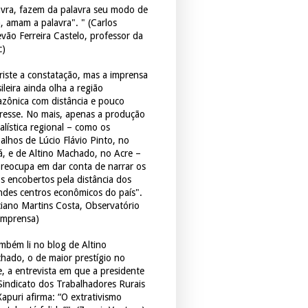
avra, fazem da palavra seu modo de
a, amam a palavra". " (Carlos
evão Ferreira Castelo, professor da
c)
triste a constatação, mas a imprensa
ileira ainda olha a região
zônica com distância e pouco
eresse. No mais, apenas a produção
alística regional – como os
balhos de Lúcio Flávio Pinto, no
á, e de Altino Machado, no Acre –
preocupa em dar conta de narrar os
os encobertos pela distância dos
ndes centros econômicos do país".
ciano Martins Costa, Observatório
Imprensa)
mbém li no blog de Altino
hado, o de maior prestígio no
e, a entrevista em que a presidente
Sindicato dos Trabalhadores Rurais
Xapuri afirma: “O extrativismo