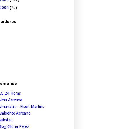
2004
(75)
uidores
comendo
AC 24 Horas
Alma Acreana
lmanacre - Elson Martins
Ambiente Acreano
Apiwtxa
log Glória Perez