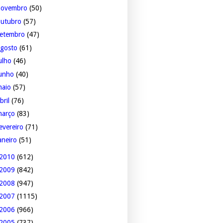
novembro
(50)
outubro
(57)
setembro
(47)
agosto
(61)
ulho
(46)
junho
(40)
maio
(57)
bril
(76)
março
(83)
evereiro
(71)
aneiro
(51)
2010
(612)
2009
(842)
2008
(947)
2007
(1115)
2006
(966)
2005
(737)