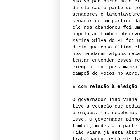
Não só por parte da elei
da eleição é parte do jo
senadores e lamentavelme
senador de um partido da
ele nos abandonou foi um
população também observo
Marina Silva do PT foi u
diria que essa última el
nos mandaram alguns reca
tentar entender esses re
exemplo, foi pessimament
campeã de votos no Acre.
E com relação à eleição 
O governador Tião Viana 
tive a votação que podia
eleições, mas recebemos 
isso. O governador Binho
também, modesta à parte,
Tião Viana já está absor
trabalhando, está visita