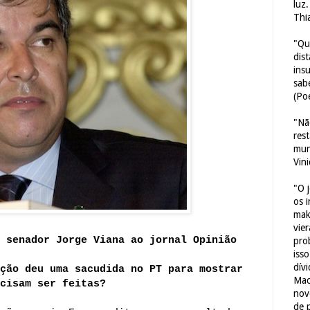
luz
Thi
"Qu
dis
ins
sab
(Poe
"Nã
res
mun
Vin
"O 
os 
mak
vie
 senador Jorge Viana ao jornal Opinião
pro
iss
dív
ção deu uma sacudida no PT para mostrar
Mac
cisam ser feitas?
nov
de 