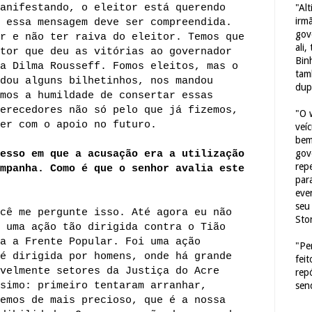
anifestando, o eleitor está querendo
"Al
irm
 essa mensagem deve ser compreendida.
gov
r e não ter raiva do eleitor. Temos que
ali,
tor que deu as vitórias ao governador
Bin
a Dilma Rousseff. Fomos eleitos, mas o
tam
dou alguns bilhetinhos, nos mandou
dup
mos a humildade de consertar essas
erecedores não só pelo que já fizemos,
"O 
er com o apoio no futuro.
veí
bem
gov
esso em que a acusação era a utilização
repe
mpanha. Como é que o senhor avalia este
para
eve
seu 
cê me pergunte isso. Até agora eu não
Sto
 uma ação tão dirigida contra o Tião
a a Frente Popular. Foi uma ação
"Pe
é dirigida por homens, onde há grande
fei
velmente setores da Justiça do Acre
rep
simo: primeiro tentaram arranhar,
sen
emos de mais precioso, que é a nossa