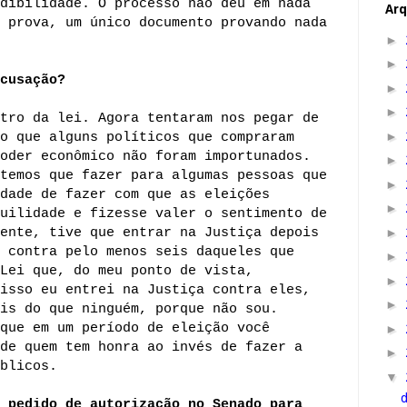
dibilidade. O processo não deu em nada
Arq
 prova, um único documento provando nada
►
►
cusação?
►
►
tro da lei. Agora tentaram nos pegar de
►
o que alguns políticos que compraram
oder econômico não foram importunados.
►
temos que fazer para algumas pessoas que
►
dade de fazer com que as eleições
►
uilidade e fizesse valer o sentimento de
ente, tive que entrar na Justiça depois
►
 contra pelo menos seis daqueles que
►
Lei que, do meu ponto de vista,
►
isso eu entrei na Justiça contra eles,
►
is do que ninguém, porque não sou.
que em um período de eleição você
►
de quem tem honra ao invés de fazer a
►
blicos.
▼
 pedido de autorização no Senado para