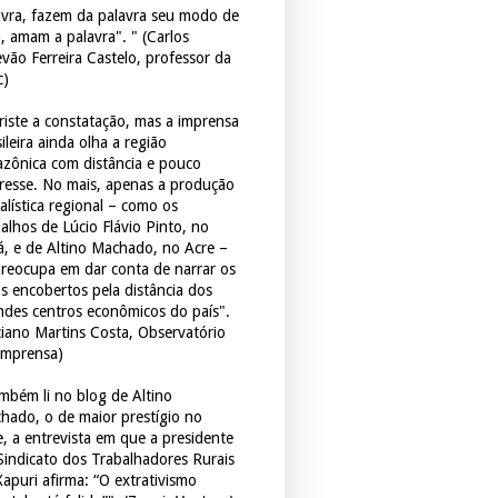
avra, fazem da palavra seu modo de
a, amam a palavra". " (Carlos
evão Ferreira Castelo, professor da
c)
triste a constatação, mas a imprensa
ileira ainda olha a região
zônica com distância e pouco
eresse. No mais, apenas a produção
alística regional – como os
balhos de Lúcio Flávio Pinto, no
á, e de Altino Machado, no Acre –
preocupa em dar conta de narrar os
os encobertos pela distância dos
ndes centros econômicos do país".
ciano Martins Costa, Observatório
Imprensa)
mbém li no blog de Altino
hado, o de maior prestígio no
e, a entrevista em que a presidente
Sindicato dos Trabalhadores Rurais
Xapuri afirma: “O extrativismo