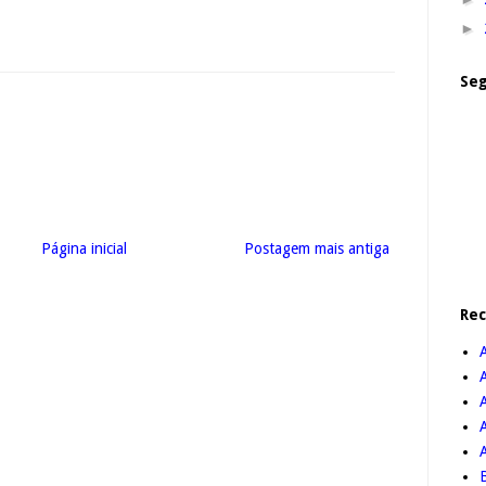
►
Seg
Página inicial
Postagem mais antiga
Re
A
B