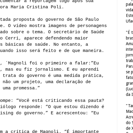
comentar a reportagem logo após sua
pal
ora Maria Cristina Poli.
vid
Est
tada proposta do governo de São Paulo
Ufa
e. O vídeo mostra imagens de personagens
ado sobre o tema. O secretário de Saúde
"É 
bras
o Cerri, aparece defendendo maior
Ama
s básicas de saúde. No entanto, a
int
uando isso será feito e de que maneira.
jorn
tra
, ´Magnoli foi o primeiro a falar:”Eu
Par
, mas eu fiz jornalismo. E eu aprendi
se 
 trata do governo é uma medida prática,
fat
 não um projeto, uma declaração de
gra
 uma promessa.”
(Lu
da 
ompe: “Você está criticando essa pauta?
"Ta
iólogo responde: “O que estou dizendo é
Mac
ising do governo.” E acrescentou: “Eu
Acr
do 
de 
m a crítica de Magnoli. “É importante