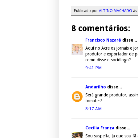
Publicado por
ALTINO MACHADO
às
8 comentários:
Francisco Nazaré
disse...
Aqui no Acre os jornais e j
produtor e exportador de pe
como disse o sociólogo?
9:41 PM
Andarilho
disse...
Será grande produtor, assim
tomates?
8:17 AM
Cecília França
disse...
Sou suspeita, já que sou f