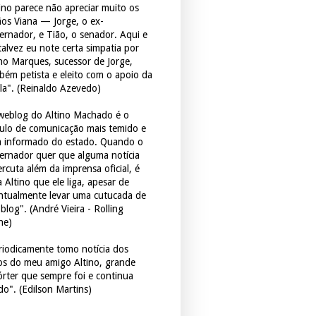
tino parece não apreciar muito os
ãos Viana — Jorge, o ex-
ernador, e Tião, o senador. Aqui e
 talvez eu note certa simpatia por
ho Marques, sucessor de Jorge,
bém petista e eleito com o apoio da
la". (Reinaldo Azevedo)
weblog do Altino Machado é o
culo de comunicação mais temido e
 informado do estado. Quando o
ernador quer que alguma notícia
rcuta além da imprensa oficial, é
 Altino que ele liga, apesar de
ntualmente levar uma cutucada de
blog". (André Vieira - Rolling
ne)
riodicamente tomo notícia dos
tos do meu amigo Altino, grande
órter que sempre foi e continua
do". (Edilson Martins)