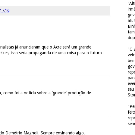
"Al
irm
17:16
gov
ali,
Bin
tam
dup
ornalistas já anunciaram que o Acre será um grande
"O 
ixes, isso seria propaganda de uma coisa para o futuro
veí
bem
gov
repe
para
eve
seu 
, como foi a notícia sobre a 'grande' produção de
Sto
"Pe
fei
rep
sen
ã do Demétrio Magnoli. Sempre ensinando algo.