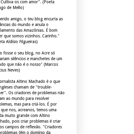
. Cultiva-os com amor". (Poeta
ago de Mello)
erido amigo, o teu blog encurta as
tâncias do mundo e anula o
ulamento das Amazônias. É bom
er que somos vizinhos. Carinho."
ta Aldísio Filgueiras)
o fosse o seu blog, no Acre só
tariam silêncios e manchetes de um
do que não é o nosso" (Marcos
icius Neves)
jornalista Altino Machado é o que
ingleses chamam de "trouble-
er". Os criadores de problemas não
ram ao mundo para resolver
blemas, mas para criá-los. É por
o que nos, acreanos, temos uma
ida muito grande com Altino
hado, pois criar problemas é criar
os campos de reflexão. "Criadores
problemas têm o domínio da