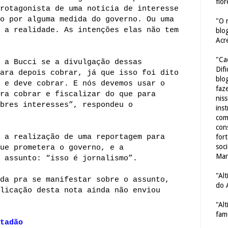
flor
rotagonista de uma notícia de interesse
o por alguma medida do governo. Ou uma
"O 
 a realidade. As intenções elas não tem
blo
Acr
"Ca
 a Bucci se a divulgação dessas
Dif
ara depois cobrar, já que isso foi dito
blo
 e deve cobrar. E nós devemos usar o
faze
ra cobrar e fiscalizar do que para
nis
bres interesses”, respondeu o
ins
com
con
 a realização de uma reportagem para
for
soc
ue prometera o governo, e a
Mar
 assunto: “isso é jornalismo”.
"Al
da pra se manifestar sobre o assunto,
do 
licação desta nota ainda não enviou
"Al
fam
tadão