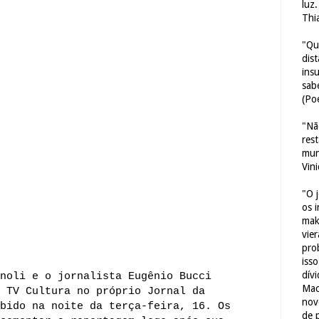
luz
Thi
"Qu
dis
ins
sab
(Poe
"Nã
res
mun
Vin
"O 
os 
mak
vie
pro
iss
dív
noli e o jornalista Eugênio Bucci
Mac
 TV Cultura no próprio Jornal da
nov
bido na noite da terça-feira, 16. Os
de 