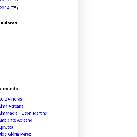
2004
(75)
uidores
comendo
AC 24 Horas
Alma Acreana
lmanacre - Elson Martins
Ambiente Acreano
Apiwtxa
log Glória Perez