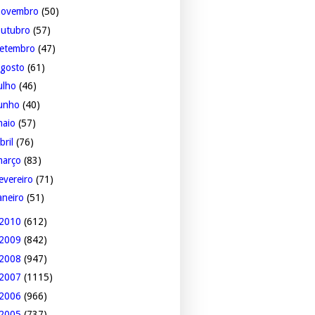
novembro
(50)
outubro
(57)
setembro
(47)
agosto
(61)
ulho
(46)
junho
(40)
maio
(57)
bril
(76)
março
(83)
evereiro
(71)
aneiro
(51)
2010
(612)
2009
(842)
2008
(947)
2007
(1115)
2006
(966)
2005
(737)