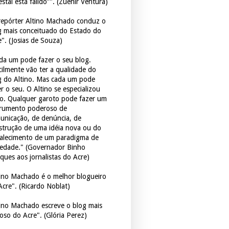
estal está falido”". (Zuenir Ventura)
repórter Altino Machado conduz o
g mais conceituado do Estado do
e". (Josias de Souza)
da um pode fazer o seu blog.
icilmente vão ter a qualidade do
g do Altino. Mas cada um pode
r o seu. O Altino se especializou
so. Qualquer garoto pode fazer um
trumento poderoso de
unicação, de denúncia, de
strução de uma idéia nova ou do
talecimento de um paradigma de
iedade." (Governador Binho
ques aos jornalistas do Acre)
tino Machado é o melhor blogueiro
Acre". (Ricardo Noblat)
tino Machado escreve o blog mais
oso do Acre". (Glória Perez)