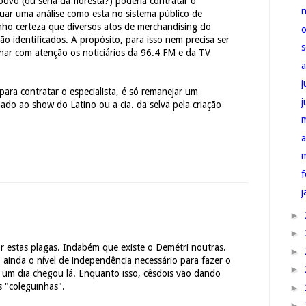
ovo (ou seria da floresta?) poderia contratar o
uar uma análise como esta no sistema público de
ho certeza que diversos atos de merchandising do
ão identificados. A propósito, para isso nem precisa ser
har com atenção os noticiários da 96.4 FM e da TV
j
 para contratar o especialista, é só remanejar um
nado ao show do Latino ou a cia. da selva pela criação
a
f
j
►
►
r estas plagas. Indabém que existe o Demétri noutras.
►
ainda o nível de independência necessário para fazer o
►
 um dia chegou lá. Enquanto isso, cêsdois vão dando
 "coleguinhas".
►
►