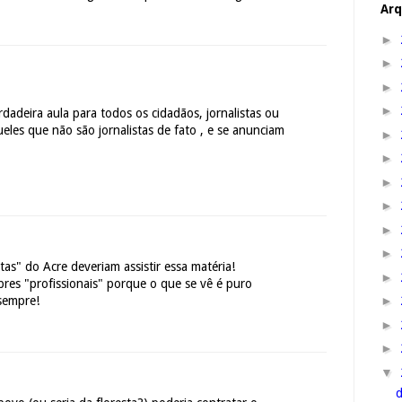
Arq
►
►
►
►
dadeira aula para todos os cidadãos, jornalistas ou
eles que não são jornalistas de fato , e se anunciam
►
►
►
►
►
►
as" do Acre deveriam assistir essa matéria!
►
res "profissionais" porque o que se vê é puro
►
sempre!
►
►
▼