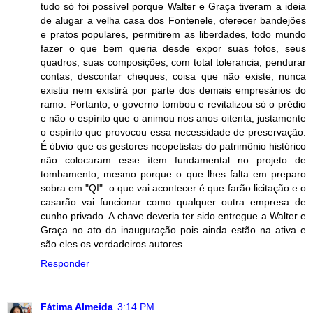
tudo só foi possível porque Walter e Graça tiveram a ideia
de alugar a velha casa dos Fontenele, oferecer bandejões
e pratos populares, permitirem as liberdades, todo mundo
fazer o que bem queria desde expor suas fotos, seus
quadros, suas composições, com total tolerancia, pendurar
contas, descontar cheques, coisa que não existe, nunca
existiu nem existirá por parte dos demais empresários do
ramo. Portanto, o governo tombou e revitalizou só o prédio
e não o espírito que o animou nos anos oitenta, justamente
o espírito que provocou essa necessidade de preservação.
É óbvio que os gestores neopetistas do patrimônio histórico
não colocaram esse ítem fundamental no projeto de
tombamento, mesmo porque o que lhes falta em preparo
sobra em "QI". o que vai acontecer é que farão licitação e o
casarão vai funcionar como qualquer outra empresa de
cunho privado. A chave deveria ter sido entregue a Walter e
Graça no ato da inauguração pois ainda estão na ativa e
são eles os verdadeiros autores.
Responder
Fátima Almeida
3:14 PM