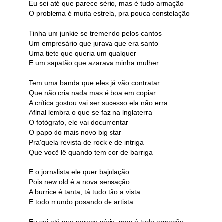
Eu sei até que parece sério, mas é tudo armação
O problema é muita estrela, pra pouca constelação
Tinha um junkie se tremendo pelos cantos
Um empresário que jurava que era santo
Uma tiete que queria um qualquer
E um sapatão que azarava minha mulher
Tem uma banda que eles já vão contratar
Que não cria nada mas é boa em copiar
A crítica gostou vai ser sucesso ela não erra
Afinal lembra o que se faz na inglaterra
O fotógrafo, ele vai documentar
O papo do mais novo big star
Pra'quela revista de rock e de intriga
Que você lê quando tem dor de barriga
E o jornalista ele quer bajulação
Pois new old é a nova sensação
A burrice é tanta, tá tudo tão a vista
E todo mundo posando de artista
Eu sei até que parece sério, mas é tudo armação