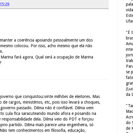
pal
15:29
vid
Est
Ufa
"É 
bras
na manter a coerência apoiando pessoalmente um dos
Ama
 mesmo colocou. Por isso, acho mesmo que ela não
int
m.
jorn
 Marina fará agora. Qual será a ocupação de Marina
tra
?
Par
se 
fat
gra
(Lu
da 
 governo que conquistou:vinte milhões de eleitores. Mas
de cargos, ministérios, etc, pois isso levará a choques,
"Ta
governo passado. Dilma não é confiável. Dilma vem
Mac
to Lula fica saracuteando mundo afora e posando na
Acr
é responsabilidade dela. Dilma veio do PDT e forçou
do 
óprio partido. Dilma mais parece uma engenheira, só
de 
 Não tem conhecimentos em filosofia, educação,