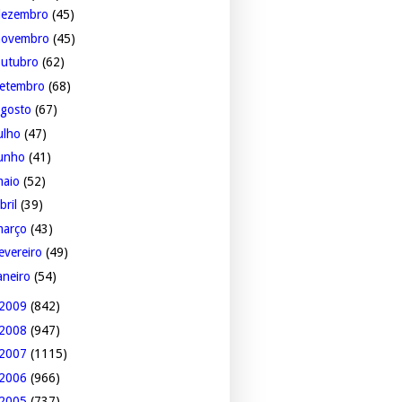
dezembro
(45)
novembro
(45)
outubro
(62)
setembro
(68)
agosto
(67)
ulho
(47)
junho
(41)
maio
(52)
bril
(39)
março
(43)
evereiro
(49)
aneiro
(54)
2009
(842)
2008
(947)
2007
(1115)
2006
(966)
2005
(737)