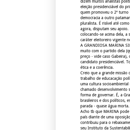
dizem muitos analistas polít
eleição presidenciável do p
quem promoveu o 2º turno e
democracia a outro patamar 
pluralista. É risível até co
agora, disputam seu apoio.
colocando-se acima dela, a 
caráter eleitoreiro vigente n
A GRANDIOSA MARINA SILVA
muito com o partido dela (
preço - vide caso Gabeira),
candidato presidenciável. 
ética e a coerência.
Creio que a grande missão
trabalho de educacação polí
uma cultura socioambiental
chamado desenvolvimento s
forma de governar. É, a Gr
brasileiros e dos políticos
parada - quase água morta.
Acho tb que MARINA pode a 
país diante de uma oposiçã
contribuiu para o rebaixam
seu Instituto da Sustentabi