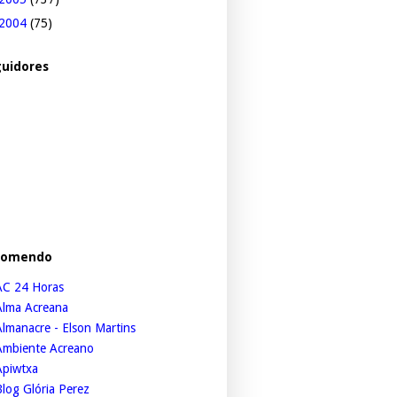
2004
(75)
uidores
comendo
AC 24 Horas
Alma Acreana
lmanacre - Elson Martins
Ambiente Acreano
Apiwtxa
log Glória Perez