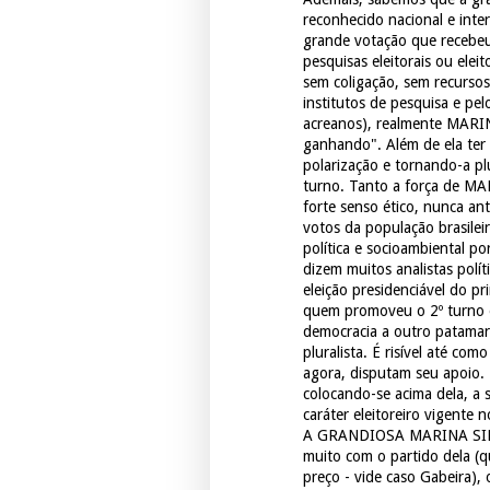
reconhecido nacional e inte
grande votação que recebeu 
pesquisas eleitorais ou ele
sem coligação, sem recursos
institutos de pesquisa e pe
acreanos), realmente MARIN
ganhando". Além de ela ter
polarização e tornando-a plu
turno. Tanto a força de MA
forte senso ético, nunca ant
votos da população brasilei
política e socioambiental p
dizem muitos analistas polít
eleição presidenciável do p
quem promoveu o 2º turno e
democracia a outro patamar 
pluralista. É risível até co
agora, disputam seu apoio.
colocando-se acima dela, a 
caráter eleitoreiro vigente n
A GRANDIOSA MARINA SILVA
muito com o partido dela (
preço - vide caso Gabeira),