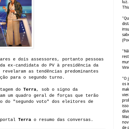
luz
Thi
"Qu
dis
ins
sab
(Poe
"Nã
res
ares e dois assessores, portanto pessoas
mun
da ex-candidata do PV à presidência da
Vin
 revelaram as tendências predominantes
ção para o segundo turno.
"O 
os 
mak
rtagem do
Terra
, sob o signo da
vie
am um quadro geral de forças que terão
pro
o do "segundo voto" dos eleitores de
iss
dív
Mac
 portal
Terra
o resumo das conversas.
nov
de 