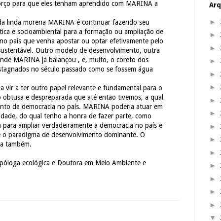
Torço para que eles tenham aprendido com MARINA a
Arq
►
 da linda morena MARINA é continuar fazendo seu
tica e socioambiental para a formação ou ampliação de
►
 no país que venha apostar ou optar efetivamente pelo
►
ustentável. Outro modelo de desenvolvimento, outra
ande MARINA já balançou , e, muito, o coreto dos
►
, estagnados no século passado como se fossem água
►
►
vir a ter outro papel relevante e fundamental para o
o obtusa e despreparada que até então tivemos, a qual
►
ento da democracia no país. MARINA poderia atuar em
►
lidade, do qual tenho a honra de fazer parte, como
da para ampliar verdadeiramente a democracia no país e
►
e o paradigma de desenvolvimento dominante. O
►
ta também.
►
tropóloga ecológica e Doutora em Meio Ambiente e
►
►
►
►
▼