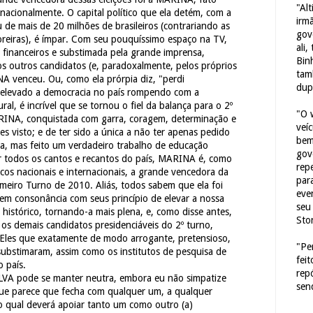
"Al
rnacionalmente. O capital político que ela detém, com a
irm
de mais de 20 milhões de brasileiros (contrariando as
gov
itoreiras), é ímpar. Com seu pouquíssimo espaço na TV,
ali,
 financeiros e substimada pela grande imprensa,
Bin
los outros candidatos (e, paradoxalmente, pelos próprios
tam
A venceu. Ou, como ela prórpia diz, "perdi
dup
 elevado a democracia no país rompendo com a
ral, é incrível que se tornou o fiel da balança para o 2º
"O 
RINA, conquistada com garra, coragem, determinação e
veí
es visto; e de ter sido a única a não ter apenas pedido
bem
ra, mas feito um verdadeiro trabalho de educação
gov
or todos os cantos e recantos do país, MARINA é, como
repe
icos nacionais e internacionais, a grande vencedora da
para
rimeiro Turno de 2010. Aliás, todos sabem que ela foi
eve
m consonância com seus princípio de elevar a nossa
seu 
histórico, tornando-a mais plena, e, como disse antes,
Sto
mo os demais candidatos presidenciáveis do 2º turno,
 Eles que exatamente de modo arrogante, pretensioso,
"Pe
substimaram, assim como os institutos de pesquisa de
fei
o país.
rep
 pode se manter neutra, embora eu não simpatize
sen
que parece que fecha com qualquer um, a qualquer
 o qual deverá apoiar tanto um como outro (a)