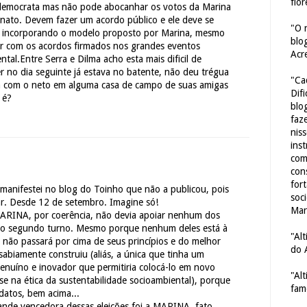
flor
 democrata mas não pode abocanhar os votos da Marina
anato. Devem fazer um acordo público e ele deve se
"O 
 incorporando o modelo proposto por Marina, mesmo
blo
ir com os acordos firmados nos grandes eventos
Acr
ntal.Entre Serra e Dilma acho esta mais dificil de
r no dia seguinte já estava no batente, não deu trégua
"Ca
a com o neto em alguma casa de campo de suas amigas
Dif
 é?
blo
faze
nis
ins
com
con
for
a manifestei no blog do Toinho que não a publicou, pois
soc
ar. Desde 12 de setembro. Imagine só!
Mar
RINA, por coerência, não devia apoiar nenhum dos
 no segundo turno. Mesmo porque nenhum deles está à
"Al
, não passará por cima de seus princípios e do melhor
do 
abiamente construiu (aliás, a única que tinha um
genuíno e inovador que permitiria colocá-lo em novo
"Al
ase na ética da sustentabilidade socioambiental), porque
fam
datos, bem acima...
nde vencedora dessas eleições foi a MARINA, fato