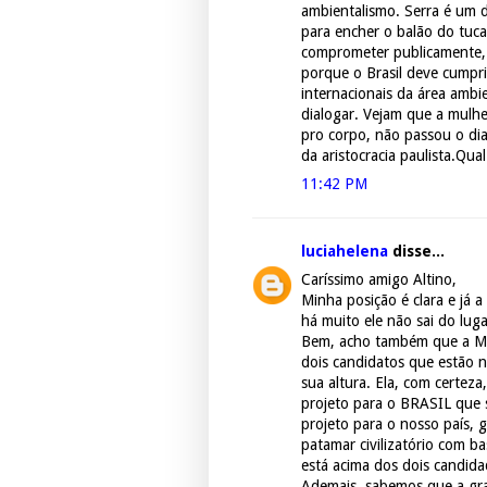
ambientalismo. Serra é um
para encher o balão do tuc
comprometer publicamente,
porque o Brasil deve cumpr
internacionais da área ambie
dialogar. Vejam que a mulhe
pro corpo, não passou o di
da aristocracia paulista.Qual
11:42 PM
luciahelena
disse...
Caríssimo amigo Altino,
Minha posição é clara e já 
há muito ele não sai do lug
Bem, acho também que a MA
dois candidatos que estão
sua altura. Ela, com certeza
projeto para o BRASIL que s
projeto para o nosso país, 
patamar civilizatório com b
está acima dos dois candida
Ademais, sabemos que a gra