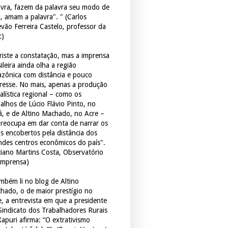
avra, fazem da palavra seu modo de
a, amam a palavra". " (Carlos
evão Ferreira Castelo, professor da
c)
triste a constatação, mas a imprensa
ileira ainda olha a região
zônica com distância e pouco
eresse. No mais, apenas a produção
alística regional – como os
balhos de Lúcio Flávio Pinto, no
á, e de Altino Machado, no Acre –
preocupa em dar conta de narrar os
os encobertos pela distância dos
ndes centros econômicos do país".
ciano Martins Costa, Observatório
Imprensa)
mbém li no blog de Altino
hado, o de maior prestígio no
e, a entrevista em que a presidente
Sindicato dos Trabalhadores Rurais
Xapuri afirma: “O extrativismo