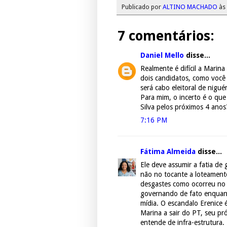
Publicado por
ALTINO MACHADO
às
7 comentários:
Daniel Mello
disse...
Realmente é difícil a Mari
dois candidatos, como você
será cabo eleitoral de nigué
Para mim, o incerto é o que
Silva pelos próximos 4 anos
7:16 PM
Fátima Almeida
disse...
Ele deve assumir a fatia de
não no tocante a loteamento 
desgastes como ocorreu no 
governando de fato enquan
mídia. O escandalo Erenice 
Marina a sair do PT, seu pr
entende de infra-estrutura.