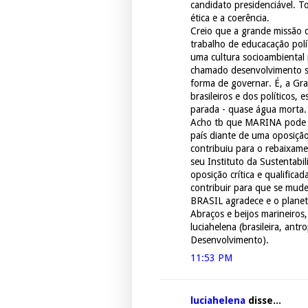
candidato presidenciável. 
ética e a coerência.
Creio que a grande missão
trabalho de educacação polí
uma cultura socioambiental
chamado desenvolvimento s
forma de governar. É, a Gr
brasileiros e dos políticos
parada - quase água morta.
Acho tb que MARINA pode a 
país diante de uma oposiçã
contribuiu para o rebaixam
seu Instituto da Sustentabi
oposição crítica e qualifica
contribuir para que se mud
BRASIL agradece e o plane
Abraços e beijos marineiros,
luciahelena (brasileira, an
Desenvolvimento).
11:53 PM
luciahelena
disse...