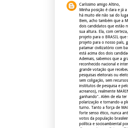
Caríssimo amigo Altino,
Minha posição é clara e já 
há muito ele não sai do lug
Bem, acho também que a MA
dois candidatos que estão
sua altura. Ela, com certeza
projeto para o BRASIL que s
projeto para o nosso país, 
patamar civilizatório com b
está acima dos dois candida
Ademais, sabemos que a gra
reconhecido nacional e inte
grande votação que recebeu 
pesquisas eleitorais ou ele
sem coligação, sem recursos
institutos de pesquisa e pe
acreanos), realmente MARIN
ganhando". Além de ela ter
polarização e tornando-a plu
turno. Tanto a força de MA
forte senso ético, nunca ant
votos da população brasilei
política e socioambiental p