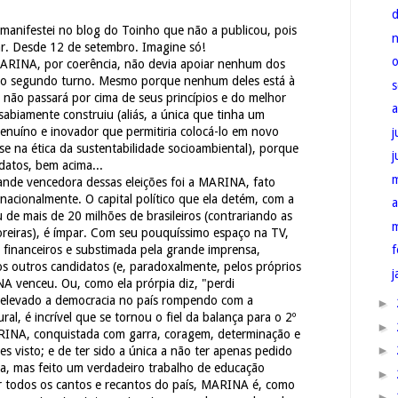
a manifestei no blog do Toinho que não a publicou, pois
ar. Desde 12 de setembro. Imagine só!
RINA, por coerência, não devia apoiar nenhum dos
 no segundo turno. Mesmo porque nenhum deles está à
, não passará por cima de seus princípios e do melhor
abiamente construiu (aliás, a única que tinha um
genuíno e inovador que permitiria colocá-lo em novo
j
ase na ética da sustentabilidade socioambiental), porque
datos, bem acima...
nde vencedora dessas eleições foi a MARINA, fato
rnacionalmente. O capital político que ela detém, com a
a
de mais de 20 milhões de brasileiros (contrariando as
itoreiras), é ímpar. Com seu pouquíssimo espaço na TV,
f
 financeiros e substimada pela grande imprensa,
los outros candidatos (e, paradoxalmente, pelos próprios
j
A venceu. Ou, como ela prórpia diz, "perdi
 elevado a democracia no país rompendo com a
►
ral, é incrível que se tornou o fiel da balança para o 2º
►
RINA, conquistada com garra, coragem, determinação e
►
es visto; e de ter sido a única a não ter apenas pedido
ra, mas feito um verdadeiro trabalho de educação
►
or todos os cantos e recantos do país, MARINA é, como
►