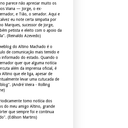
tino parece não apreciar muito os
ãos Viana — Jorge, o ex-
ernador, e Tião, o senador. Aqui e
 talvez eu note certa simpatia por
ho Marques, sucessor de Jorge,
bém petista e eleito com o apoio da
la". (Reinaldo Azevedo)
weblog do Altino Machado é o
culo de comunicação mais temido e
 informado do estado. Quando o
ernador quer que alguma notícia
rcuta além da imprensa oficial, é
 Altino que ele liga, apesar de
ntualmente levar uma cutucada de
blog". (André Vieira - Rolling
ne)
riodicamente tomo notícia dos
tos do meu amigo Altino, grande
órter que sempre foi e continua
do". (Edilson Martins)