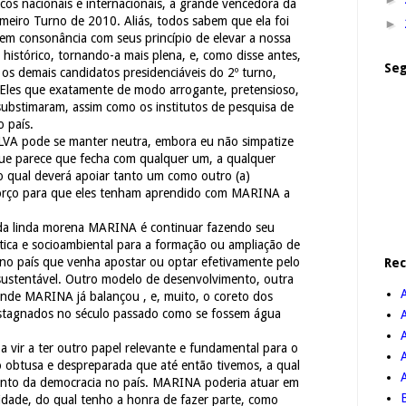
icos nacionais e internacionais, a grande vencedora da
rimeiro Turno de 2010. Aliás, todos sabem que ela foi
►
m consonância com seus princípio de elevar a nossa
histórico, tornando-a mais plena, e, como disse antes,
Seg
mo os demais candidatos presidenciáveis do 2º turno,
 Eles que exatamente de modo arrogante, pretensioso,
substimaram, assim como os institutos de pesquisa de
o país.
 pode se manter neutra, embora eu não simpatize
que parece que fecha com qualquer um, a qualquer
 o qual deverá apoiar tanto um como outro (a)
Torço para que eles tenham aprendido com MARINA a
 da linda morena MARINA é continuar fazendo seu
tica e socioambiental para a formação ou ampliação de
 no país que venha apostar ou optar efetivamente pelo
Re
ustentável. Outro modelo de desenvolvimento, outra
ande MARINA já balançou , e, muito, o coreto dos
, estagnados no século passado como se fossem água
A
vir a ter outro papel relevante e fundamental para o
o obtusa e despreparada que até então tivemos, a qual
ento da democracia no país. MARINA poderia atuar em
B
lidade, do qual tenho a honra de fazer parte, como