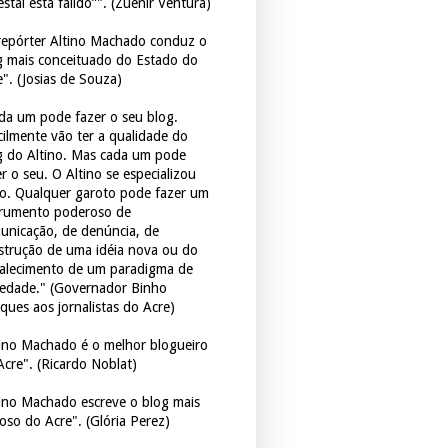
estal está falido”". (Zuenir Ventura)
repórter Altino Machado conduz o
g mais conceituado do Estado do
e". (Josias de Souza)
da um pode fazer o seu blog.
icilmente vão ter a qualidade do
g do Altino. Mas cada um pode
r o seu. O Altino se especializou
so. Qualquer garoto pode fazer um
trumento poderoso de
unicação, de denúncia, de
strução de uma idéia nova ou do
talecimento de um paradigma de
iedade." (Governador Binho
ques aos jornalistas do Acre)
tino Machado é o melhor blogueiro
Acre". (Ricardo Noblat)
tino Machado escreve o blog mais
oso do Acre". (Glória Perez)