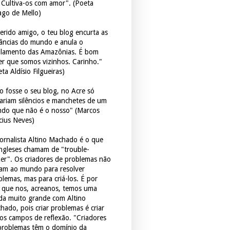
. Cultiva-os com amor". (Poeta
ago de Mello)
erido amigo, o teu blog encurta as
tâncias do mundo e anula o
ulamento das Amazônias. É bom
er que somos vizinhos. Carinho."
ta Aldísio Filgueiras)
o fosse o seu blog, no Acre só
tariam silêncios e manchetes de um
do que não é o nosso" (Marcos
icius Neves)
jornalista Altino Machado é o que
ingleses chamam de "trouble-
er". Os criadores de problemas não
ram ao mundo para resolver
blemas, mas para criá-los. É por
o que nos, acreanos, temos uma
ida muito grande com Altino
hado, pois criar problemas é criar
os campos de reflexão. "Criadores
problemas têm o domínio da