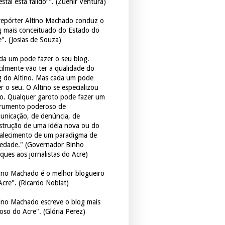
estal está falido”". (Zuenir Ventura)
repórter Altino Machado conduz o
g mais conceituado do Estado do
e". (Josias de Souza)
da um pode fazer o seu blog.
icilmente vão ter a qualidade do
g do Altino. Mas cada um pode
r o seu. O Altino se especializou
so. Qualquer garoto pode fazer um
trumento poderoso de
unicação, de denúncia, de
strução de uma idéia nova ou do
talecimento de um paradigma de
iedade." (Governador Binho
ques aos jornalistas do Acre)
tino Machado é o melhor blogueiro
Acre". (Ricardo Noblat)
tino Machado escreve o blog mais
oso do Acre". (Glória Perez)