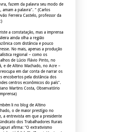
avra, fazem da palavra seu modo de
a, amam a palavra". " (Carlos
evão Ferreira Castelo, professor da
c)
triste a constatação, mas a imprensa
ileira ainda olha a região
zônica com distância e pouco
eresse. No mais, apenas a produção
alística regional – como os
balhos de Lúcio Flávio Pinto, no
á, e de Altino Machado, no Acre –
preocupa em dar conta de narrar os
os encobertos pela distância dos
ndes centros econômicos do país".
ciano Martins Costa, Observatório
Imprensa)
mbém li no blog de Altino
hado, o de maior prestígio no
e, a entrevista em que a presidente
Sindicato dos Trabalhadores Rurais
Xapuri afirma: “O extrativismo