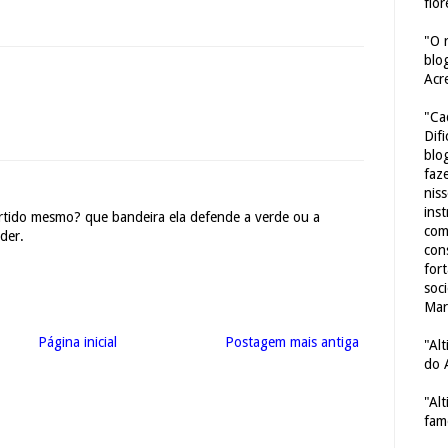
flor
"O 
blo
Acr
"Ca
Dif
blo
faze
nis
ins
artido mesmo? que bandeira ela defende a verde ou a
com
der.
con
for
soc
Mar
Página inicial
Postagem mais antiga
"Al
do 
"Al
fam