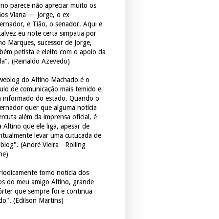
tino parece não apreciar muito os
ãos Viana — Jorge, o ex-
ernador, e Tião, o senador. Aqui e
 talvez eu note certa simpatia por
ho Marques, sucessor de Jorge,
bém petista e eleito com o apoio da
la". (Reinaldo Azevedo)
weblog do Altino Machado é o
culo de comunicação mais temido e
 informado do estado. Quando o
ernador quer que alguma notícia
rcuta além da imprensa oficial, é
 Altino que ele liga, apesar de
ntualmente levar uma cutucada de
blog". (André Vieira - Rolling
ne)
riodicamente tomo notícia dos
tos do meu amigo Altino, grande
órter que sempre foi e continua
do". (Edilson Martins)