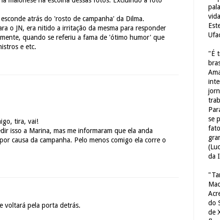
na maionese na escolha dessas fotos. Excluindo a foto
pal
vid
 esconde atrás do 'rosto de campanha' da Dilma.
Est
ra o JN, era nitido a irritação da mesma para responder
Ufa
lmente, quando se referiu a fama de 'ótimo humor' que
istros e etc.
"É 
bras
Ama
int
jorn
tra
Par
se 
go, tira, vai!
fat
pedir isso a Marina, mas me informaram que ela anda
gra
por causa da campanha. Pelo menos comigo ela corre o
(Lu
da 
"Ta
Mac
Acr
do 
 voltará pela porta detrás.
de 