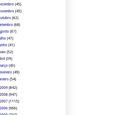
dezembro
(45)
novembro
(45)
outubro
(62)
setembro
(68)
agosto
(67)
ulho
(47)
junho
(41)
maio
(52)
bril
(39)
março
(43)
evereiro
(49)
aneiro
(54)
2009
(842)
2008
(947)
2007
(1115)
2006
(966)
2005
(737)