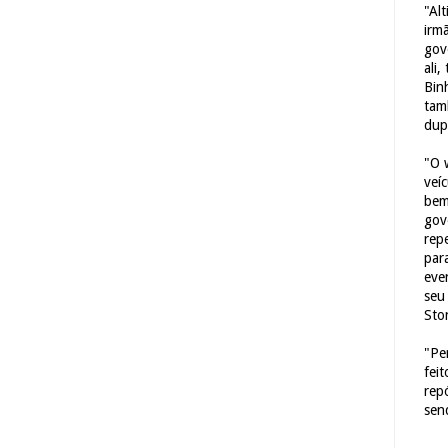
"Al
irm
gov
ali,
Bin
tam
dup
"O 
veí
bem
gov
repe
para
eve
seu 
Sto
"Pe
fei
rep
sen