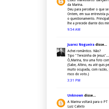
Esses 'marketeiros' dançam 
da Marina.
Deu para perceber o que se
Ontem, em sua entrevista pa
o questionamento. Principa
lhe a precede diante dos min
9:54 AM
Juarez Nogueira
disse...
Achei romântico. Não?
Tipo "Terezinha de Jesus"...
Ô,Marina, tira uma foto comi
(Sabe, Altino, eu até quis 
muito ocupada, com razão, 
risco do voto.)
3:31 PM
Unknown
disse...
A Marina voltará para o PT e
Luiz Calixto