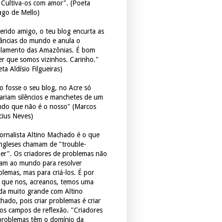
. Cultiva-os com amor". (Poeta
ago de Mello)
erido amigo, o teu blog encurta as
tâncias do mundo e anula o
ulamento das Amazônias. É bom
er que somos vizinhos. Carinho."
ta Aldísio Filgueiras)
o fosse o seu blog, no Acre só
tariam silêncios e manchetes de um
do que não é o nosso" (Marcos
icius Neves)
jornalista Altino Machado é o que
ingleses chamam de "trouble-
er". Os criadores de problemas não
ram ao mundo para resolver
blemas, mas para criá-los. É por
o que nos, acreanos, temos uma
ida muito grande com Altino
hado, pois criar problemas é criar
os campos de reflexão. "Criadores
problemas têm o domínio da