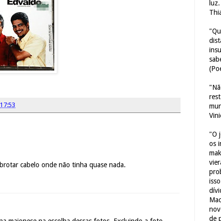
luz
Thi
"Qu
dis
ins
sab
(Poe
"Nã
res
17:53
mun
Vin
"O 
os 
mak
vie
rotar cabelo onde não tinha quase nada.
pro
iss
dív
Mac
nov
de 