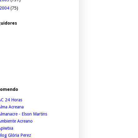
2004
(75)
uidores
comendo
AC 24 Horas
Alma Acreana
lmanacre - Elson Martins
Ambiente Acreano
Apiwtxa
log Glória Perez