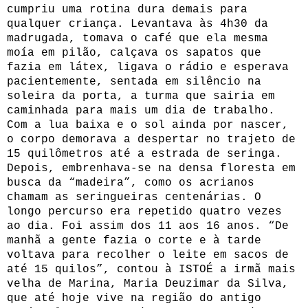
cumpriu uma rotina dura demais para
qualquer criança. Levantava às 4h30 da
madrugada, tomava o café que ela mesma
moía em pilão, calçava os sapatos que
fazia em látex, ligava o rádio e esperava
pacientemente, sentada em silêncio na
soleira da porta, a turma que sairia em
caminhada para mais um dia de trabalho.
Com a lua baixa e o sol ainda por nascer,
o corpo demorava a despertar no trajeto de
15 quilômetros até a estrada de seringa.
Depois, embrenhava-se na densa floresta em
busca da “madeira”, como os acrianos
chamam as seringueiras centenárias. O
longo percurso era repetido quatro vezes
ao dia. Foi assim dos 11 aos 16 anos. “De
manhã a gente fazia o corte e à tarde
voltava para recolher o leite em sacos de
até 15 quilos”, contou à ISTOÉ a irmã mais
velha de Marina, Maria Deuzimar da Silva,
que até hoje vive na região do antigo