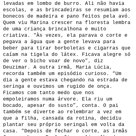
levadas em lombo de burro. Ali não havia
escolas, e as brincadeiras se resumiam aos
bonecos de madeira e pano feitos pela avó.
Quem viu Marina crescer na floresta lembra
de uma criança brincalhona e muito
criativa. “Às vezes, ela parava o corte e
pegava a água que a gente levava para
beber para tirar borboletas e cigarras que
caíam na tigela do látex. Ficava alegre só
de ver o bicho voar de novo”, diz
Deuzimar. A outra irmã, Maria Lúcia,
recorda também um episódio curioso. “Um
dia a gente estava chegando na estrada de
seringa e ouvimos um rugido de onça.
Ficamos com tanto medo que nos
empoleiramos numa árvore. Ela riu um
bocado, apesar do susto”, conta. O pai
também se diverte ao relembrar a vez em
que a filha, cansada da rotina, decidiu
plantar seu próprio seringal em volta da
casa. “Depois de fechar o corte, as irmãs