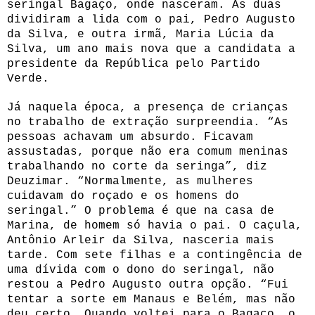
seringal Bagaço, onde nasceram. As duas
dividiram a lida com o pai, Pedro Augusto
da Silva, e outra irmã, Maria Lúcia da
Silva, um ano mais nova que a candidata a
presidente da República pelo Partido
Verde.
Já naquela época, a presença de crianças
no trabalho de extração surpreendia. “As
pessoas achavam um absurdo. Ficavam
assustadas, porque não era comum meninas
trabalhando no corte da seringa”, diz
Deuzimar. “Normalmente, as mulheres
cuidavam do roçado e os homens do
seringal.” O problema é que na casa de
Marina, de homem só havia o pai. O caçula,
Antônio Arleir da Silva, nasceria mais
tarde. Com sete filhas e a contingência de
uma dívida com o dono do seringal, não
restou a Pedro Augusto outra opção. “Fui
tentar a sorte em Manaus e Belém, mas não
deu certo. Quando voltei para o Bagaço, o